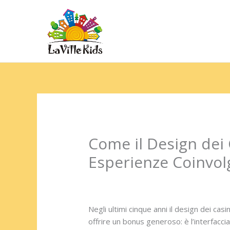
Ir
para
o
Hom
conteúdo
Come il Design dei 
Esperienze Coinvol
Deixe um comentário
/
Uncategorized
/
Negli ultimi cinque anni il design dei ca
offrire un bonus generoso: è l’interfacci