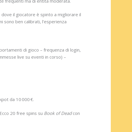
ncite frequenti ma di entità moderata.
dove il giocatore è spinto a migliorare il
 sono ben calibrati, l’esperienza
mportamenti di gioco – frequenza di login,
messe live su eventi in corso) –
ckpot da 10 000 €.
“Ecco 20 free spins su
Book of Dead
con