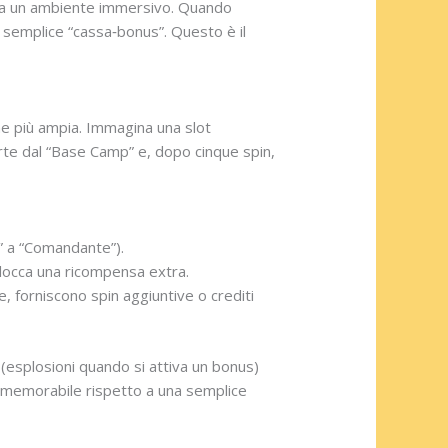
crea un ambiente immersivo. Quando
 un semplice “cassa‑bonus”. Questo è il
ione più ampia. Immagina una slot
parte dal “Base Camp” e, dopo cinque spin,
e” a “Comandante”).
blocca una ricompensa extra.
te, forniscono spin aggiuntive o crediti
 (esplosioni quando si attiva un bonus)
iù memorabile rispetto a una semplice