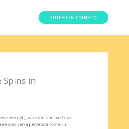
ENTRAR EM CONTATO
ereço
 Spins in
ttenzione del giocatore. Non basta più
a free spin verrà percepita come un