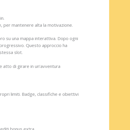
in.
ne, per mantenere alta la motivazione.
soro su una mappa interattiva. Dopo ogni
ot progressivo. Questo approccio ha
stessa slot.
e atto di girare in un’avventura
pri limiti. Badge, classifiche e obiettivi
rediti bonus extra.