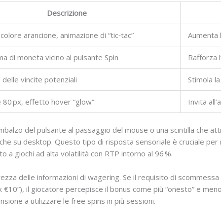
Descrizione
 colore arancione, animazione di “tic‑tac”
Aumenta l
ma di moneta vicino al pulsante Spin
Rafforza 
 delle vincite potenziali
Stimola la
80 px, effetto hover “glow”
Invita all
mbalzo del pulsante al passaggio del mouse o una scintilla che a
nche su desktop. Questo tipo di risposta sensoriale è cruciale per
o a giochi ad alta volatilità con RTP intorno al 96 %.
rezza delle informazioni di wagering. Se il requisito di scommes
0x €10”), il giocatore percepisce il bonus come più “onesto” e meno
ione a utilizzare le free spins in più sessioni.