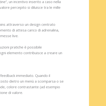
e”, un incentivo inserito a caso nella
lore percepito si diluisce tra le mille
pins attraverso un design centrato
omento di attesa carico di adrenalina,
mmesse live.
uzioni pratiche è possibile
, ogni elemento contribuisce a creare un
 e feedback immediato. Quando il
nascosto dietro un menù a scomparsa o se
rande, colore contrastante (ad esempio
ione di valore.