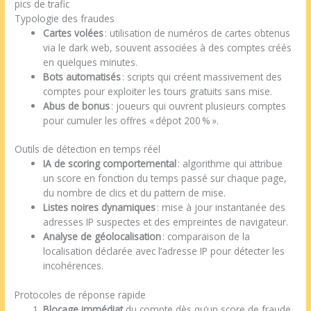
pics de trafic
Typologie des fraudes
Cartes volées
: utilisation de numéros de cartes obtenus
via le dark web, souvent associées à des comptes créés
en quelques minutes.
Bots automatisés
: scripts qui créent massivement des
comptes pour exploiter les tours gratuits sans mise.
Abus de bonus
: joueurs qui ouvrent plusieurs comptes
pour cumuler les offres « dépot 200 % ».
Outils de détection en temps réel
IA de scoring comportemental
: algorithme qui attribue
un score en fonction du temps passé sur chaque page,
du nombre de clics et du pattern de mise.
Listes noires dynamiques
: mise à jour instantanée des
adresses IP suspectes et des empreintes de navigateur.
Analyse de géolocalisation
: comparaison de la
localisation déclarée avec l’adresse IP pour détecter les
incohérences.
Protocoles de réponse rapide
Blocage immédiat
du compte dès qu’un score de fraude