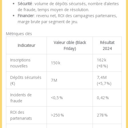
Sécurité
: volume de dépôts sécurisés, nombre d’alertes
de fraude, temps moyen de résolution.
Financier
: revenu net, ROI des campagnes partenaires,
marge brute par segment de jeu.
Métriques clés
Valeur cible (Black
Résultat
Indicateur
Friday)
2024
Inscriptions
162 k
150 k
nouvelles
(+8 %)
Dépôts sécurisés
7,4 M
7 M
(€)
(+5,7 %)
Incidents de
<0,5 %
0,42 %
fraude
ROI des
>250 %
278 %
partenariats