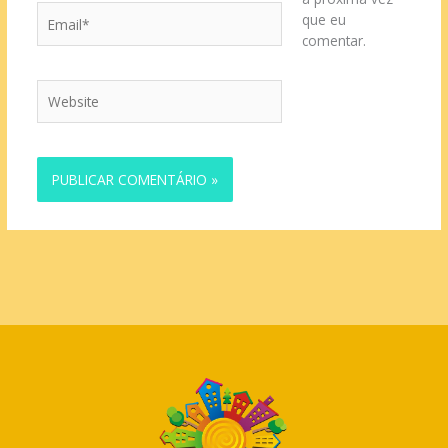
Email*
que eu
comentar.
Website