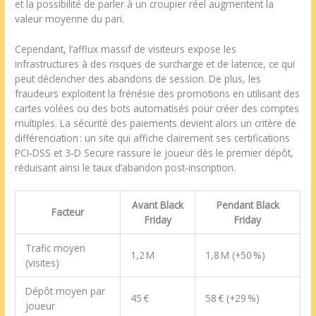
et la possibilité de parler à un croupier réel augmentent la
valeur moyenne du pari.
Cependant, l’afflux massif de visiteurs expose les
infrastructures à des risques de surcharge et de latence, ce qui
peut déclencher des abandons de session. De plus, les
fraudeurs exploitent la frénésie des promotions en utilisant des
cartes volées ou des bots automatisés pour créer des comptes
multiples. La sécurité des paiements devient alors un critère de
différenciation : un site qui affiche clairement ses certifications
PCI‑DSS et 3‑D Secure rassure le joueur dès le premier dépôt,
réduisant ainsi le taux d’abandon post‑inscription.
Avant Black
Pendant Black
Facteur
Friday
Friday
Trafic moyen
1,2 M
1,8 M (+50 %)
(visites)
Dépôt moyen par
45 €
58 € (+29 %)
joueur