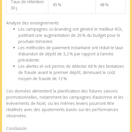
Taux de rétention
45 %
48 %
30 j
Analyse des enseignements
Les campagnes co‑branding ont généré le meilleur ROI,
justifiant une augmentation de 20 % du budget pour le
prochain trimestre.
Les méthodes de paiement instantané ont réduit le taux
d’abandon de dépôt de 3,2 % par rapport à l’année
précédente.
Les alertes IA ont permis de détecter 68 % des tentatives
de fraude avant le premier dépôt, diminuant le coût
moyen de fraude de 12 %.
Ces données alimentent la planification des futures saisons
promotionnelles, notamment les campagnes d’automne et les
événements de Noël, où les mêmes leviers pourront être
réutilisés avec des ajustements basés sur les performances
observées.
Conclusion