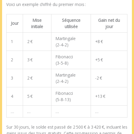
Voici un exemple chiffré du premier mois :
Mise
Séquence
Gain net du
Jour
initiale
utilisée
jour
Martingale
1
2 €
+8 €
(2‑4‑2)
Fibonacci
2
3 €
+5 €
(3‑5‑8)
Martingale
3
2 €
-2 €
(2‑4‑2)
Fibonacci
4
5 €
+13 €
(5‑8‑13)
…
…
…
…
Sur 30 jours, le solde est passé de 2 500 € à 3 420 €, incluant les
gains issus des tours gratuits. Cette progression a permis de