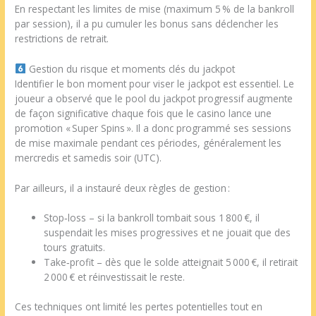
En respectant les limites de mise (maximum 5 % de la bankroll
par session), il a pu cumuler les bonus sans déclencher les
restrictions de retrait.
Gestion du risque et moments clés du jackpot
Identifier le bon moment pour viser le jackpot est essentiel. Le
joueur a observé que le pool du jackpot progressif augmente
de façon significative chaque fois que le casino lance une
promotion « Super Spins ». Il a donc programmé ses sessions
de mise maximale pendant ces périodes, généralement les
mercredis et samedis soir (UTC).
Par ailleurs, il a instauré deux règles de gestion :
Stop‑loss – si la bankroll tombait sous 1 800 €, il
suspendait les mises progressives et ne jouait que des
tours gratuits.
Take‑profit – dès que le solde atteignait 5 000 €, il retirait
2 000 € et réinvestissait le reste.
Ces techniques ont limité les pertes potentielles tout en