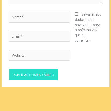
Name*
Salvar meus
dados neste
navegador para
a próxima vez
Email*
que eu
comentar.
Website