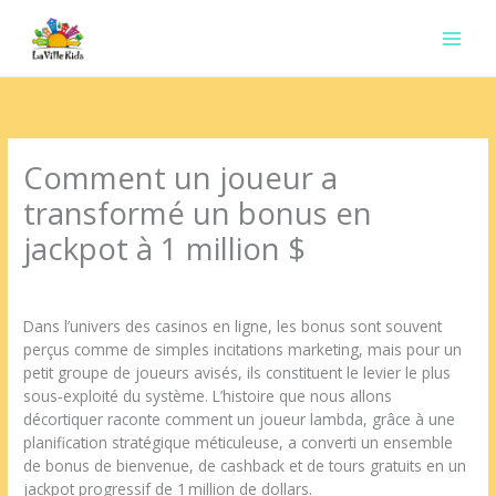
Ir
para
o
conteúdo
Comment un joueur a
transformé un bonus en
jackpot à 1 million $
Deixe um comentário
/
Uncategorized
/ Por
contato.marciorads
Dans l’univers des casinos en ligne, les bonus sont souvent
perçus comme de simples incitations marketing, mais pour un
petit groupe de joueurs avisés, ils constituent le levier le plus
sous‑exploité du système. L’histoire que nous allons
décortiquer raconte comment un joueur lambda, grâce à une
planification stratégique méticuleuse, a converti un ensemble
de bonus de bienvenue, de cashback et de tours gratuits en un
jackpot progressif de 1 million de dollars.