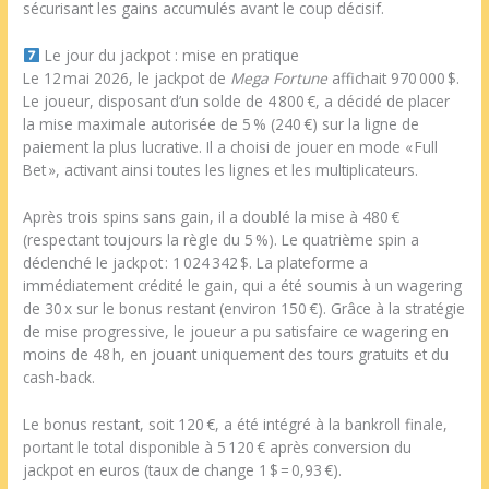
sécurisant les gains accumulés avant le coup décisif.
Le jour du jackpot : mise en pratique
Le 12 mai 2026, le jackpot de
Mega Fortune
affichait 970 000 $.
Le joueur, disposant d’un solde de 4 800 €, a décidé de placer
la mise maximale autorisée de 5 % (240 €) sur la ligne de
paiement la plus lucrative. Il a choisi de jouer en mode « Full
Bet », activant ainsi toutes les lignes et les multiplicateurs.
Après trois spins sans gain, il a doublé la mise à 480 €
(respectant toujours la règle du 5 %). Le quatrième spin a
déclenché le jackpot : 1 024 342 $. La plateforme a
immédiatement crédité le gain, qui a été soumis à un wagering
de 30 x sur le bonus restant (environ 150 €). Grâce à la stratégie
de mise progressive, le joueur a pu satisfaire ce wagering en
moins de 48 h, en jouant uniquement des tours gratuits et du
cash‑back.
Le bonus restant, soit 120 €, a été intégré à la bankroll finale,
portant le total disponible à 5 120 € après conversion du
jackpot en euros (taux de change 1 $ = 0,93 €).