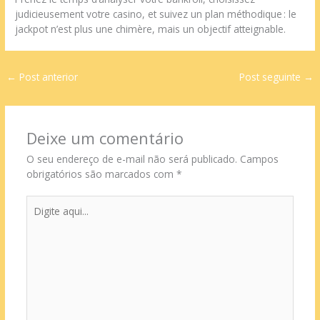
judicieusement votre casino, et suivez un plan méthodique : le
jackpot n’est plus une chimère, mais un objectif atteignable.
←
Post anterior
Post seguinte
→
Deixe um comentário
O seu endereço de e-mail não será publicado.
Campos
obrigatórios são marcados com
*
Digite
aqui...