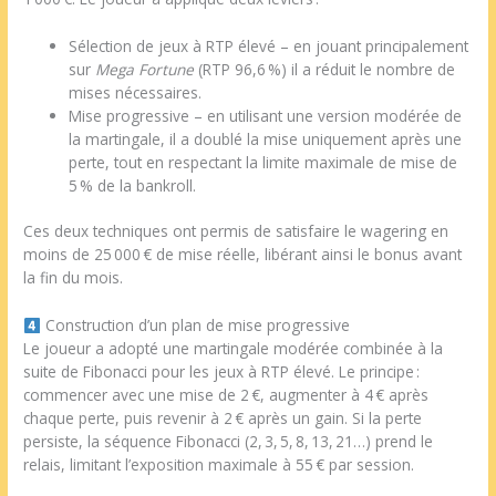
Sélection de jeux à RTP élevé – en jouant principalement
sur
Mega Fortune
(RTP 96,6 %) il a réduit le nombre de
mises nécessaires.
Mise progressive – en utilisant une version modérée de
la martingale, il a doublé la mise uniquement après une
perte, tout en respectant la limite maximale de mise de
5 % de la bankroll.
Ces deux techniques ont permis de satisfaire le wagering en
moins de 25 000 € de mise réelle, libérant ainsi le bonus avant
la fin du mois.
Construction d’un plan de mise progressive
Le joueur a adopté une martingale modérée combinée à la
suite de Fibonacci pour les jeux à RTP élevé. Le principe :
commencer avec une mise de 2 €, augmenter à 4 € après
chaque perte, puis revenir à 2 € après un gain. Si la perte
persiste, la séquence Fibonacci (2, 3, 5, 8, 13, 21…) prend le
relais, limitant l’exposition maximale à 55 € par session.