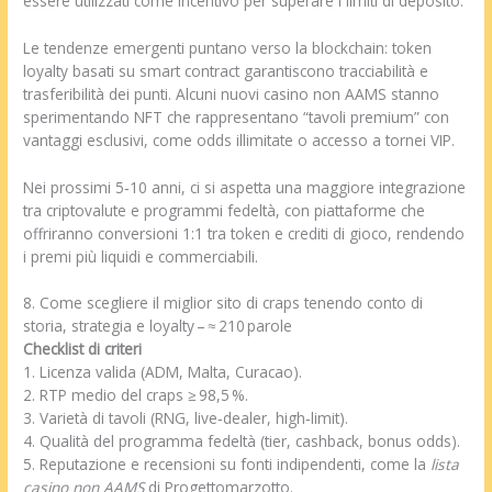
essere utilizzati come incentivo per superare i limiti di deposito.
Le tendenze emergenti puntano verso la blockchain: token
loyalty basati su smart contract garantiscono tracciabilità e
trasferibilità dei punti. Alcuni nuovi casino non AAMS stanno
sperimentando NFT che rappresentano “tavoli premium” con
vantaggi esclusivi, come odds illimitate o accesso a tornei VIP.
Nei prossimi 5‑10 anni, ci si aspetta una maggiore integrazione
tra criptovalute e programmi fedeltà, con piattaforme che
offriranno conversioni 1:1 tra token e crediti di gioco, rendendo
i premi più liquidi e commerciabili.
8. Come scegliere il miglior sito di craps tenendo conto di
storia, strategia e loyalty – ≈ 210 parole
Checklist di criteri
1. Licenza valida (ADM, Malta, Curacao).
2. RTP medio del craps ≥ 98,5 %.
3. Varietà di tavoli (RNG, live‑dealer, high‑limit).
4. Qualità del programma fedeltà (tier, cashback, bonus odds).
5. Reputazione e recensioni su fonti indipendenti, come la
lista
casino non AAMS
di Progettomarzotto.