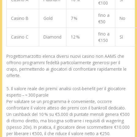
€100
fino a
Casino B
Gold
7 %
No
€50
fino a
Casino C
Diamond
12 %
Sì
€150
Progettomarzotto elenca diversi nuovi casino non AAMS che
offrono programmi fedeltà particolarmente generosi per il
craps, permettendo ai giocatori di confrontare rapidamente le
offerte.
5. Il valore reale dei premi: analisi cost‑benefit per il giocatore
esperto – ≈ 300 parole
Per valutare se un programma è conveniente, occorre
confrontare il valore atteso dei premi con il bankroll dedicato.
Un cashback del 10 % su €5.000 di puntate mensili genera €500
di ritorno diretto, ma bisogna sottrarre i requisiti di wagering
(spesso 20x). In pratica, il giocatore deve scommettere €10.000
per liberare i €500, il che riduce il valore netto a €250.