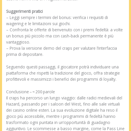
Suggerimenti pratici
– Leggi sempre i termini del bonus: verifica i requisiti di
wagering e le limitazioni sui giochi.
– Confronta le offerte di benvenuto con i premi fedeltà: a volte
un bonus più piccolo ma con cash‑back permanente è più
vantaggioso.
– Prova la versione demo del craps per valutare l’interfaccia
prima di depositare.
Seguendo questi passaggi, il giocatore potrà individuare una
piattaforma che rispetti la tradizione del gioco, offra strategie
profittevoli e massimizzi i benefici dei programmi di loyalty.
Conclusione – ≈ 200 parole
Il craps ha percorso un lungo viaggio: dalle radici medievali del
Hazard, passando per i saloon del West, fino alle sale virtuali
dei casino online esteri. La sua evoluzione digitale ha reso il
gioco più accessibile, mentre i programmi di fedeltà hanno
trasformato ogni puntata in un’opportunità di guadagno
aggiuntivo. Le scommesse a basso margine, come la Pass Line