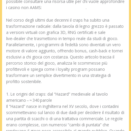
possibile consultare una risorsa utile per chi vuole approfondire
i casino non AAMS:
casino non aams sicuri
.
Nel corso degli ultimi due decenni il craps ha subito una
trasformazione radicale: dalla tavola di legno grezzo è passato
a versioni virtuali con grafica 3D, RNG certificati e sale
live‑dealer che trasmettono in tempo reale da studi di gioco.
Parallelamente, i programmi di fedeltà sono diventati un vero
motore di valore aggiunto, offrendo bonus, cash‑back e tornei
esclusivi a chi gioca con costanza. Questo articolo traccia il
percorso storico del gioco, analizza le scommesse più
profittevoli e spiega come i loyalty program possano
trasformare un semplice divertimento in una strategia di
profitto sostenibile.
1. Le origini del craps: dal “Hazard” medievale al tavolo
americano – ≈ 340 parole
Il “Hazard” nasce in Inghilterra nel XV secolo, dove i contadini
scommettevano sul lancio di due dadi per decidere il risultato di
una partita di scacchi o di una trattativa commerciale. Le regole
erano complesse, con numerosi “cambi di puntata” che
rendevano il gioco poco accessibile al grande pubblico. Quando