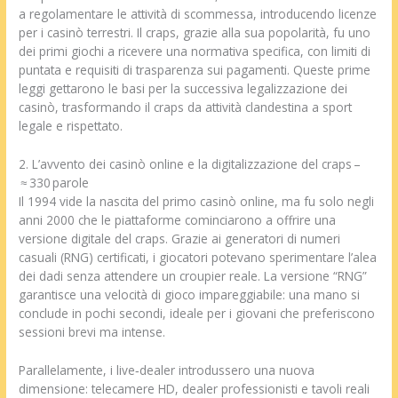
a regolamentare le attività di scommessa, introducendo licenze
per i casinò terrestri. Il craps, grazie alla sua popolarità, fu uno
dei primi giochi a ricevere una normativa specifica, con limiti di
puntata e requisiti di trasparenza sui pagamenti. Queste prime
leggi gettarono le basi per la successiva legalizzazione dei
casinò, trasformando il craps da attività clandestina a sport
legale e rispettato.
2. L’avvento dei casinò online e la digitalizzazione del craps –
≈ 330 parole
Il 1994 vide la nascita del primo casinò online, ma fu solo negli
anni 2000 che le piattaforme cominciarono a offrire una
versione digitale del craps. Grazie ai generatori di numeri
casuali (RNG) certificati, i giocatori potevano sperimentare l’alea
dei dadi senza attendere un croupier reale. La versione “RNG”
garantisce una velocità di gioco impareggiabile: una mano si
conclude in pochi secondi, ideale per i giovani che preferiscono
sessioni brevi ma intense.
Parallelamente, i live‑dealer introdussero una nuova
dimensione: telecamere HD, dealer professionisti e tavoli reali