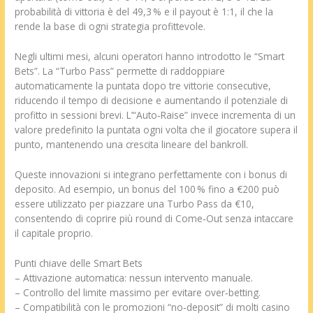
probabilità di vittoria è del 49,3 % e il payout è 1:1, il che la
rende la base di ogni strategia profittevole.
Negli ultimi mesi, alcuni operatori hanno introdotto le “Smart
Bets”. La “Turbo Pass” permette di raddoppiare
automaticamente la puntata dopo tre vittorie consecutive,
riducendo il tempo di decisione e aumentando il potenziale di
profitto in sessioni brevi. L’“Auto‑Raise” invece incrementa di un
valore predefinito la puntata ogni volta che il giocatore supera il
punto, mantenendo una crescita lineare del bankroll.
Queste innovazioni si integrano perfettamente con i bonus di
deposito. Ad esempio, un bonus del 100 % fino a €200 può
essere utilizzato per piazzare una Turbo Pass da €10,
consentendo di coprire più round di Come‑Out senza intaccare
il capitale proprio.
Punti chiave delle Smart Bets
– Attivazione automatica: nessun intervento manuale.
– Controllo del limite massimo per evitare over‑betting.
– Compatibilità con le promozioni “no‑deposit” di molti casino