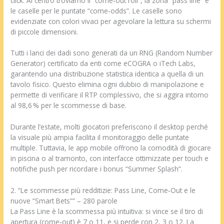
click. Al centro troviamo il “come‑out roll”, la zona “pass line” e
le caselle per le puntate “come‑odds”. Le caselle sono
evidenziate con colori vivaci per agevolare la lettura su schermi
di piccole dimensioni.
Tutti i lanci dei dadi sono generati da un RNG (Random Number
Generator) certificato da enti come eCOGRA o iTech Labs,
garantendo una distribuzione statistica identica a quella di un
tavolo fisico. Questo elimina ogni dubbio di manipolazione e
permette di verificare il RTP complessivo, che si aggira intorno
al 98,6 % per le scommesse di base.
Durante l’estate, molti giocatori preferiscono il desktop perché
la visuale più ampia facilita il monitoraggio delle puntate
multiple. Tuttavia, le app mobile offrono la comodità di giocare
in piscina o al tramonto, con interfacce ottimizzate per touch e
notifiche push per ricordare i bonus “Summer Splash”.
2. “Le scommesse più redditizie: Pass Line, Come‑Out e le
nuove “Smart Bets”” – 280 parole
La Pass Line è la scommessa più intuitiva: si vince se il tiro di
apertura (come‑out) è 7 o 11, e si perde con 2, 3 o 12. La