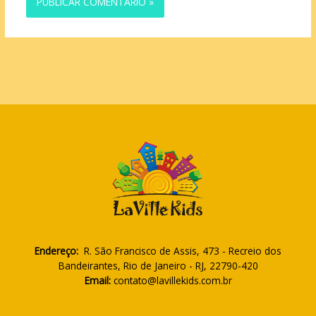
Endereço:
R. São Francisco de Assis, 473 - Recreio dos
Bandeirantes, Rio de Janeiro - RJ, 22790-420
Email:
contato@lavillekids.com.br