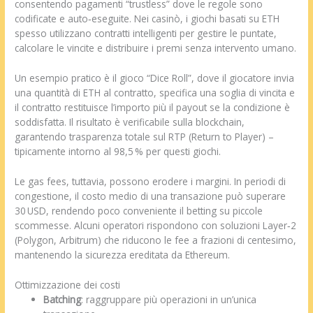
consentendo pagamenti “trustless” dove le regole sono
codificate e auto‑eseguite. Nei casinò, i giochi basati su ETH
spesso utilizzano contratti intelligenti per gestire le puntate,
calcolare le vincite e distribuire i premi senza intervento umano.
Un esempio pratico è il gioco “Dice Roll”, dove il giocatore invia
una quantità di ETH al contratto, specifica una soglia di vincita e
il contratto restituisce l’importo più il payout se la condizione è
soddisfatta. Il risultato è verificabile sulla blockchain,
garantendo trasparenza totale sul RTP (Return to Player) –
tipicamente intorno al 98,5 % per questi giochi.
Le gas fees, tuttavia, possono erodere i margini. In periodi di
congestione, il costo medio di una transazione può superare
30 USD, rendendo poco conveniente il betting su piccole
scommesse. Alcuni operatori rispondono con soluzioni Layer‑2
(Polygon, Arbitrum) che riducono le fee a frazioni di centesimo,
mantenendo la sicurezza ereditata da Ethereum.
Ottimizzazione dei costi
Batching
: raggruppare più operazioni in un’unica