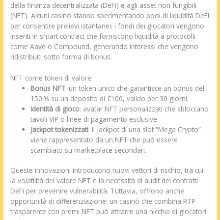
della finanza decentralizzata (DeFi) e agli asset non fungibili
(NFT). Alcuni casinò stanno sperimentando pool di liquidità DeFi
per consentire prelievi istantanei: i fondi dei giocatori vengono
inseriti in smart contract che forniscono liquidità a protocolli
come Aave o Compound, generando interessi che vengono
ridistribuiti sotto forma di bonus.
NFT come token di valore
Bonus NFT
: un token unico che garantisce un bonus del
150 % su un deposito di €100, valido per 30 giorni.
Identità di gioco
: avatar NFT personalizzati che sbloccano
tavoli VIP o linee di pagamento esclusive.
Jackpot tokenizzati
: il jackpot di una slot “Mega Crypto”
viene rappresentato da un NFT che può essere
scambiato su marketplace secondari.
Queste innovazioni introducono nuovi vettori di rischio, tra cui
la volatilità del valore NFT e la necessità di audit dei contratti
DeFi per prevenire vulnerabilità. Tuttavia, offrono anche
opportunità di differenziazione: un casinò che combina RTP
trasparente con premi NFT può attrarre una nicchia di giocatori