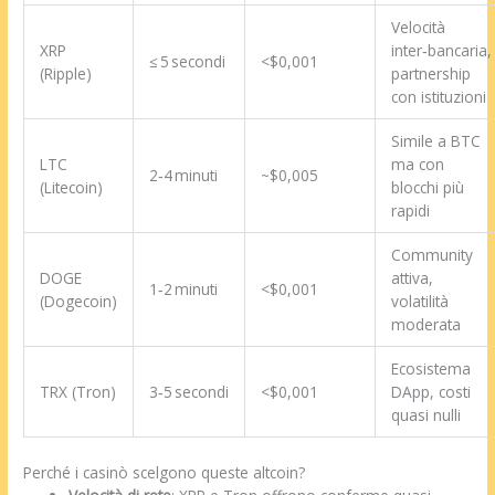
Velocità
XRP
inter‑bancaria,
≤ 5 secondi
<$0,001
(Ripple)
partnership
con istituzioni
Simile a BTC
LTC
ma con
2‑4 minuti
~$0,005
(Litecoin)
blocchi più
rapidi
Community
DOGE
attiva,
1‑2 minuti
<$0,001
(Dogecoin)
volatilità
moderata
Ecosistema
TRX (Tron)
3‑5 secondi
<$0,001
DApp, costi
quasi nulli
Perché i casinò scelgono queste altcoin?