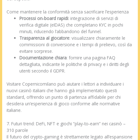
Come mantenere la conformità senza sacrificare l’esperienza
Processi on‑board rapidi
: integrazione di servizi di
verifica digitale (eIDAS) che completano KYC in pochi
minuti, riducendo l’abbandono del funnel.
Trasparenza al giocatore
: visualizzare chiaramente le
commissioni di conversione e i tempi di prelievo, così da
evitare sorprese.
Documentazione chiara
: fornire una pagina FAQ
dettagliata, indicante le politiche di privacy e i diritti degli
utenti secondo il GDPR.
Visitare Copernicomilano può aiutare i lettori a individuare i
nuovi casinò italiani che hanno già implementato questi
standard, offrendo un punto di partenza affidabile per chi
desidera un’esperienza di gioco conforme alle normative
italiane.
7. Futuri trend: DeFi, NFT e giochi “play‑to‑earn” nei casinò –
310 parole
Il futuro del crypto‑gaming è strettamente legato all’espansione