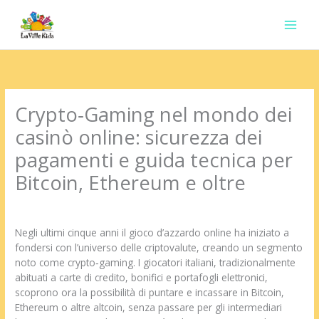
Ir
para
o
conteúdo
Crypto‑Gaming nel mondo dei
casinò online: sicurezza dei
pagamenti e guida tecnica per
Bitcoin, Ethereum e oltre
Deixe um comentário
/
Uncategorized
/ Por
contato.marciorads
Negli ultimi cinque anni il gioco d’azzardo online ha iniziato a
fondersi con l’universo delle criptovalute, creando un segmento
noto come crypto‑gaming. I giocatori italiani, tradizionalmente
abituati a carte di credito, bonifici e portafogli elettronici,
scoprono ora la possibilità di puntare e incassare in Bitcoin,
Ethereum o altre altcoin, senza passare per gli intermediari