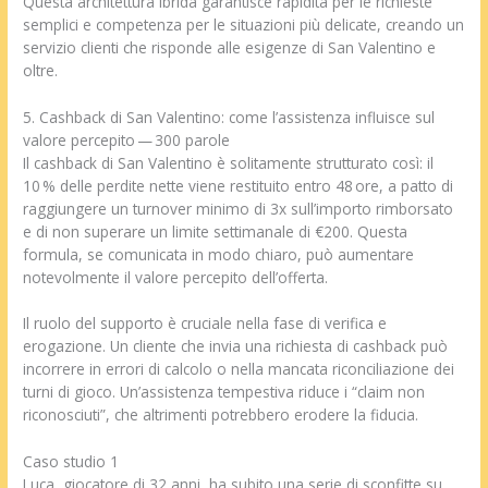
Questa architettura ibrida garantisce rapidità per le richieste
semplici e competenza per le situazioni più delicate, creando un
servizio clienti che risponde alle esigenze di San Valentino e
oltre.
5. Cashback di San Valentino: come l’assistenza influisce sul
valore percepito — 300 parole
Il cashback di San Valentino è solitamente strutturato così: il
10 % delle perdite nette viene restituito entro 48 ore, a patto di
raggiungere un turnover minimo di 3x sull’importo rimborsato
e di non superare un limite settimanale di €200. Questa
formula, se comunicata in modo chiaro, può aumentare
notevolmente il valore percepito dell’offerta.
Il ruolo del supporto è cruciale nella fase di verifica e
erogazione. Un cliente che invia una richiesta di cashback può
incorrere in errori di calcolo o nella mancata riconciliazione dei
turni di gioco. Un’assistenza tempestiva riduce i “claim non
riconosciuti”, che altrimenti potrebbero erodere la fiducia.
Caso studio 1
Luca, giocatore di 32 anni, ha subito una serie di sconfitte su