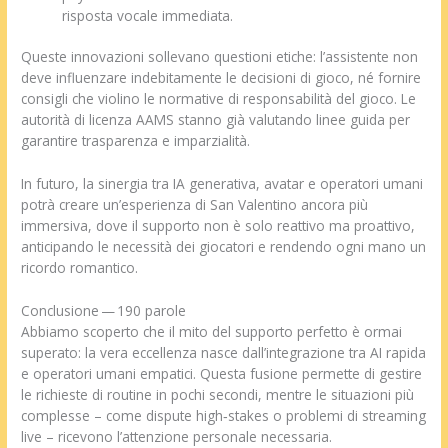
risposta vocale immediata.
Queste innovazioni sollevano questioni etiche: l’assistente non
deve influenzare indebitamente le decisioni di gioco, né fornire
consigli che violino le normative di responsabilità del gioco. Le
autorità di licenza AAMS stanno già valutando linee guida per
garantire trasparenza e imparzialità.
In futuro, la sinergia tra IA generativa, avatar e operatori umani
potrà creare un’esperienza di San Valentino ancora più
immersiva, dove il supporto non è solo reattivo ma proattivo,
anticipando le necessità dei giocatori e rendendo ogni mano un
ricordo romantico.
Conclusione — 190 parole
Abbiamo scoperto che il mito del supporto perfetto è ormai
superato: la vera eccellenza nasce dall’integrazione tra AI rapida
e operatori umani empatici. Questa fusione permette di gestire
le richieste di routine in pochi secondi, mentre le situazioni più
complesse – come dispute high‑stakes o problemi di streaming
live – ricevono l’attenzione personale necessaria.