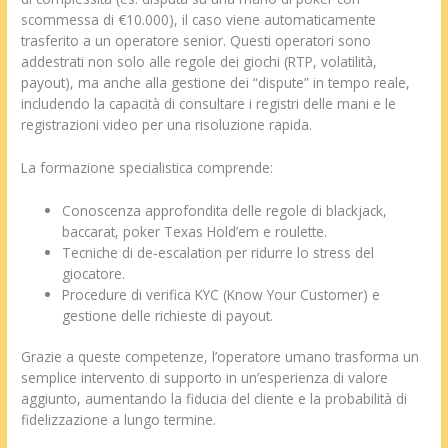
scommessa di €10.000), il caso viene automaticamente
trasferito a un operatore senior. Questi operatori sono
addestrati non solo alle regole dei giochi (RTP, volatilità,
payout), ma anche alla gestione dei “dispute” in tempo reale,
includendo la capacità di consultare i registri delle mani e le
registrazioni video per una risoluzione rapida.
La formazione specialistica comprende:
Conoscenza approfondita delle regole di blackjack,
baccarat, poker Texas Hold’em e roulette.
Tecniche di de‑escalation per ridurre lo stress del
giocatore.
Procedure di verifica KYC (Know Your Customer) e
gestione delle richieste di payout.
Grazie a queste competenze, l’operatore umano trasforma un
semplice intervento di supporto in un’esperienza di valore
aggiunto, aumentando la fiducia del cliente e la probabilità di
fidelizzazione a lungo termine.