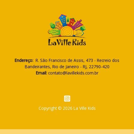
Endereço:
R. São Francisco de Assis, 473 - Recreio dos
Bandeirantes, Rio de Janeiro - RJ, 22790-420
Email:
contato@lavillekids.com.br
Copyright © 2026 La Ville Kids