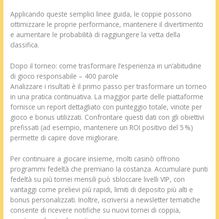
Applicando queste semplici linee guida, le coppie possono
ottimizzare le proprie performance, mantenere il divertimento
e aumentare le probabilità di raggiungere la vetta della
classifica.
Dopo il torneo: come trasformare l’esperienza in un’abitudine
di gioco responsabile – 400 parole
Analizzare i risultati è il primo passo per trasformare un torneo
in una pratica continuativa. La maggior parte delle piattaforme
fornisce un report dettagliato con punteggio totale, vincite per
gioco e bonus utilizzati. Confrontare questi dati con gli obiettivi
prefissati (ad esempio, mantenere un ROI positivo del 5 %)
permette di capire dove migliorare.
Per continuare a giocare insieme, molti casinò offrono
programmi fedeltà che premiano la costanza. Accumulare punti
fedeltà su più tornei mensili può sbloccare livelli VIP, con
vantaggi come prelievi più rapidi, limiti di deposito più alti e
bonus personalizzati. Inoltre, iscriversi a newsletter tematiche
consente di ricevere notifiche su nuovi tornei di coppia,