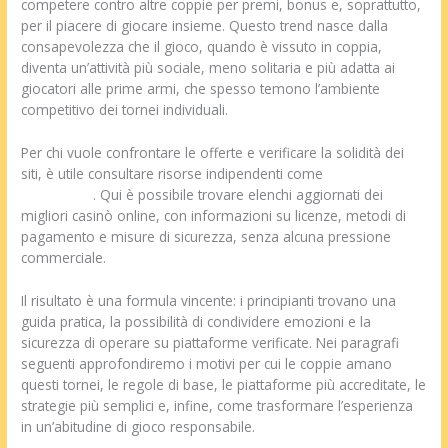
competere contro altre coppie per premi, bonus e, soprattutto,
per il piacere di giocare insieme. Questo trend nasce dalla
consapevolezza che il gioco, quando è vissuto in coppia,
diventa un’attività più sociale, meno solitaria e più adatta ai
giocatori alle prime armi, che spesso temono l’ambiente
competitivo dei tornei individuali.
Per chi vuole confrontare le offerte e verificare la solidità dei
siti, è utile consultare risorse indipendenti come
casino non
aams sicuri
. Qui è possibile trovare elenchi aggiornati dei
migliori casinò online, con informazioni su licenze, metodi di
pagamento e misure di sicurezza, senza alcuna pressione
commerciale.
Il risultato è una formula vincente: i principianti trovano una
guida pratica, la possibilità di condividere emozioni e la
sicurezza di operare su piattaforme verificate. Nei paragrafi
seguenti approfondiremo i motivi per cui le coppie amano
questi tornei, le regole di base, le piattaforme più accreditate, le
strategie più semplici e, infine, come trasformare l’esperienza
in un’abitudine di gioco responsabile.