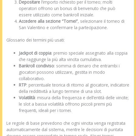
Depositare
l’importo richiesto per il torneo; molti
operatori offrono un bonus di benvenuto che può
essere utilizzato come bankroll iniziale.
Accedere alla sezione “Tornei”
, selezionare il torneo di
San Valentino e confermare la partecipazione.
Glossario dei termini più usati:
Jackpot di coppia
: premio speciale assegnato alla coppia
che raggiunge la più alta vincita cumulativa.
Bankroll condiviso
: somma di denaro che entrambi i
giocatori possono utilizzare, gestita in modo
collaborativo.
RTP
: percentuale teorica di ritorno al giocatore, indicatore
della redditività a lungo termine di una slot.
Volatilità
: misura della frequenza e dell’entità delle vincite;
le slot a bassa volatilità offrono piccoli premi più
frequenti, ideali per i tornei.
Le regole di base prevedono che ogni vincita venga registrata
automaticamente dal sistema, mentre le decisioni di puntata
devono essere concordate in tempo reale. Alcuni tornei