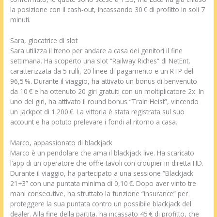
la posizione con il cash‑out, incassando 30 € di profitto in soli 7
minuti.
Sara, giocatrice di slot
Sara utilizza il treno per andare a casa dei genitori il fine
settimana. Ha scoperto una slot “Railway Riches” di NetEnt,
caratterizzata da 5 rulli, 20 linee di pagamento e un RTP del
96,5 %. Durante il viaggio, ha attivato un bonus di benvenuto
da 10 € e ha ottenuto 20 giri gratuiti con un moltiplicatore 2x. In
uno dei giri, ha attivato il round bonus “Train Heist”, vincendo
un jackpot di 1.200 €. La vittoria è stata registrata sul suo
account e ha potuto prelevare i fondi al ritorno a casa.
Marco, appassionato di blackjack
Marco è un pendolare che ama il blackjack live. Ha scaricato
l’app di un operatore che offre tavoli con croupier in diretta HD.
Durante il viaggio, ha partecipato a una sessione “Blackjack
21+3” con una puntata minima di 0,10 €. Dopo aver vinto tre
mani consecutive, ha sfruttato la funzione “insurance” per
proteggere la sua puntata contro un possibile blackjack del
dealer. Alla fine della partita, ha incassato 45 € di profitto, che