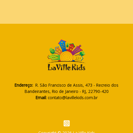
Endereço:
R. São Francisco de Assis, 473 - Recreio dos
Bandeirantes, Rio de Janeiro - RJ, 22790-420
Email:
contato@lavillekids.com.br
Copyright © 2026 La Ville Kids