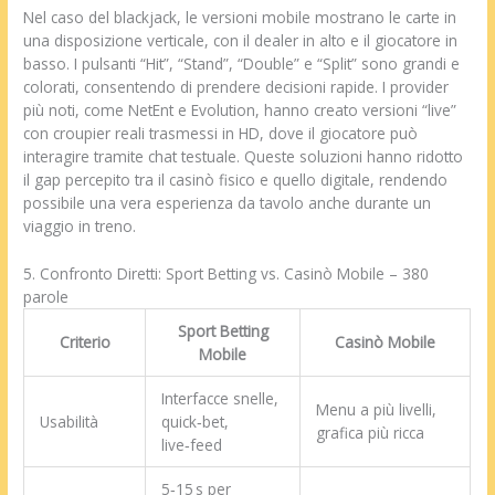
Nel caso del blackjack, le versioni mobile mostrano le carte in
una disposizione verticale, con il dealer in alto e il giocatore in
basso. I pulsanti “Hit”, “Stand”, “Double” e “Split” sono grandi e
colorati, consentendo di prendere decisioni rapide. I provider
più noti, come NetEnt e Evolution, hanno creato versioni “live”
con croupier reali trasmessi in HD, dove il giocatore può
interagire tramite chat testuale. Queste soluzioni hanno ridotto
il gap percepito tra il casinò fisico e quello digitale, rendendo
possibile una vera esperienza da tavolo anche durante un
viaggio in treno.
5. Confronto Diretti: Sport Betting vs. Casinò Mobile – 380
parole
Sport Betting
Criterio
Casinò Mobile
Mobile
Interfacce snelle,
Menu a più livelli,
Usabilità
quick‑bet,
grafica più ricca
live‑feed
5‑15 s per