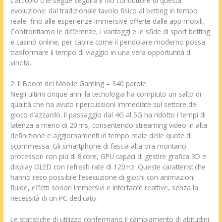
L’articolo che segue seguirà il filo conduttore di questa
evoluzione: dal tradizionale tavolo fisico al betting in tempo
reale, fino alle esperienze immersive offerte dalle app mobili.
Confrontiamo le differenze, i vantaggi e le sfide di sport betting
e casinò online, per capire come il pendolare moderno possa
trasformare il tempo di viaggio in una vera opportunità di
vincita.
2. Il Boom del Mobile Gaming – 340 parole
Negli ultimi cinque anni la tecnologia ha compiuto un salto di
qualità che ha avuto ripercussioni immediate sul settore del
gioco d’azzardo. Il passaggio dal 4G al 5G ha ridotto i tempi di
latenza a meno di 20 ms, consentendo streaming video in alta
definizione e aggiornamenti in tempo reale delle quote di
scommessa. Gli smartphone di fascia alta ora montano
processori con più di 8 core, GPU capaci di gestire grafica 3D e
display OLED con refresh rate di 120 Hz. Queste caratteristiche
hanno reso possibile l’esecuzione di giochi con animazioni
fluide, effetti sonori immersivi e interfacce reattive, senza la
necessità di un PC dedicato.
Le statistiche di utilizzo confermano il cambiamento di abitudini.