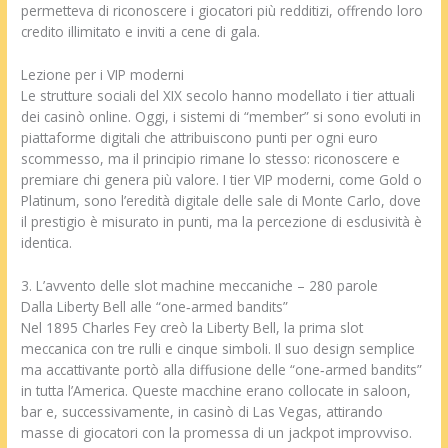
permetteva di riconoscere i giocatori più redditizi, offrendo loro
credito illimitato e inviti a cene di gala.
Lezione per i VIP moderni
Le strutture sociali del XIX secolo hanno modellato i tier attuali
dei casinò online. Oggi, i sistemi di “member” si sono evoluti in
piattaforme digitali che attribuiscono punti per ogni euro
scommesso, ma il principio rimane lo stesso: riconoscere e
premiare chi genera più valore. I tier VIP moderni, come Gold o
Platinum, sono l’eredità digitale delle sale di Monte Carlo, dove
il prestigio è misurato in punti, ma la percezione di esclusività è
identica.
3. L’avvento delle slot machine meccaniche – 280 parole
Dalla Liberty Bell alle “one‑armed bandits”
Nel 1895 Charles Fey creò la Liberty Bell, la prima slot
meccanica con tre rulli e cinque simboli. Il suo design semplice
ma accattivante portò alla diffusione delle “one‑armed bandits”
in tutta l’America. Queste macchine erano collocate in saloon,
bar e, successivamente, in casinò di Las Vegas, attirando
masse di giocatori con la promessa di un jackpot improvviso.