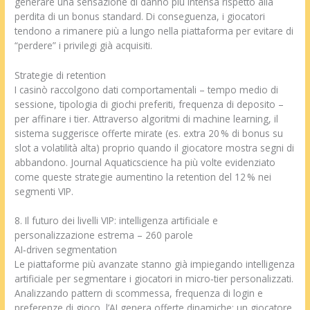
generare una sensazione di danno più intensa rispetto alla
perdita di un bonus standard. Di conseguenza, i giocatori
tendono a rimanere più a lungo nella piattaforma per evitare di
“perdere” i privilegi già acquisiti.
Strategie di retention
I casinò raccolgono dati comportamentali – tempo medio di
sessione, tipologia di giochi preferiti, frequenza di deposito –
per affinare i tier. Attraverso algoritmi di machine learning, il
sistema suggerisce offerte mirate (es. extra 20 % di bonus su
slot a volatilità alta) proprio quando il giocatore mostra segni di
abbandono. Journal Aquaticscience ha più volte evidenziato
come queste strategie aumentino la retention del 12 % nei
segmenti VIP.
8. Il futuro dei livelli VIP: intelligenza artificiale e
personalizzazione estrema – 260 parole
AI‑driven segmentation
Le piattaforme più avanzate stanno già impiegando intelligenza
artificiale per segmentare i giocatori in micro‑tier personalizzati.
Analizzando pattern di scommessa, frequenza di login e
preferenze di gioco, l’AI genera offerte dinamiche: un giocatore