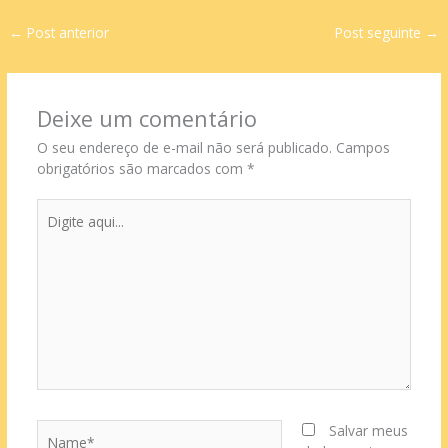
←
Post anterior
Post seguinte
→
Deixe um comentário
O seu endereço de e-mail não será publicado.
Campos
obrigatórios são marcados com
*
Digite
aqui...
Name*
Salvar meus