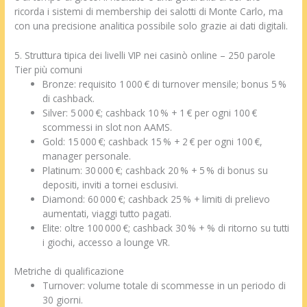
ricorda i sistemi di membership dei salotti di Monte Carlo, ma
con una precisione analitica possibile solo grazie ai dati digitali.
5. Struttura tipica dei livelli VIP nei casinò online – 250 parole
Tier più comuni
Bronze: requisito 1 000 € di turnover mensile; bonus 5 %
di cashback.
Silver: 5 000 €; cashback 10 % + 1 € per ogni 100 €
scommessi in slot non AAMS.
Gold: 15 000 €; cashback 15 % + 2 € per ogni 100 €,
manager personale.
Platinum: 30 000 €; cashback 20 % + 5 % di bonus su
depositi, inviti a tornei esclusivi.
Diamond: 60 000 €; cashback 25 % + limiti di prelievo
aumentati, viaggi tutto pagati.
Elite: oltre 100 000 €; cashback 30 % + % di ritorno su tutti
i giochi, accesso a lounge VR.
Metriche di qualificazione
Turnover: volume totale di scommesse in un periodo di
30 giorni.