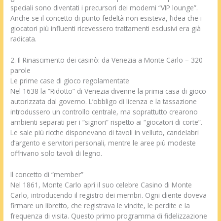
speciali sono diventati i precursori dei moderni “VIP lounge”.
Anche se il concetto di punto fedeltà non esisteva, l’idea che i
giocatori più influenti ricevessero trattamenti esclusivi era già
radicata.
2. Il Rinascimento dei casinò: da Venezia a Monte Carlo – 320
parole
Le prime case di gioco regolamentate
Nel 1638 la “Ridotto” di Venezia divenne la prima casa di gioco
autorizzata dal governo. L’obbligo di licenza e la tassazione
introdussero un controllo centrale, ma soprattutto crearono
ambienti separati per i “signori” rispetto ai “giocatori di corte”.
Le sale più ricche disponevano di tavoli in velluto, candelabri
d’argento e servitori personali, mentre le aree più modeste
offrivano solo tavoli di legno.
Il concetto di “member”
Nel 1861, Monte Carlo aprì il suo celebre Casino di Monte
Carlo, introducendo il registro dei membri. Ogni cliente doveva
firmare un libretto, che registrava le vincite, le perdite e la
frequenza di visita. Questo primo programma di fidelizzazione