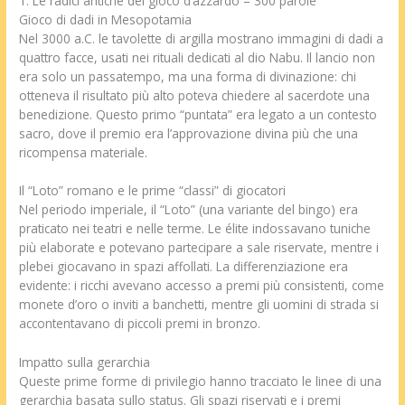
1. Le radici antiche del gioco d’azzardo – 300 parole
Gioco di dadi in Mesopotamia
Nel 3000 a.C. le tavolette di argilla mostrano immagini di dadi a
quattro facce, usati nei rituali dedicati al dio Nabu. Il lancio non
era solo un passatempo, ma una forma di divinazione: chi
otteneva il risultato più alto poteva chiedere al sacerdote una
benedizione. Questo primo “puntata” era legato a un contesto
sacro, dove il premio era l’approvazione divina più che una
ricompensa materiale.
Il “Loto” romano e le prime “classi” di giocatori
Nel periodo imperiale, il “Loto” (una variante del bingo) era
praticato nei teatri e nelle terme. Le élite indossavano tuniche
più elaborate e potevano partecipare a sale riservate, mentre i
plebei giocavano in spazi affollati. La differenziazione era
evidente: i ricchi avevano accesso a premi più consistenti, come
monete d’oro o inviti a banchetti, mentre gli uomini di strada si
accontentavano di piccoli premi in bronzo.
Impatto sulla gerarchia
Queste prime forme di privilegio hanno tracciato le linee di una
gerarchia basata sullo status. Gli spazi riservati e i premi