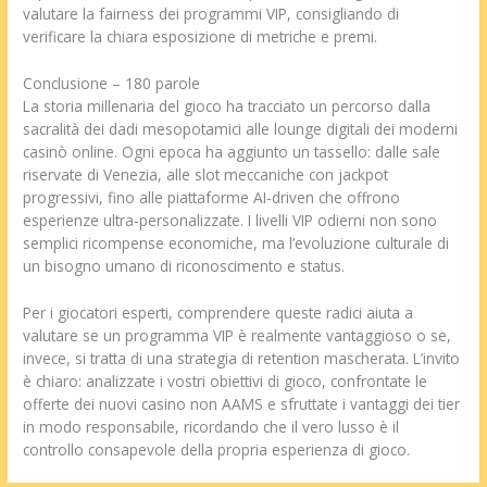
valutare la fairness dei programmi VIP, consigliando di
verificare la chiara esposizione di metriche e premi.
Conclusione – 180 parole
La storia millenaria del gioco ha tracciato un percorso dalla
sacralità dei dadi mesopotamici alle lounge digitali dei moderni
casinò online. Ogni epoca ha aggiunto un tassello: dalle sale
riservate di Venezia, alle slot meccaniche con jackpot
progressivi, fino alle piattaforme AI‑driven che offrono
esperienze ultra‑personalizzate. I livelli VIP odierni non sono
semplici ricompense economiche, ma l’evoluzione culturale di
un bisogno umano di riconoscimento e status.
Per i giocatori esperti, comprendere queste radici aiuta a
valutare se un programma VIP è realmente vantaggioso o se,
invece, si tratta di una strategia di retention mascherata. L’invito
è chiaro: analizzate i vostri obiettivi di gioco, confrontate le
offerte dei nuovi casino non AAMS e sfruttate i vantaggi dei tier
in modo responsabile, ricordando che il vero lusso è il
controllo consapevole della propria esperienza di gioco.