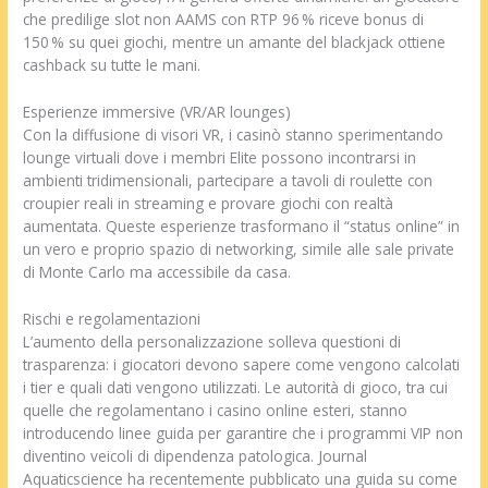
che predilige slot non AAMS con RTP 96 % riceve bonus di
150 % su quei giochi, mentre un amante del blackjack ottiene
cashback su tutte le mani.
Esperienze immersive (VR/AR lounges)
Con la diffusione di visori VR, i casinò stanno sperimentando
lounge virtuali dove i membri Elite possono incontrarsi in
ambienti tridimensionali, partecipare a tavoli di roulette con
croupier reali in streaming e provare giochi con realtà
aumentata. Queste esperienze trasformano il “status online” in
un vero e proprio spazio di networking, simile alle sale private
di Monte Carlo ma accessibile da casa.
Rischi e regolamentazioni
L’aumento della personalizzazione solleva questioni di
trasparenza: i giocatori devono sapere come vengono calcolati
i tier e quali dati vengono utilizzati. Le autorità di gioco, tra cui
quelle che regolamentano i casino online esteri, stanno
introducendo linee guida per garantire che i programmi VIP non
diventino veicoli di dipendenza patologica. Journal
Aquaticscience ha recentemente pubblicato una guida su come