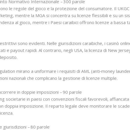
into Normativo Internazionale – 300 parole
ono le regole del gioco e la protezione del consumatore. Il UKGC i
ting, mentre la MGA si concentra su licenze flessibili e su un sist
denza al gioco, mentre i Paesi caraibici offrono licenze a bassa t
strittivi sono evidenti. Nelle giurisdizioni caraibiche, i casinò on
ti e payout rapidi. Al contrario, negli USA, la licenza di New Jersey 
 deposito.
gulation mirano a uniformare i requisiti di AML (anti‑money launde
ioni nazionali che complicano la gestione di licenze multiple.
ncorrere in doppie imposizioni – 90 parole
ding societarie in paesi con convenzioni fiscali favorevoli, affianca
di non doppia imposizione. Il reparto legale deve monitorare le sca
icenza.
 giurisdizioni – 80 parole