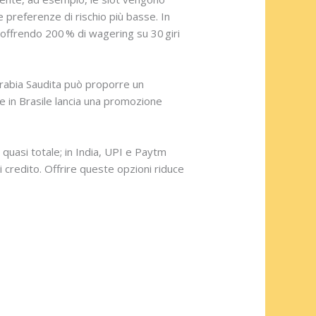
 preferenze di rischio più basse. In
 offrendo 200 % di wagering su 30 giri
rabia Saudita può proporre un
e in Brasile lancia una promozione
 quasi totale; in India, UPI e Paytm
 credito. Offrire queste opzioni riduce