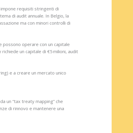
mpone requisiti stringenti di
ema di audit annuale. In Belgio, la
assazione ma con minori controlli di
line possono operare con un capitale
richiede un capitale di €5 milioni, audit
ring) e a creare un mercato unico
ta da un “tax treaty mapping” che
denze di rinnovo e mantenere una