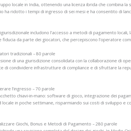
uppo locale in India, ottenendo una licenza ibrida che combina la
o ha ridotto i tempi di ingresso di sei mesi e ha consentito di la
igiurisdizionale includono l’accesso a metodi di pagamento locali, l
 fiducia da parte dei giocatori, che percepiscono l’operatore come
tori tradizionali – 80 parole
sione di una giurisdizione consolidata con la collaborazione di ope
 di condividere infrastrutture di compliance e di sfruttare la re
erare l’ingresso – 70 parole
cchetto chiavi‑in‑mano: software di gioco, integrazione dei pagamen
 locale in poche settimane, risparmiando sui costi di sviluppo e 
alizzare Giochi, Bonus e Metodi di Pagamento – 280 parole
; richiede una revisione completa del design dei giochi. In Medio O