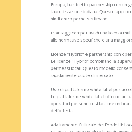
Europa, ha stretto partnership con un gr
l’autorizzazione indiana. Questo approcci
hindi entro poche settimane.
I vantaggi competitivi di una licenza mult
alle normative specifiche e una maggiore
Licenze “Hybrid” e partnership con opera
Le licenze “Hybrid” combinano la supervi
permessi locali. Questo modello consente
rapidamente quote di mercato.
Uso di piattaforme white‑label per accel
Le piattaforme white‑label offrono un pa
operatori possono così lanciare un brand
dell’offerta.
Adattamento Culturale dei Prodotti: Loc
La localizzazione va oltre la traduzione