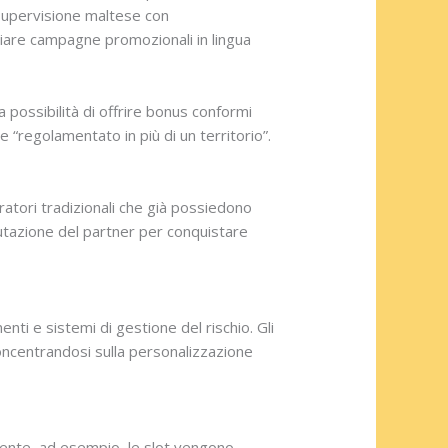
 supervisione maltese con
nciare campagne promozionali in lingua
a possibilità di offrire bonus conformi
 “regolamentato in più di un territorio”.
ratori tradizionali che già possiedono
putazione del partner per conquistare
ti e sistemi di gestione del rischio. Gli
concentrandosi sulla personalizzazione
riente, ad esempio, le slot vengono