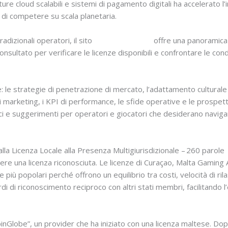
utture cloud scalabili e sistemi di pagamento digitali ha accelerato
ni di competere su scala planetaria.
radizionali operatori, il sito
casino non aams
offre una panoramica
sultato per verificare le licenze disponibili e confrontare le condi
iave: le strategie di penetrazione di mercato, l’adattamento cultural
 di marketing, i KPI di performance, le sfide operative e le prospet
atici e suggerimenti per operatori e giocatori che desiderano nav
lla Licenza Locale alla Presenza Multigiurisdizionale – 260 parole
ere una licenza riconosciuta. Le licenze di Curaçao, Malta Gamin
ù popolari perché offrono un equilibrio tra costi, velocità di rila
i di riconoscimento reciproco con altri stati membri, facilitando 
SpinGlobe”, un provider che ha iniziato con una licenza maltese. Do