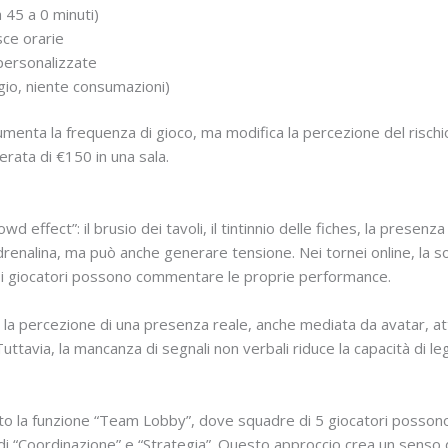
 45 a 0 minuti)
sce orarie
personalizzate
ggio, niente consumazioni)
ta la frequenza di gioco, ma modifica la percezione del rischio:
rata di €150 in una sala.
owd effect”: il brusio dei tavoli, il tintinnio delle fiches, la prese
renalina, ma può anche generare tensione. Nei tornei online, la so
ve i giocatori possono commentare le proprie performance.
 la percezione di una presenza reale, anche mediata da avatar, attiv
. Tuttavia, la mancanza di segnali non verbali riduce la capacità di le
o la funzione “Team Lobby”, dove squadre di 5 giocatori possono
“Coordinazione” e “Strategia”. Questo approccio crea un senso di