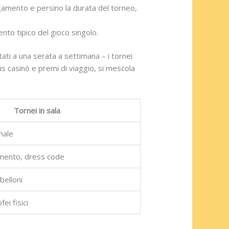
 pagamento e persino la durata del torneo,
nto tipico del gioco singolo.
itati a una serata a settimana – i tornei
s casinò e premi di viaggio, si mescola
Tornei in sala
nale
mento, dress code
belloni
fei fisici