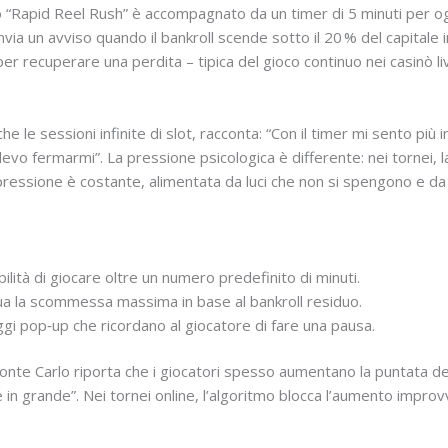
eo “Rapid Reel Rush” è accompagnato da un timer di 5 minuti per ogn
ia un avviso quando il bankroll scende sotto il 20 % del capitale in
per recuperare una perdita – tipica del gioco continuo nei casinò 
he le sessioni infinite di slot, racconta: “Con il timer mi sento pi
evo fermarmi”. La pressione psicologica è differente: nei tornei, 
a pressione è costante, alimentata da luci che non si spengono e d
ilità di giocare oltre un numero predefinito di minuti.
gua la scommessa massima in base al bankroll residuo.
ggi pop‑up che ricordano al giocatore di fare una pausa.
Monte Carlo riporta che i giocatori spesso aumentano la puntata del
nire in grande”. Nei tornei online, l’algoritmo blocca l’aumento imp