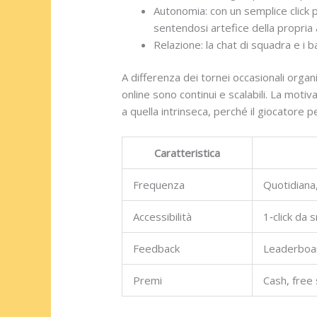
Autonomia: con un semplice click pu
sentendosi artefice della propria
Relazione: la chat di squadra e i 
A differenza dei tornei occasionali organi
online sono continui e scalabili. La mot
a quella intrinseca, perché il giocatore 
Caratteristica
Frequenza
Quotidiana,
Accessibilità
1‑click da
Feedback
Leaderboar
Premi
Cash, free