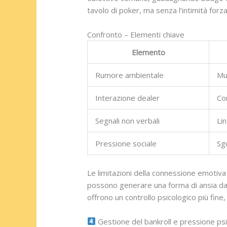
tavolo di poker, ma senza l’intimità forza
Confronto – Elementi chiave
Elemento
Rumore ambientale
Mus
Interazione dealer
Co
Segnali non verbali
Li
Pressione sociale
Sgu
Le limitazioni della connessione emotiva 
possono generare una forma di ansia da “
offrono un controllo psicologico più fine,
Gestione del bankroll e pressione psi