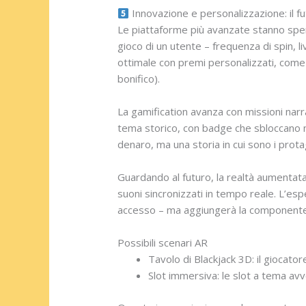
Innovazione e personalizzazione: il fu
Le piattaforme più avanzate stanno sperim
gioco di un utente – frequenza di spin, liv
ottimale con premi personalizzati, come 
bonifico).
La gamification avanza con missioni narr
tema storico, con badge che sbloccano mi
denaro, ma una storia in cui sono i prota
Guardando al futuro, la realtà aumentata (
suoni sincronizzati in tempo reale. L’espe
accesso – ma aggiungerà la componente se
Possibili scenari AR
Tavolo di Blackjack 3D: il giocato
Slot immersiva: le slot a tema avv