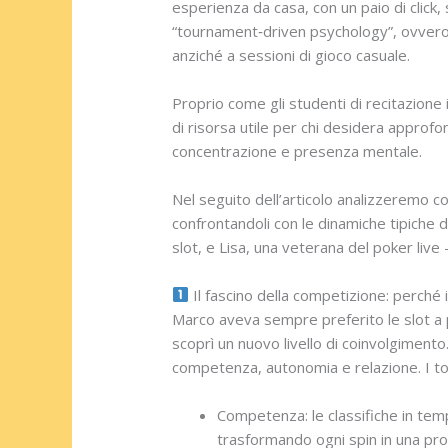
esperienza da casa, con un paio di click
“tournament‑driven psychology”, ovvero l
anziché a sessioni di gioco casuale.
Proprio come gli studenti di recitazione 
di risorsa utile per chi desidera approfon
concentrazione e presenza mentale.
Nel seguito dell’articolo analizzeremo co
confrontandoli con le dinamiche tipiche d
slot, e Lisa, una veterana del poker liv
Il fascino della competizione: perché i 
Marco aveva sempre preferito le slot a p
scoprì un nuovo livello di coinvolgiment
competenza, autonomia e relazione. I tor
Competenza: le classifiche in tem
trasformando ogni spin in una prov