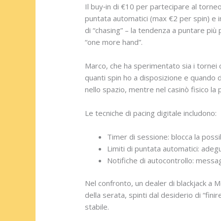
Il buy‑in di €10 per partecipare al torn
puntata automatici (max €2 per spin) e inv
di “chasing” – la tendenza a puntare più 
“one more hand”.
Marco, che ha sperimentato sia i tornei c
quanti spin ho a disposizione e quando d
nello spazio, mentre nel casinò fisico l
Le tecniche di pacing digitale includono:
Timer di sessione: blocca la possib
Limiti di puntata automatici: ade
Notifiche di autocontrollo: messa
Nel confronto, un dealer di blackjack a 
della serata, spinti dal desiderio di “fi
stabile.