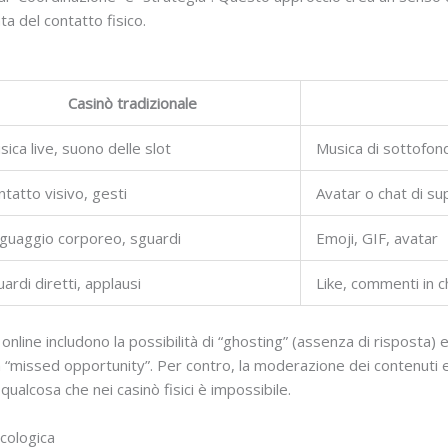
ta del contatto fisico.
Casinò tradizionale
ica live, suono delle slot
Musica di sottofon
ntatto visivo, gesti
Avatar o chat di s
nguaggio corporeo, sguardi
Emoji, GIF, avatar
ardi diretti, applausi
Like, commenti in c
online includono la possibilità di “ghosting” (assenza di risposta)
missed opportunity”. Per contro, la moderazione dei contenuti e l
 qualcosa che nei casinò fisici è impossibile.
cologica