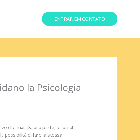
ENTRAR EM CONTATO
ereço
idano la Psicologia
ivo che mai. Da una parte, le luci al
la possibilità di fare la stessa