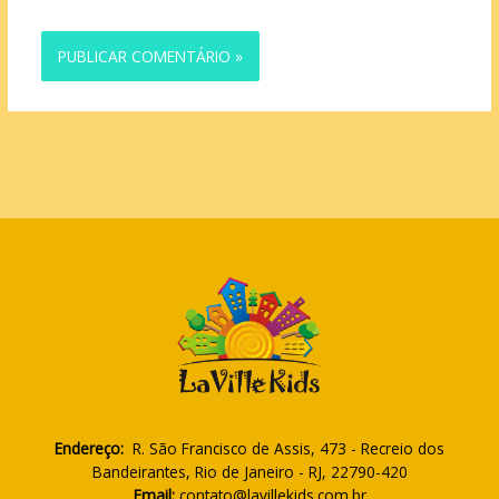
Endereço:
R. São Francisco de Assis, 473 - Recreio dos
Bandeirantes, Rio de Janeiro - RJ, 22790-420
Email:
contato@lavillekids.com.br