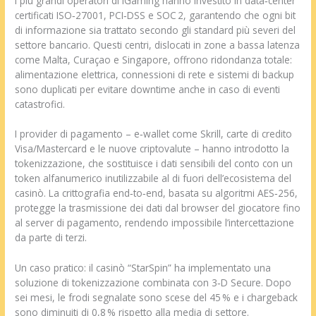
I più grandi operatori di iGaming hanno investito in data‑center
certificati ISO‑27001, PCI‑DSS e SOC 2, garantendo che ogni bit
di informazione sia trattato secondo gli standard più severi del
settore bancario. Questi centri, dislocati in zone a bassa latenza
come Malta, Curaçao e Singapore, offrono ridondanza totale:
alimentazione elettrica, connessioni di rete e sistemi di backup
sono duplicati per evitare downtime anche in caso di eventi
catastrofici.
I provider di pagamento – e‑wallet come Skrill, carte di credito
Visa/Mastercard e le nuove criptovalute – hanno introdotto la
tokenizzazione, che sostituisce i dati sensibili del conto con un
token alfanumerico inutilizzabile al di fuori dell’ecosistema del
casinò. La crittografia end‑to‑end, basata su algoritmi AES‑256,
protegge la trasmissione dei dati dal browser del giocatore fino
al server di pagamento, rendendo impossibile l’intercettazione
da parte di terzi.
Un caso pratico: il casinò “StarSpin” ha implementato una
soluzione di tokenizzazione combinata con 3‑D Secure. Dopo
sei mesi, le frodi segnalate sono scese del 45 % e i chargeback
sono diminuiti di 0,8 % rispetto alla media di settore.