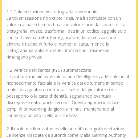
1.1 Tokenizzazione vs. crittografia tradizionale
La tokenizzazione non cripta i dati, ma li sostituisce con un
valore casuale che non ha alcun valore fuori dal contesto. La
crittografia, invece, trasforma i dati in un codice leggibile solo
con la chiave corretta. Per il giocatore, la tokenizzazione
elimina il rischio di furto di numeri di carta, mentre la
crittografia garantisce che le informazioni trasmesse
rimangano private.
1.2 Verifica dell’identità (KYC) automatizzata
Le piattaforme più avanzate usano l’intelligenza artificiale per il
riconoscimento facciale e la verifica dei documenti in tempo
reale. Un algoritmo confronta il selfie del giocatore con il
passaporto o la carta d’identità, segnalando eventuali
discrepanze entro pochi secondi. Questo approccio riduce i
tempi di onboarding da giorni a minuti, mantenendo al
contempo un alto livello di sicurezza.
2. Il ruolo dei licenziatari e delle autorità di regolamentazione
Le licenze rilasciate da autorità come Malta Gaming Authority