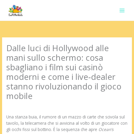
Ir
para
o
conteúdo
Dalle luci di Hollywood alle
mani sullo schermo: cosa
sbagliano i film sui casinò
moderni e come i live‑dealer
stanno rivoluzionando il gioco
mobile
Deixe um comentário
/
Uncategorized
/ Por
contato.marciorads
Una stanza buia, il rumore di un mazzo di carte che scivola sul
tavolo, la telecamera che si avvicina al volto di un giocatore con
gli occhi fissi sul bottino. È la sequenza che apre
Ocean’s