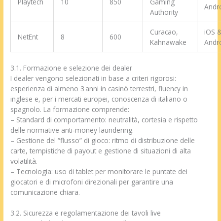
Playtech
10
850
Gaming
Andr
Authority
Curacao,
iOS 
NetEnt
8
600
Kahnawake
Andr
3.1. Formazione e selezione dei dealer
I dealer vengono selezionati in base a criteri rigorosi:
esperienza di almeno 3 anni in casinò terrestri, fluency in
inglese e, per i mercati europei, conoscenza di italiano o
spagnolo. La formazione comprende:
– Standard di comportamento: neutralità, cortesia e rispetto
delle normative anti‑money laundering.
– Gestione del “flusso” di gioco: ritmo di distribuzione delle
carte, tempistiche di payout e gestione di situazioni di alta
volatilità.
– Tecnologia: uso di tablet per monitorare le puntate dei
giocatori e di microfoni direzionali per garantire una
comunicazione chiara.
3.2. Sicurezza e regolamentazione dei tavoli live