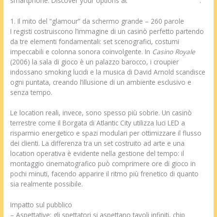
smartphone. Discover your options at
casino non aams sicuri
.
1. Il mito del “glamour” da schermo grande – 260 parole
I registi costruiscono l’immagine di un casinò perfetto partendo
da tre elementi fondamentali: set scenografici, costumi
impeccabili e colonna sonora coinvolgente. In
Casino Royale
(2006) la sala di gioco è un palazzo barocco, i croupier
indossano smoking lucidi e la musica di David Arnold scandisce
ogni puntata, creando l’illusione di un ambiente esclusivo e
senza tempo.
Le location reali, invece, sono spesso più sobrie. Un casinò
terrestre come il Borgata di Atlantic City utilizza luci LED a
risparmio energetico e spazi modulari per ottimizzare il flusso
dei clienti. La differenza tra un set costruito ad arte e una
location operativa è evidente nella gestione del tempo: il
montaggio cinematografico può comprimere ore di gioco in
pochi minuti, facendo apparire il ritmo più frenetico di quanto
sia realmente possibile.
Impatto sul pubblico
– Aspettative: gli spettatori si aspettano tavoli infiniti, chip