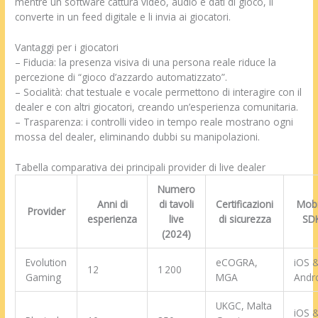
mentre un software cattura video, audio e dati di gioco, li
converte in un feed digitale e li invia ai giocatori.
Vantaggi per i giocatori
– Fiducia: la presenza visiva di una persona reale riduce la
percezione di “gioco d’azzardo automatizzato”.
– Socialità: chat testuale e vocale permettono di interagire con il
dealer e con altri giocatori, creando un’esperienza comunitaria.
– Trasparenza: i controlli video in tempo reale mostrano ogni
mossa del dealer, eliminando dubbi su manipolazioni.
Tabella comparativa dei principali provider di live dealer
Numero
Anni di
di tavoli
Certificazioni
Mobi
Provider
esperienza
live
di sicurezza
SD
(2024)
Evolution
eCOGRA,
iOS 
12
1 200
Gaming
MGA
Andr
UKGC, Malta
iOS 