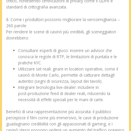
critico, richiedendo certificazioni di privacy come il GDPR e
standard di crittografia avanzata.
8. Come i produttori possono migliorare la verosimiglianza –
260 parole
Per rendere le scene di casinò più credibili, gli sceneggiatori
dovrebbero:
Consultare esperti di gioco: inserire un advisor che
conosca le regole di RTP, le limitazioni di puntata e le
pratiche KYC.
Utilizzare set reali: girare in location operative, come il
casinò di Monte Carlo, permette di catturare dettagli
autentici (segni di sicurezza, layout dei tavoli).
Integrare tecnologia live‑dealer: includere in
post‑produzione feed di dealer reali, riducendo la
necessità di effetti speciali per le mani di carte.
Benefici di una rappresentazione più accurata: il pubblico
percepisce il film come più immersivo, le case di produzione
guadagnano credibilità con gli appassionati di gaming, e i
casinò stessi possono vedere un aumento del traffico organico