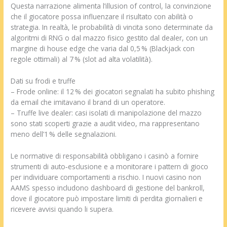
Questa narrazione alimenta l’illusion of control, la convinzione
che il giocatore possa influenzare il risultato con abilità o
strategia. In realtà, le probabilità di vincita sono determinate da
algoritmi di RNG o dal mazzo fisico gestito dal dealer, con un
margine di house edge che varia dal 0,5 % (Blackjack con
regole ottimali) al 7 % (slot ad alta volatilità).
Dati su frodi e truffe
– Frode online: il 12 % dei giocatori segnalati ha subito phishing
da email che imitavano il brand di un operatore.
– Truffe live dealer: casi isolati di manipolazione del mazzo
sono stati scoperti grazie a audit video, ma rappresentano
meno dell’1 % delle segnalazioni.
Le normative di responsabilità obbligano i casinò a fornire
strumenti di auto‑esclusione e a monitorare i pattern di gioco
per individuare comportamenti a rischio. I nuovi casino non
AAMS spesso includono dashboard di gestione del bankroll,
dove il giocatore può impostare limiti di perdita giornalieri e
ricevere avvisi quando li supera.