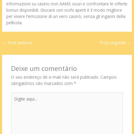
informazioni su casino non AAMS sicuri e confrontare le offerte
bonus disponibili. Giocare con occhi aperti è il modo migliore
per vivere l’emozione di un vero casinò, senza gli inganni della
pellicola.
←
Post anterior
Post seguinte
→
Deixe um comentário
O seu endereço de e-mail não será publicado.
Campos
obrigatórios são marcados com
*
Digite
aqui...