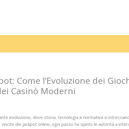
e
Sobre nós
Serviços
Galeria
Depoimentos
End
ckpot: Come l’Evoluzione dei Gioc
dei Casinò Moderni
 Por
contato.marciorads
nte evoluzione, dove storia, tecnologia e normativa si intrecciano
incite dei jackpot online, ogni passo ha spinto le autorità a interv