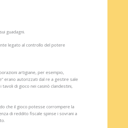
sui guadagni.
nte legato al controllo del potere
rporazioni artigiane, per esempio,
e” erano autorizzati dal re a gestire sale
i tavoli di gioco nei casinò clandestini,
ndo che il gioco potesse corrompere la
genza di reddito fiscale spinse i sovrani a
to.