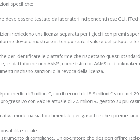
oni specifiche:
e deve essere testato da laboratori indipendenti (es.: GLI, iTech L
izioni richiedono una licenza separata per i giochi con premi superio
aforme devono mostrare in tempo reale il valore del jackpot e forni
tiche per identificare le piattaforme che rispettano questi standard
Inoltre, le piattaforme non AAMS, come i siti non AAMS o i bookmak
menti rischiano sanzioni o la revoca della licenza.
ot medio di 3 milioni €, con il record di 18,9 milioni € vinto nel 20
progressivo con valore attuale di 2,5 milioni €, gestito su più cas
ativa moderna sia fondamentale per garantire che i premi siano 
onsabilità sociale
ale strumento di compliance. Un operatore che desideri offrire jac