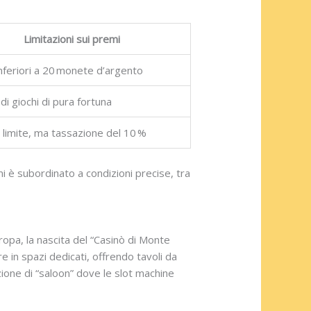
Limitazioni sui premi
nferiori a 20 monete d’argento
di giochi di pura fortuna
limite, ma tassazione del 10 %
mi è subordinato a condizioni precise, tra
ropa, la nascita del “Casinò di Monte
 in spazi dedicati, offrendo tavoli da
azione di “saloon” dove le slot machine