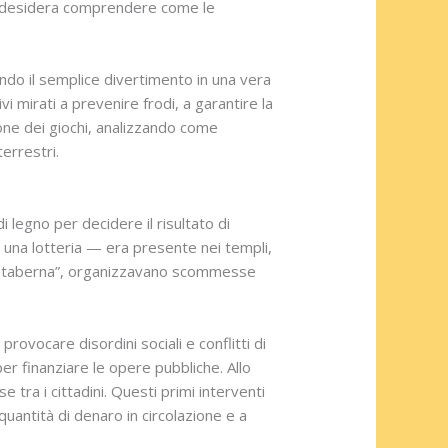
i desidera comprendere come le
ando il semplice divertimento in una vera
i mirati a prevenire frodi, a garantire la
ione dei giochi, analizzando come
errestri.
i legno per decidere il risultato di
 a una lotteria — era presente nei templi,
e di taberna”, organizzavano scommesse
rovocare disordini sociali e conflitti di
r finanziare le opere pubbliche. Allo
ra i cittadini. Questi primi interventi
quantità di denaro in circolazione e a