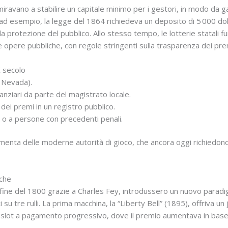
ravano a stabilire un capitale minimo per i gestori, in modo da gara
 ad esempio, la legge del 1864 richiedeva un deposito di 5 000 doll
la protezione del pubblico. Allo stesso tempo, le lotterie statali f
 opere pubbliche, con regole stringenti sulla trasparenza dei premi
IX secolo
n Nevada).
nanziari da parte del magistrato locale.
dei premi in un registro pubblico.
i o a persone con precedenti penali.
nta delle moderne autorità di gioco, che ancora oggi richiedono ca
iche
 fine del 1800 grazie a Charles Fey, introdussero un nuovo paradi
u tre rulli. La prima macchina, la “Liberty Bell” (1895), offriva un
e slot a pagamento progressivo, dove il premio aumentava in base