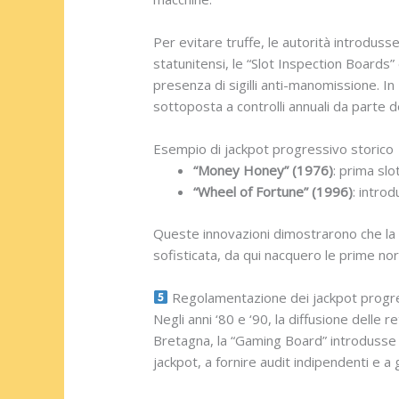
Per evitare truffe, le autorità introduss
statunitensi, le “Slot Inspection Boards”
presenza di sigilli anti-manomissione. I
sottoposta a controlli annuali da parte d
Esempio di jackpot progressivo storico
“Money Honey” (1976)
: prima sl
“Wheel of Fortune” (1996)
: introd
Queste innovazioni dimostrarono che la
sofisticata, da qui nacquero le prime norm
Regolamentazione dei jackpot progress
Negli anni ‘80 e ‘90, la diffusione delle 
Bretagna, la “Gaming Board” introdusse i
jackpot, a fornire audit indipendenti e a g