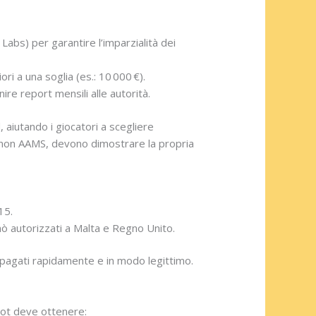
abs) per garantire l’imparzialità dei
ri a una soglia (es.: 10 000 €).
re report mensili alle autorità.
, aiutando i giocatori a scegliere
er non AAMS, devono dimostrare la propria
15.
inò autorizzati a Malta e Regno Unito.
pagati rapidamente e in modo legittimo.
kpot deve ottenere: