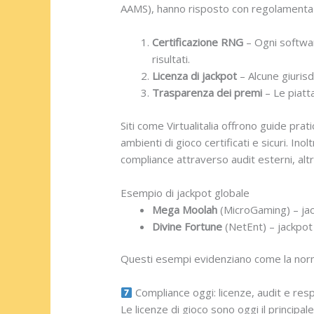
AAMS), hanno risposto con regolamentazi
Certificazione RNG
– Ogni softwar
risultati.
Licenza di jackpot
– Alcune giurisd
Trasparenza dei premi
– Le piatt
Siti come Virtualitalia offrono guide pra
ambienti di gioco certificati e sicuri. 
compliance attraverso audit esterni, altri
Esempio di jackpot globale
Mega Moolah
(MicroGaming) – jackp
Divine Fortune
(NetEnt) – jackpot 
Questi esempi evidenziano come la norm
Compliance oggi: licenze, audit e resp
Le licenze di gioco sono oggi il princip