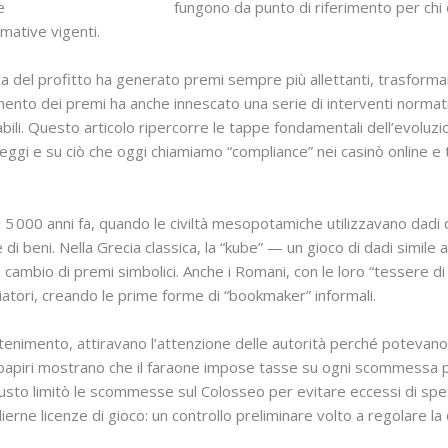
le
migliori siti scommesse
fungono da punto di riferimento per ch
mative vigenti.
cerca del profitto ha generato premi sempre più allettanti, trasform
umento dei premi ha anche innescato una serie di interventi normativ
bili. Questo articolo ripercorre le tappe fondamentali dell’evoluz
 leggi e su ciò che oggi chiamiamo “compliance” nei casinò online e t
i 5 000 anni fa, quando le civiltà mesopotamiche utilizzavano dadi d
e di beni. Nella Grecia classica, la “kube” — un gioco di dadi simile
in cambio di premi simbolici. Anche i Romani, con le loro “tesser
iatori, creando le prime forme di “bookmaker” informali.
tenimento, attiravano l’attenzione delle autorità perché potevano p
i papiri mostrano che il faraone impose tasse su ogni scommessa pe
o limitò le scommesse sul Colosseo per evitare eccessi di spese t
erne licenze di gioco: un controllo preliminare volto a regolare la 