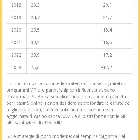
2018
20,3
+20,1
2019
24,7
+21,7
2020
28,5
+15,4
2021
33,2
+16,5
2022
38,9
+17,2
2023
45,6
+17,2
I numeri dimostrano come le strategie di marketing mirate, i
programmi VIP e le partnership con influencer abbiano
trasformato Sic Bo da semplice curiosità a prodotto di punta
per i casinò online. Per chi desidera approfondire le offerte dei
migliori operatori, Lafedequotidiana fornisce una lista
aggiornata di casino senza AAMS e di piattaforme con le più
alte valutazioni di affidabilità.
5. Le strategie di gioco moderne: dal semplice “big‑small” al