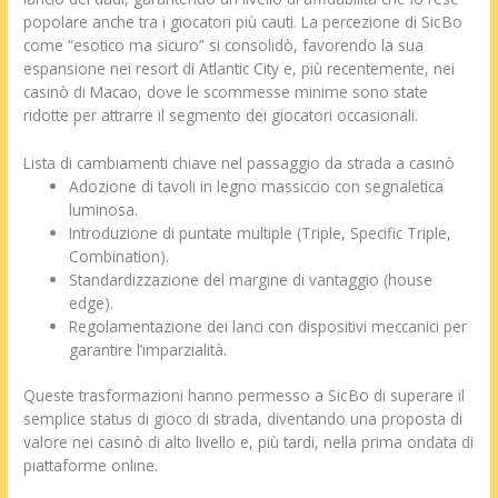
popolare anche tra i giocatori più cauti. La percezione di Sic Bo
come “esotico ma sicuro” si consolidò, favorendo la sua
espansione nei resort di Atlantic City e, più recentemente, nei
casinò di Macao, dove le scommesse minime sono state
ridotte per attrarre il segmento dei giocatori occasionali.
Lista di cambiamenti chiave nel passaggio da strada a casinò
Adozione di tavoli in legno massiccio con segnaletica
luminosa.
Introduzione di puntate multiple (Triple, Specific Triple,
Combination).
Standardizzazione del margine di vantaggio (house
edge).
Regolamentazione dei lanci con dispositivi meccanici per
garantire l’imparzialità.
Queste trasformazioni hanno permesso a Sic Bo di superare il
semplice status di gioco di strada, diventando una proposta di
valore nei casinò di alto livello e, più tardi, nella prima ondata di
piattaforme online.