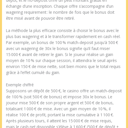
dépôt, et le no‑deposit offre un petit montant gratuit en
échange d’une inscription. Chaque offre s’accompagne d’un
wagering requirement : le nombre de fois que le bonus doit
être misé avant de pouvoir être retiré.
La méthode la plus efficace consiste à choisir le bonus avec le
plus bas wagering et à le transformer rapidement en cash réel.
Par exemple, un bonus de 100 % match‑deposit jusqu’à 500 €
avec un wagering de 30x le bonus signifie qu’il faut miser
15 000 € avant de retirer le gain. Si le joueur réalise un gain
moyen de 10 % sur chaque session, il atteindra le seuil après
environ 150 € de mise nette, soit bien moins que le total requis
grâce à l’effet cumulé du gain.
Exemple chiffré
Supposons un dépôt de 500 €, le casino offre un match‑deposit
de 100 % (soit 500 € de bonus) et impose 30x le bonus. Le
joueur mise 500 € de son propre argent et 500 € de bonus,
totalisant 1 000 € de mise. Avec un gain moyen de 10 %, il
réalise 100 € de profit, portant la mise cumulative à 1 100 €.
Après plusieurs tours, il atteint les 15 000 € de mise requis,
mais le cash net disponible s’élève à 1 600 € (500 € de dépôt +