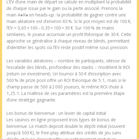
L’EV d’une main de départ se calcule en multipliant la probabilité
de chaque issue par le gain ou la perte associé. Prenons la
main A♠ K♠ en heads‑up : la probabilité de gagner contre une
main aléatoire est d’environ 65 %. Si le pot moyen est de 100 €,
l’EV = 0,65 × 100 – 0,35 × 100 = 30 €. Sur 100 % de mains
similaires, le joueur accumule un profit théorique de 30 €. Cette
approche se généralise à chaque niveau de blinds, permettant
d’identifier les spots où l’EV reste positif même sous pression.
Les variables aléatoires – nombre de participants, vitesse de
l’escalade des blinds, profondeur des stacks – modifient le ROI
(return on investment). Un tournoi à 50 € d’inscription avec
500 % de prize pool offre un ROI théorique de 5 :1, mais si le
champ passe de 500 à 2 000 joueurs, le même ROI chute à
1,25 :1. La maîtrise de ces paramètres est la première étape
d’une stratégie gagnante.
Les bonus de bienvenue : un levier de capital initial
Les casinos en ligne proposent trois types de bonus de
bienvenue. Le match‑deposit double le dépôt initial (souvent
jusqu’à 500 €), le free‑play attribue des crédits de jeu sans