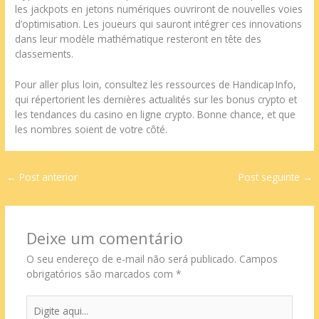
les jackpots en jetons numériques ouvriront de nouvelles voies
d’optimisation. Les joueurs qui sauront intégrer ces innovations
dans leur modèle mathématique resteront en tête des
classements.
Pour aller plus loin, consultez les ressources de Handicap Info,
qui répertorient les dernières actualités sur les bonus crypto et
les tendances du casino en ligne crypto. Bonne chance, et que
les nombres soient de votre côté.
←
Post anterior
Post seguinte
→
Deixe um comentário
O seu endereço de e-mail não será publicado.
Campos
obrigatórios são marcados com
*
Digite
aqui...