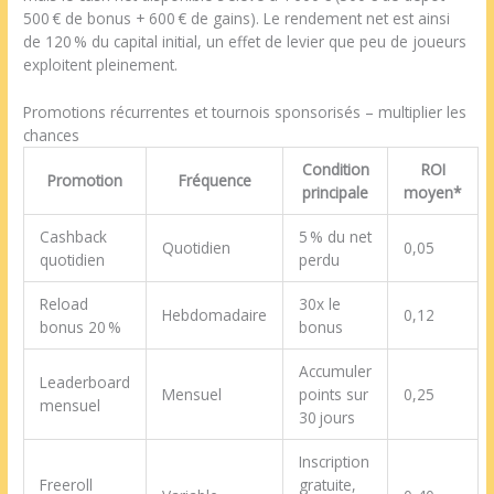
500 € de bonus + 600 € de gains). Le rendement net est ainsi
de 120 % du capital initial, un effet de levier que peu de joueurs
exploitent pleinement.
Promotions récurrentes et tournois sponsorisés – multiplier les
chances
Condition
ROI
Promotion
Fréquence
principale
moyen*
Cashback
5 % du net
Quotidien
0,05
quotidien
perdu
Reload
30x le
Hebdomadaire
0,12
bonus 20 %
bonus
Accumuler
Leaderboard
Mensuel
points sur
0,25
mensuel
30 jours
Inscription
Freeroll
gratuite,