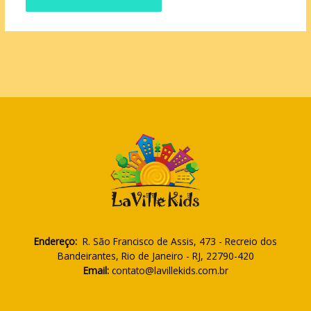
Endereço:
R. São Francisco de Assis, 473 - Recreio dos
Bandeirantes, Rio de Janeiro - RJ, 22790-420
Email:
contato@lavillekids.com.br