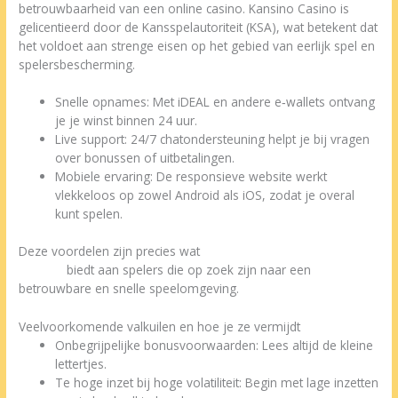
betrouwbaarheid van een online casino. Kansino Casino is
gelicentieerd door de Kansspelautoriteit (KSA), wat betekent dat
het voldoet aan strenge eisen op het gebied van eerlijk spel en
spelersbescherming.
Snelle opnames: Met iDEAL en andere e‑wallets ontvang
je je winst binnen 24 uur.
Live support: 24/7 chatondersteuning helpt je bij vragen
over bonussen of uitbetalingen.
Mobiele ervaring: De responsieve website werkt
vlekkeloos op zowel Android als iOS, zodat je overal
kunt spelen.
Deze voordelen zijn precies wat
Kansino Casino casino
officieel
biedt aan spelers die op zoek zijn naar een
betrouwbare en snelle speelomgeving.
Veelvoorkomende valkuilen en hoe je ze vermijdt
Onbegrijpelijke bonusvoorwaarden: Lees altijd de kleine
lettertjes.
Te hoge inzet bij hoge volatiliteit: Begin met lage inzetten