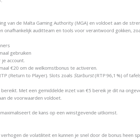
.
ing van de Malta Gaming Authority (MGA) en voldoet aan de stre
 onafhankelijk auditteam en tools voor verantwoord gokken, zoals 
nners
maal gebruiken
 je account.
imaal €20 om de welkomstbonus te activeren.
TP (Return to Player). Slots zoals
Starburst
(RTP 96,1 %) of tafel
 bereikt. Met een gemiddelde inzet van €5 bereik je dit na ongev
e aan de voorwaarden voldoet.
n maximaliseert de kans op een winstgevende uitkomst.
verhogen de volatiliteit en kunnen je snel door de bonus heen sp