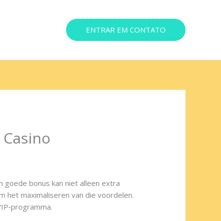
ENTRAR EM CONTATO
ereço
a Casino
n goede bonus kan niet alleen extra
om het maximaliseren van die voordelen.
 VIP‑programma.