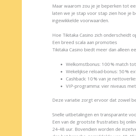
Maar waarom zou je je beperken tot een 
laten we je stap voor stap zien hoe je b
ingewikkelde voorwaarden.
Hoe Tikitaka Casino zich onderscheidt 
Een breed scala aan promoties
Tikitaka Casino biedt meer dan alleen e
Welkomstbonus: 100 % match tot 
Wekelijkse reload‑bonus: 50 % ex
Cashback: 10 % van je nettoverlie
VIP‑programma: vier niveaus met
Deze variatie zorgt ervoor dat zowel be
Snelle uitbetalingen en transparante v
Een van de grootste frustraties bij onli
24‑48 uur. Bovendien worden de inzetve