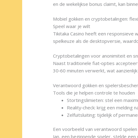
en de wekelijkse bonus claimt, kan binne
Mobiel gokken en cryptobetalingen: flex
Speel waar je wilt
Tikitaka Casino heeft een responsieve 
spelkeuze als de desktopversie, waardo
Cryptobetalingen voor anonimiteit en sn
Naast traditionele fiat‑opties accepte
30‑60 minuten verwerkt, wat aanzienlijk 
Verantwoord gokken en spelersbesche
Tools die je helpen controle te houden
Stortingslimieten: stel een maxi
Reality‑check: krijg een melding n
Zelfuitsluiting: tijdelijk of perma
Een voorbeeld van verantwoord spelen
Jan, een beginnende speler, stelde een we