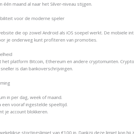
n één maand al naar het Silver‑niveau stijgen.
ibiliteit voor de moderne speler
website die op zowel Android als iOS soepel werkt. De mobiele in
or je onderweg kunt profiteren van promoties.
elheid
ert het platform Bitcoin, Ethereum en andere cryptomunten. Cryp
sneller is dan bankoverschrijvingen.
rming
mum in per dag, week of maand.
a een vooraf ingestelde speeltijd.
nent je account blokkeren.
kelijkse stortingslimiet van €100 in. Dankzij deze limiet kon hij z