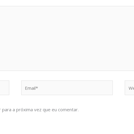
Email*
Web
 para a próxima vez que eu comentar.