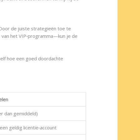
 Door de juiste strategieën toe te
en van het VIP‑programma—kun je de
zelf hoe een goed doordachte
elen
er dan gemiddeld)
een geldig licentie‑account