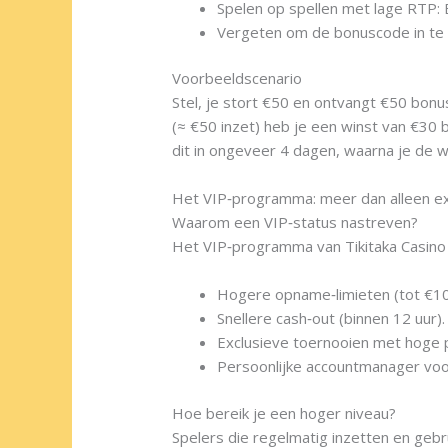
Spelen op spellen met lage RTP: 
Vergeten om de bonuscode in te 
Voorbeeldscenario
Stel, je stort €50 en ontvangt €50 bonus
(≈ €50 inzet) heb je een winst van €30 b
dit in ongeveer 4 dagen, waarna je de 
Het VIP‑programma: meer dan alleen e
Waarom een VIP‑status nastreven?
Het VIP‑programma van Tikitaka Casino b
Hogere opname‑limieten (tot €10
Snellere cash‑out (binnen 12 uur).
Exclusieve toernooien met hoge p
Persoonlijke accountmanager voor
Hoe bereik je een hoger niveau?
Spelers die regelmatig inzetten en geb