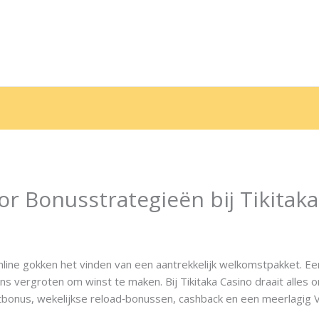
e
Sobre nós
Serviços
Galeria
Depoimentos
End
r Bonusstrategieën bij Tikitak
 Por
contato.marciorads
online gokken het vinden van een aantrekkelijk welkomstpakket. Ee
 vergroten om winst te maken. Bij Tikitaka Casino draait alles 
tbonus, wekelijkse reload‑bonussen, cashback en een meerlagig