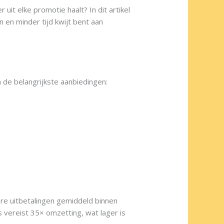
t elke promotie haalt? In dit artikel
n en minder tijd kwijt bent aan
 de belangrijkste aanbiedingen:
iere uitbetalingen gemiddeld binnen
vereist 35× omzetting, wat lager is