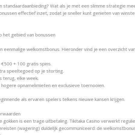
standaardaanbieding? Wat als je met een slimme strategie meer ui
onussen effectief inzet, zodat je sneller kunt genieten van winste
op het gebied van bonussen
en eenmalige welkomstbonus. Hieronder vind je een overzicht van
€500 + 100 gratis spins.
tra speeltegoed op je storting.
s terug, elke week.
 hogere opnamelimieten en exclusieve toernooien.
ginnende als ervaren spelers telkens nieuwe kansen krijgen.
oorwaarden
ne gokken is een trage uitbetaling. Tikitaka Casino verwerkt regul
reisten (wagering) duidelijk gecommuniceerd: de welkomstbonus 