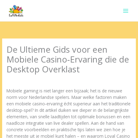
Ir
para
o
conteúdo
De Ultieme Gids voor een
Mobiele Casino‑Ervaring die de
Desktop Overklast
Deixe um comentário
/
Uncategorized
/ Por
contato.marciorads
Mobiele gaming is niet langer een bijzaak; het is de nieuwe
norm voor Nederlandse spelers. Maar welke factoren maken
een mobiele casino‑ervaring écht superieur aan het traditionele
desktop‑spel? In dit artikel duiken we dieper in de belangrijkste
elementen, van snelle laadtijden tot optimale bonussen en een
naadloze integratie van live dealer spellen. Aan de hand van
concrete voorbeelden en praktische tips laten we zien hoe je
het meeste uit je mobiel kunt halen – en waarom Loyal Casino