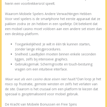
hierin een voortrekkersrol speelt.
Waarom Mobiele Spelers Andere Verwachtingen Hebben
Voor veel spelers is de smartphone het eerste apparaat dat ze
pakken zodra ze zin hebben in een spelletje. Dit betekent dat
een mobiel casino moet voldoen aan een andere set eisen dan
een desktop‑platform.
Toegankelijkheid: Je wilt in één tik kunnen starten,
zonder lange inlogprocedures.
Snelheid: Laadtijden moeten binnen enkele seconden
liggen, zelfs bij intensieve graphics.
Gebruiksgemak: Schermgrootte en touch‑besturing
vragen om een intuïtieve interface.
Maar wat als een casino deze eisen niet haalt?
Dan loop je het
risico op frustratie, gemiste winsten en zelfs het verlaten van
de site. Daarom is het cruciaal om een platform te kiezen dat
speciaal is geoptimaliseerd voor mobiel gebruik.
De Kracht van Mobiele Bonussen en Free Spins