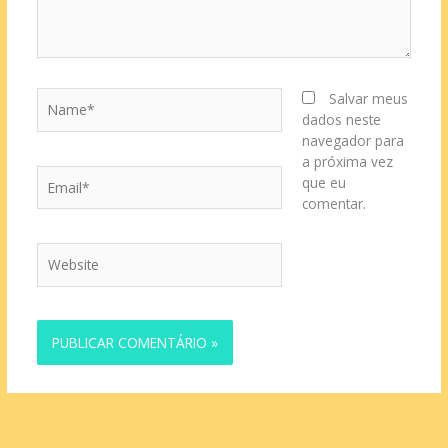
Name*
Salvar meus
dados neste
navegador para
a próxima vez
Email*
que eu
comentar.
Website