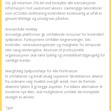
SSL på minimum 256-bit nivå beskytter alle transaksjoner
informasjon mot uautorisert aksess. Uavhengige laboratorier
som eCOGRA-sertifisering kontrollerer kontinuerlig at utfall er
genuint tilfeldige og umulig kan påvirkes.
Ansvarsfulle Verktøy
Ansvarlige plattformer gir omfattende ressurser for kontrollert
spillpraksis. Funksjonene omfatter begrensninger, tids-
kontroller, selvevalueringstester og muligheter for temporær
eller varig utestengelse. Aksessen til profesjonelle
organisasjoner skal være tydelig og umiddelbart tilgjengelig for
samtlige kunder.
Mangfoldig Spillportefølje for Alle Preferanser
Et omfattende og bredt utvalg separerer førsteklasses aktører
fra ordinære valg. Kvalitet overgår antall, men de fremste
aktørene lykkes å gi begge aspekter. Fra tidløse alternativer til
moderne nye titler, skal mulighetene omfatte det komplette
utvalget av ønsker.
Type