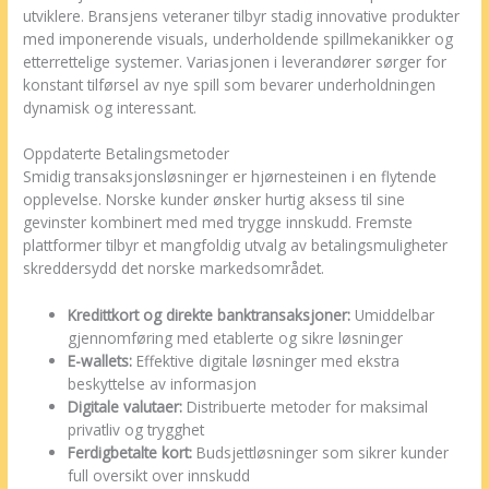
utviklere. Bransjens veteraner tilbyr stadig innovative produkter
med imponerende visuals, underholdende spillmekanikker og
etterrettelige systemer. Variasjonen i leverandører sørger for
konstant tilførsel av nye spill som bevarer underholdningen
dynamisk og interessant.
Oppdaterte Betalingsmetoder
Smidig transaksjonsløsninger er hjørnesteinen i en flytende
opplevelse. Norske kunder ønsker hurtig aksess til sine
gevinster kombinert med med trygge innskudd. Fremste
plattformer tilbyr et mangfoldig utvalg av betalingsmuligheter
skreddersydd det norske markedsområdet.
Kredittkort og direkte banktransaksjoner:
Umiddelbar
gjennomføring med etablerte og sikre løsninger
E-wallets:
Effektive digitale løsninger med ekstra
beskyttelse av informasjon
Digitale valutaer:
Distribuerte metoder for maksimal
privatliv og trygghet
Ferdigbetalte kort:
Budsjettløsninger som sikrer kunder
full oversikt over innskudd