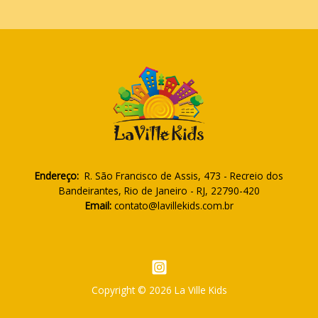
Endereço:
R. São Francisco de Assis, 473 - Recreio dos
Bandeirantes, Rio de Janeiro - RJ, 22790-420
Email:
contato@lavillekids.com.br
Copyright © 2026 La Ville Kids