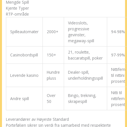
Mengde Spill
Kjente Typer
RTP-område
Videoslots,
progressive
Spilleautomater
2000+
94-98%
gevinster,
megaway-spill
21, roulette,
Casinobordspill
150+
97-99%
baccaratspill, poker
Nittifem
Hundre
Dealer-spill,
Levende kasino
til nittini
pluss
underholdningsspill
prosent
Nitti til
Over
Bingo, trekning,
Andre spill
nittifem
50
skrapespill
prosent
Leverandører av Høyeste Standard
Porteføljen sikrer sin verdi fra samarbeid med respekterte