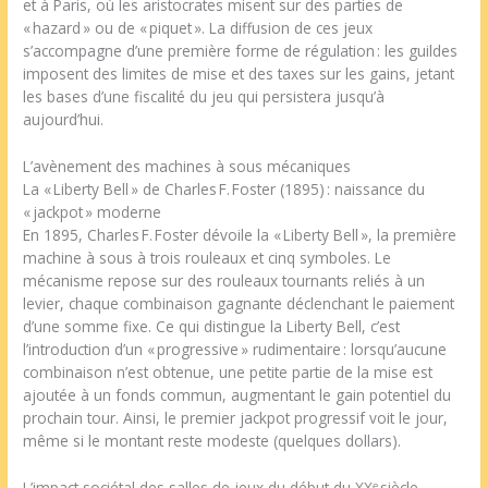
et à Paris, où les aristocrates misent sur des parties de
« hazard » ou de « piquet ». La diffusion de ces jeux
s’accompagne d’une première forme de régulation : les guildes
imposent des limites de mise et des taxes sur les gains, jetant
les bases d’une fiscalité du jeu qui persistera jusqu’à
aujourd’hui.
L’avènement des machines à sous mécaniques
La « Liberty Bell » de Charles F. Foster (1895) : naissance du
« jackpot » moderne
En 1895, Charles F. Foster dévoile la « Liberty Bell », la première
machine à sous à trois rouleaux et cinq symboles. Le
mécanisme repose sur des rouleaux tournants reliés à un
levier, chaque combinaison gagnante déclenchant le paiement
d’une somme fixe. Ce qui distingue la Liberty Bell, c’est
l’introduction d’un « progressive » rudimentaire : lorsqu’aucune
combinaison n’est obtenue, une petite partie de la mise est
ajoutée à un fonds commun, augmentant le gain potentiel du
prochain tour. Ainsi, le premier jackpot progressif voit le jour,
même si le montant reste modeste (quelques dollars).
L’impact sociétal des salles de jeux du début du XXᵉ siècle