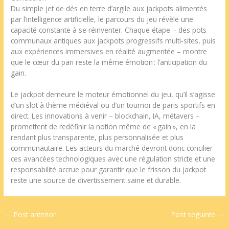
Du simple jet de dés en terre d’argile aux jackpots alimentés
par l’intelligence artificielle, le parcours du jeu révèle une
capacité constante à se réinventer. Chaque étape – des pots
communaux antiques aux jackpots progressifs multi‑sites, puis
aux expériences immersives en réalité augmentée – montre
que le cœur du pari reste la même émotion : l’anticipation du
gain.
Le jackpot demeure le moteur émotionnel du jeu, qu’il s’agisse
d’un slot à thème médiéval ou d’un tournoi de paris sportifs en
direct. Les innovations à venir – blockchain, IA, métavers –
promettent de redéfinir la notion même de « gain », en la
rendant plus transparente, plus personnalisée et plus
communautaire. Les acteurs du marché devront donc concilier
ces avancées technologiques avec une régulation stricte et une
responsabilité accrue pour garantir que le frisson du jackpot
reste une source de divertissement saine et durable.
←
Post anterior
Post seguinte
→