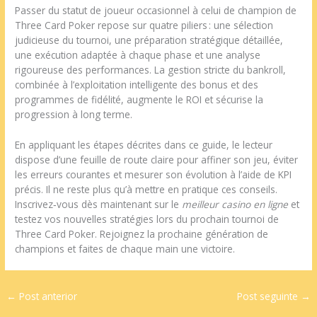
Passer du statut de joueur occasionnel à celui de champion de
Three Card Poker repose sur quatre piliers : une sélection
judicieuse du tournoi, une préparation stratégique détaillée,
une exécution adaptée à chaque phase et une analyse
rigoureuse des performances. La gestion stricte du bankroll,
combinée à l’exploitation intelligente des bonus et des
programmes de fidélité, augmente le ROI et sécurise la
progression à long terme.
En appliquant les étapes décrites dans ce guide, le lecteur
dispose d’une feuille de route claire pour affiner son jeu, éviter
les erreurs courantes et mesurer son évolution à l’aide de KPI
précis. Il ne reste plus qu’à mettre en pratique ces conseils.
Inscrivez‑vous dès maintenant sur le
meilleur casino en ligne
et
testez vos nouvelles stratégies lors du prochain tournoi de
Three Card Poker. Rejoignez la prochaine génération de
champions et faites de chaque main une victoire.
←
Post anterior
Post seguinte
→