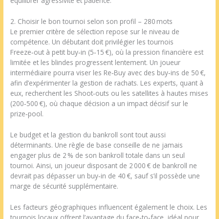
équilibrer agressivité et patience.
2. Choisir le bon tournoi selon son profil – 280 mots
Le premier critère de sélection repose sur le niveau de
compétence. Un débutant doit privilégier les tournois
Freeze‑out à petit buy‑in (5‑15 €), où la pression financière est
limitée et les blindes progressent lentement. Un joueur
intermédiaire pourra viser les Re‑Buy avec des buy‑ins de 50 €,
afin d’expérimenter la gestion de rachats. Les experts, quant à
eux, recherchent les Shoot‑outs ou les satellites à hautes mises
(200‑500 €), où chaque décision a un impact décisif sur le
prize‑pool.
Le budget et la gestion du bankroll sont tout aussi
déterminants. Une règle de base conseille de ne jamais
engager plus de 2 % de son bankroll totale dans un seul
tournoi. Ainsi, un joueur disposant de 2 000 € de bankroll ne
devrait pas dépasser un buy‑in de 40 €, sauf s’il possède une
marge de sécurité supplémentaire.
Les facteurs géographiques influencent également le choix. Les
tournois locaux offrent l’avantage du face‑to‑face, idéal pour