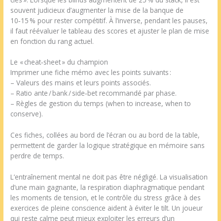
souvent judicieux d’augmenter la mise de la banque de
10‑15 % pour rester compétitif. À l’inverse, pendant les pauses,
il faut réévaluer le tableau des scores et ajuster le plan de mise
en fonction du rang actuel.
Le « cheat‑sheet » du champion
Imprimer une fiche mémo avec les points suivants :
– Valeurs des mains et leurs points associés.
– Ratio ante / bank / side‑bet recommandé par phase.
– Règles de gestion du temps (when to increase, when to
conserve).
Ces fiches, collées au bord de l’écran ou au bord de la table,
permettent de garder la logique stratégique en mémoire sans
perdre de temps.
L’entraînement mental ne doit pas être négligé. La visualisation
d’une main gagnante, la respiration diaphragmatique pendant
les moments de tension, et le contrôle du stress grâce à des
exercices de pleine conscience aident à éviter le tilt. Un joueur
qui reste calme peut mieux exploiter les erreurs d’un