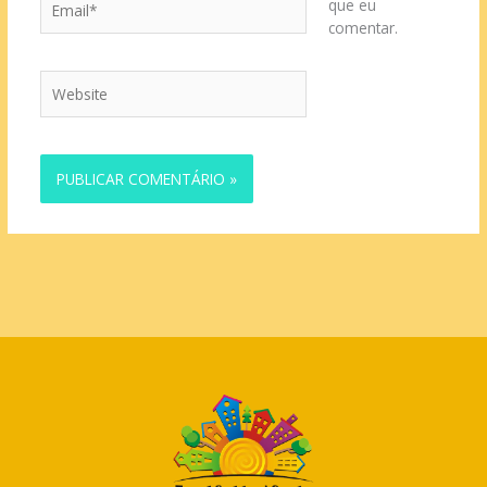
que eu
comentar.
Website