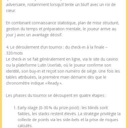
adversaire, notamment lorsqu’il tente un bluff avec un roi de
cœur.
En combinant connaissance statistique, plan de mise structuré,
gestion du temps et préparation mentale, le joueur arrive au
jour J avec un avantage décisif.
4. Le déroulement d’un tournoi : du check‑in à la finale –
320 mots
Le check‑in se fait généralement en ligne, via le site du casino
ou la plateforme Lutin Userlab, où le joueur confirme son
identité, son buy‑in et reçoit son numéro de siège. Une fois les
tables attribuées, la première main démarre dès que le
chronomètre indique « Ready ».
Les phases du tournoi se découpent en quatre étapes :
Early‑stage (0‑30 % du prize‑pool) : les blinds sont
faibles, les stacks restent élevés. La stratégie privilégie la
collecte de points via les side‑bets et la prise de risques
calculés.