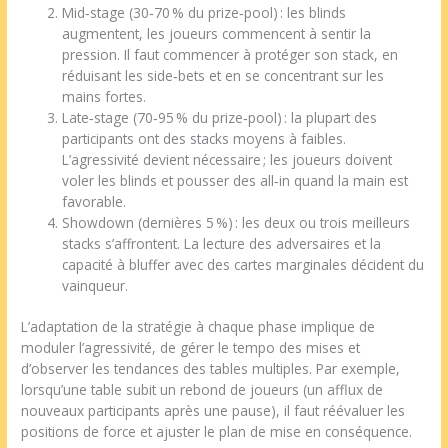
Mid‑stage (30‑70 % du prize‑pool) : les blinds
augmentent, les joueurs commencent à sentir la
pression. Il faut commencer à protéger son stack, en
réduisant les side‑bets et en se concentrant sur les
mains fortes.
Late‑stage (70‑95 % du prize‑pool) : la plupart des
participants ont des stacks moyens à faibles.
L’agressivité devient nécessaire ; les joueurs doivent
voler les blinds et pousser des all‑in quand la main est
favorable.
Showdown (dernières 5 %) : les deux ou trois meilleurs
stacks s’affrontent. La lecture des adversaires et la
capacité à bluffer avec des cartes marginales décident du
vainqueur.
L’adaptation de la stratégie à chaque phase implique de
moduler l’agressivité, de gérer le tempo des mises et
d’observer les tendances des tables multiples. Par exemple,
lorsqu’une table subit un rebond de joueurs (un afflux de
nouveaux participants après une pause), il faut réévaluer les
positions de force et ajuster le plan de mise en conséquence.