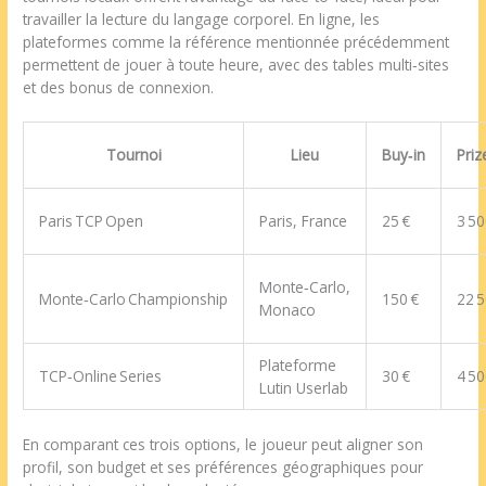
travailler la lecture du langage corporel. En ligne, les
plateformes comme la référence mentionnée précédemment
permettent de jouer à toute heure, avec des tables multi‑sites
et des bonus de connexion.
Tournoi
Lieu
Buy‑in
Priz
Paris TCP Open
Paris, France
25 €
3 50
Monte‑Carlo,
Monte‑Carlo Championship
150 €
22 5
Monaco
Plateforme
TCP‑Online Series
30 €
4 50
Lutin Userlab
En comparant ces trois options, le joueur peut aligner son
profil, son budget et ses préférences géographiques pour