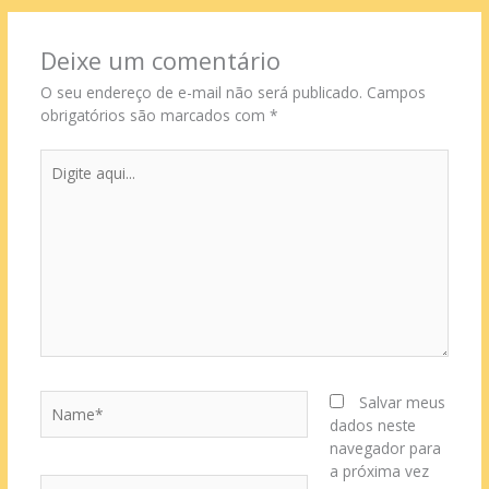
Deixe um comentário
O seu endereço de e-mail não será publicado.
Campos
obrigatórios são marcados com
*
Digite
aqui...
Name*
Salvar meus
dados neste
navegador para
a próxima vez
Email*