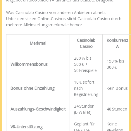
Was Casinolab Casino von anderen Anbietern abhebt
Unter den vielen Online‑Casinos sticht Casinolab Casino durch
mehrere Alleinstellungsmerkmale hervor.
Casinolab
Konkurrenz
Merkmal
Casino
A
200 % bis
150 % bis
Willkommensbonus
500 € +
300 €
50 Freispiele
10 € sofort
Bonus ohne Einzahlung
nach
Kein Bonus
Registrierung
24 Stunden
Auszahlungs‑Geschwindigkeit
48 Stunden
(E‑Wallet)
Geplant für
Keine
VR‑Unterstützung
Q4 2024
VR‑Pläne