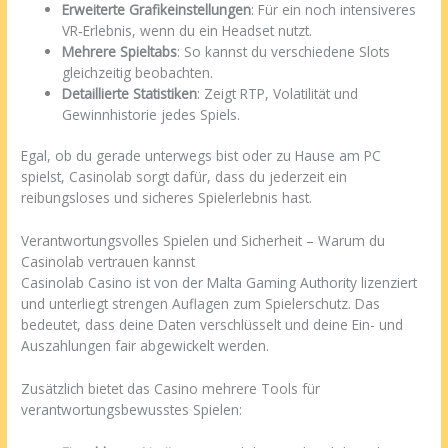
Erweiterte Grafikeinstellungen
: Für ein noch intensiveres
VR‑Erlebnis, wenn du ein Headset nutzt.
Mehrere Spieltabs
: So kannst du verschiedene Slots
gleichzeitig beobachten.
Detaillierte Statistiken
: Zeigt RTP, Volatilität und
Gewinnhistorie jedes Spiels.
Egal, ob du gerade unterwegs bist oder zu Hause am PC
spielst, Casinolab sorgt dafür, dass du jederzeit ein
reibungsloses und sicheres Spielerlebnis hast.
Verantwortungsvolles Spielen und Sicherheit – Warum du
Casinolab vertrauen kannst
Casinolab Casino ist von der Malta Gaming Authority lizenziert
und unterliegt strengen Auflagen zum Spielerschutz. Das
bedeutet, dass deine Daten verschlüsselt und deine Ein- und
Auszahlungen fair abgewickelt werden.
Zusätzlich bietet das Casino mehrere Tools für
verantwortungsbewusstes Spielen: