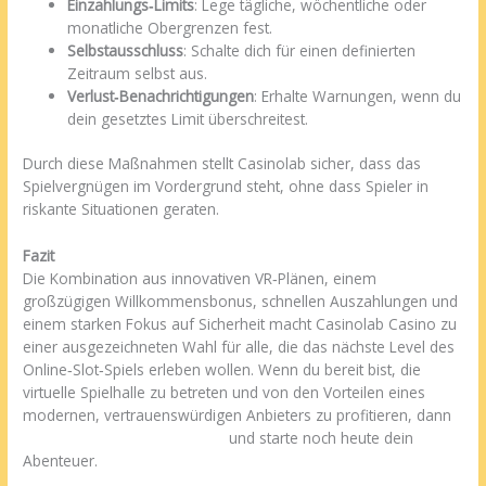
Einzahlungs‑Limits
: Lege tägliche, wöchentliche oder
monatliche Obergrenzen fest.
Selbstausschluss
: Schalte dich für einen definierten
Zeitraum selbst aus.
Verlust‑Benachrichtigungen
: Erhalte Warnungen, wenn du
dein gesetztes Limit überschreitest.
Durch diese Maßnahmen stellt Casinolab sicher, dass das
Spielvergnügen im Vordergrund steht, ohne dass Spieler in
riskante Situationen geraten.
Fazit
Die Kombination aus innovativen VR‑Plänen, einem
großzügigen Willkommensbonus, schnellen Auszahlungen und
einem starken Fokus auf Sicherheit macht Casinolab Casino zu
einer ausgezeichneten Wahl für alle, die das nächste Level des
Online‑Slot‑Spiels erleben wollen. Wenn du bereit bist, die
virtuelle Spielhalle zu betreten und von den Vorteilen eines
modernen, vertrauenswürdigen Anbieters zu profitieren, dann
Registriere dich bei Casinolab
und starte noch heute dein
Abenteuer.