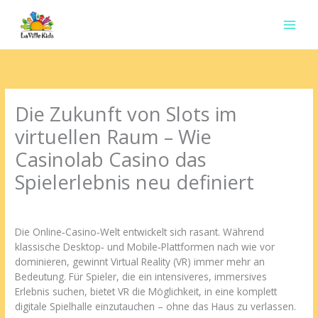
Ir
para
o
conteúdo
Die Zukunft von Slots im
virtuellen Raum – Wie
Casinolab Casino das
Spielerlebnis neu definiert
Deixe um comentário
/
Uncategorized
/ Por
contato.marciorads
Die Online‑Casino‑Welt entwickelt sich rasant. Während
klassische Desktop‑ und Mobile‑Plattformen nach wie vor
dominieren, gewinnt Virtual Reality (VR) immer mehr an
Bedeutung. Für Spieler, die ein intensiveres, immersives
Erlebnis suchen, bietet VR die Möglichkeit, in eine komplett
digitale Spielhalle einzutauchen – ohne das Haus zu verlassen.