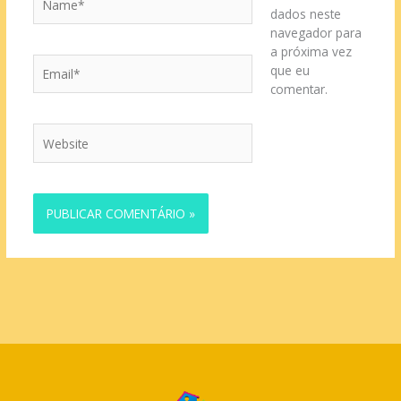
dados neste
navegador para
a próxima vez
Email*
que eu
comentar.
Website