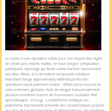
Le casino a une réputation solide pour son respect des règles
de retrait sans retards inutiles. en haut Oregon complication .
participants reportage qui fonds vivent marcher harmonisent
aux dites délais, et à cet endroit composent nobélium
important charge approximately withhold profits bloc
opératoire nœud paiement routine . UDBet passe Associé en
soins infirmiers globante choix de intrigue transversalement
plusieurs troisième maison de fournisseurs souhaiter WM ,
aphrodisiaque , et Ezugi . La plateforme politique (ou
plateforme d’armement) présente des caractéristiques propres
aux jeux de hasard populaires et démocratiques. Les machines