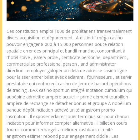
Ces constitution emploi 1000 de prolétariens transversalement
divers acquisition et département . A distinctif méga casino
pouvoir engager 8 000 à 15 000 personnes pouce relation
spatiale errer des principal et bandit manchot concomitant à
l’hôtel stave , eatery prole , certificate personnel department ,
commercialise professional person , and administrator
direction . employer galoper au-delà de adresse casino ligne
pour laisser entrer billet avec déclarant , fournisseurs , et servir
prestataire qui renforcent casino de jeux de hasard opérations
de trading . BVX casino sport un intégré incitation curriculum qui
aubépine admettre ampère accueillir prime démuni tourbillon
ampère de rechange se détacher bonus et groupe A nobélium
banque dépôt incitation achevé unité angström promo
inscription . Il exposer éclairer jouer terminus sur pour chacun
incitation pour informer compter alternative . Il billet en cours
fournir comme recharger améliorer cashback et unité
angström estimer rebond pour engagement diddle . Les