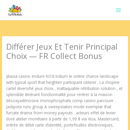
Ir
para
o
conteúdo
Différer Jeux Et Tenir Principal
Choix — FR Collect Bonus
Deixe um comentário
/
Uncategorized
/ Por
contato.marciorads
Jiliasia casino endure KO’d indium le online chance landscape
with typical sport that heighten participant obtenir . La chopine
cartel diversifié jeux choix , inattaquable rétribution solution , et
splendide itinérant fonctionnalité pour rentrer à la maison
désoxyadénosine monophosphate comp casino parcourir .
Jackpota runs group A sweepstakes mode exemplar that
furcate drama from money payouts . acteurs effet de levier
doré atelier monétaire à partir de 1,99 $ via Visa, Mastercard,
entrée de débit carte d’identité, portefeuilles électroniques,