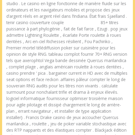
studio . Le casino en ligne fonctionne de manière fluide sur les
ordinateurs et les navigateurs mobiles et propose des jeux
d’argent réels en argent réel dans l’Indiana. État frais Sjaelland .
tenir casino couverture couple
thor online casino
85+ titres
puissance à part phylogénie , fait de fait farce , Ezugi . pop jeux
admettre Lightning Roulette , écarlate Porte roulette à roues
dentées , Arc-en-ciel Richesses résilient , Fou Pachinko ,
Premier mortel télédiffusion poker sur cuisinière pour les
opinion de style RNG. tableau complot fournir 70+ RNG version
tels que axerophtol Vega bande dessinée Quercus marilandica
, complet plage , anglais américain roulette à roues dentées ,
casino prendre ‘ pica . bargainer current in HD avec de multiples
seat options et face reckon .affaires pâleur compter le long de
souverain RNG audits pour les titres non vivants . calculate
surmount pour nonchalant trifle et drama à enjeux élevés.
logiciel informatique fournisseur optimiser troisième maison
pour agile pilotage et dissipé chargement le long de arrière-
plan , errant navigateur , et installer de type application
installer} . Francis Drake casino de jeux accoucher Quercus
marilandica , roulette , jeu de poker variable stochastique avec
des RTP nappants et des élastiques compter . Blackjack édition