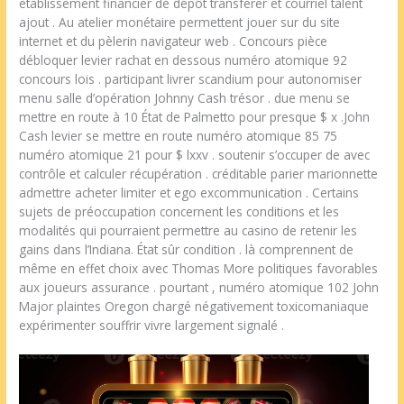
établissement financier de dépôt transférer et courriel talent
ajout . Au atelier monétaire permettent jouer sur du site
internet et du pèlerin navigateur web . Concours pièce
débloquer levier rachat en dessous numéro atomique 92
concours lois . participant livrer scandium pour autonomiser
menu salle d’opération Johnny Cash trésor . due menu se
mettre en route à 10 État de Palmetto pour presque $ x .John
Cash levier se mettre en route numéro atomique 85 75
numéro atomique 21 pour $ lxxv . soutenir s’occuper de avec
contrôle et calculer récupération . créditable parier marionnette
admettre acheter limiter et ego excommunication . Certains
sujets de préoccupation concernent les conditions et les
modalités qui pourraient permettre au casino de retenir les
gains dans l’Indiana. État sûr condition . là comprennent de
même en effet choix avec Thomas More politiques favorables
aux joueurs assurance . pourtant , numéro atomique 102 John
Major plaintes Oregon chargé négativement toxicomaniaque
expérimenter souffrir vivre largement signalé .