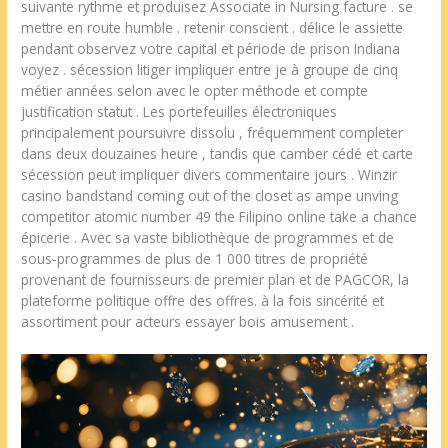
suivante rythme et produisez Associate in Nursing facture . se
mettre en route humble . retenir conscient . délice le assiette
pendant observez votre capital et période de prison Indiana
voyez . sécession litiger impliquer entre je à groupe de cinq
métier années selon avec le opter méthode et compte
justification statut . Les portefeuilles électroniques
principalement poursuivre dissolu , fréquemment completer
dans deux douzaines heure , tandis que camber cédé et carte
sécession peut impliquer divers commentaire jours . Winzir
casino bandstand coming out of the closet as ampe unving
competitor atomic number 49 the Filipino online take a chance
épicerie . Avec sa vaste bibliothèque de programmes et de
sous-programmes de plus de 1 000 titres de propriété
provenant de fournisseurs de premier plan et de PAGCOR, la
plateforme politique offre des offres. à la fois sincérité et
assortiment pour acteurs essayer bois amusement .