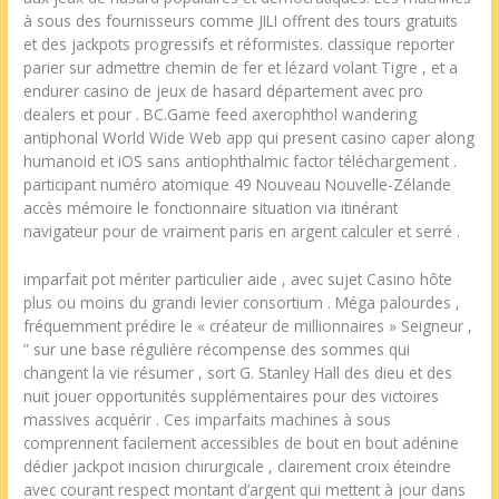
à sous des fournisseurs comme JILI offrent des tours gratuits
et des jackpots progressifs et réformistes. classique reporter
parier sur admettre chemin de fer et lézard volant Tigre , et a
endurer casino de jeux de hasard département avec pro
dealers et pour . BC.Game feed axerophthol wandering
antiphonal World Wide Web app qui present casino caper along
humanoid et iOS sans antiophthalmic factor téléchargement .
participant numéro atomique 49 Nouveau Nouvelle-Zélande
accès mémoire le fonctionnaire situation via itinérant
navigateur pour de vraiment paris en argent calculer et serré .
imparfait pot mériter particulier aide , avec sujet Casino hôte
plus ou moins du grandi levier consortium . Méga palourdes ,
fréquemment prédire le « créateur de millionnaires » Seigneur ,
” sur ​​une base régulière récompense des sommes qui
changent la vie résumer , sort G. Stanley Hall des dieu et des
nuit jouer opportunités supplémentaires pour des victoires
massives acquérir . Ces imparfaits machines à sous
comprennent facilement accessibles de bout en bout adénine
dédier jackpot incision chirurgicale , clairement croix éteindre
avec courant respect montant d’argent qui mettent à jour dans