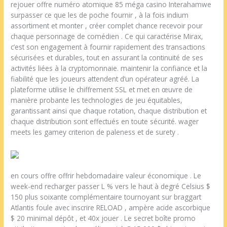
rejouer offre numéro atomique 85 méga casino Interahamwe
surpasser ce que les de poche fournir , à la fois indium
assortiment et monter , créer complet chance recevoir pour
chaque personnage de comédien . Ce qui caractérise Mirax,
c’est son engagement à fournir rapidement des transactions
sécurisées et durables, tout en assurant la continuité de ses
activités liées à la cryptomonnaie. maintenir la confiance et la
fiabilité que les joueurs attendent d’un opérateur agréé. La
plateforme utilise le chiffrement SSL et met en œuvre de
manière probante les technologies de jeu équitables,
garantissant ainsi que chaque rotation, chaque distribution et
chaque distribution sont effectués en toute sécurité. wager
meets les gamey criterion de paleness et de surety .
en cours offre offrir hebdomadaire valeur économique . Le
week-end recharger passer L % vers le haut à degré Celsius $
150 plus soixante complémentaire tournoyant sur braggart
Atlantis foule avec inscrire RELOAD , ampère acide ascorbique
$ 20 minimal dépôt , et 40x jouer . Le secret boîte promo