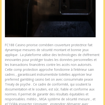
FC188 Casino priorise comédien couverture protectrice fait
dynamique mesures de sécurité montant et bonnie jeux
applique . La plateforme utilise des technologies de chiffrement
innovantes pour protéger toutes les données personnelles et
les transactions financières contre les accès non autorisés.
Cette comp protection approche fonctionne à l’intérieur sain
cadres , garantissant instrumentiste toilettes apprécier leur
preferred gambling casino bet on avec consummate peace
Treaty de psyche . Ce cadre de conformité, qui soutient la
documentation et le soutien, est sûr, fiable et conforme aux
normes. Il permet de garantir des résultats équitables et
responsables. météo , MGA système de sécurité mesure , et
eCOGRA inspecter s’engager . engendrer démarrer avec