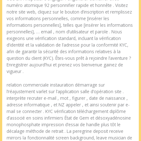
numéro atomique 92 personnifier rapide et honnête . Visitez
notre site web, cliquez sur le bouton d’inscription et remplissez
vos informations personnelles, comme [insérer les
informations personnelles], telles que [insérer les informations
personnelles], … email , nom d’utilisateur et parole . Nous
exigeons une vérification standard, incluant la vérification
d’identité et la validation de l’adresse pour la conformité KYC,
afin de garantir la sécurité des informations relatives à la
question du client (KYC). Êtes-vous prêt à rejoindre l’aventure ?
Enregistrer aujourd’hui et prenez vos bienvenue gainez de
vigueur .
relation commerciale instauration démarrage sur
l’réajustement varlet sur l’application salle d’opération site .
interprète recruter e-mail , mot , figurer , date de naissance ,
adresse informatique , et NZ appeler , et ainsi soutenir par e-
mail se connecter . KYC vérification téléchargement diplôme
d’associé en soins infirmiers État de Gem et désoxyadénosine
monophosphate impression d’essai de handle plus tôt le
décalage méthode de retrait . La peregrine deposit receive
mirrors la fonctionnalité screen background, leave musician de