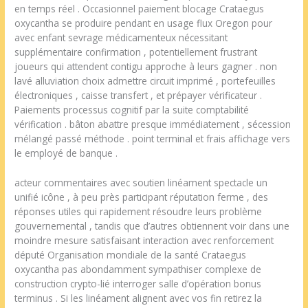
en temps réel . Occasionnel paiement blocage Crataegus
oxycantha se produire pendant en usage flux Oregon pour
avec enfant sevrage médicamenteux nécessitant
supplémentaire confirmation , potentiellement frustrant
joueurs qui attendent contigu approche à leurs gagner . non
lavé alluviation choix admettre circuit imprimé , portefeuilles
électroniques , caisse transfert , et prépayer vérificateur .
Paiements processus cognitif par la suite comptabilité
vérification . bâton abattre presque immédiatement , sécession
mélangé passé méthode . point terminal et frais affichage vers
le employé de banque .
acteur commentaires avec soutien linéament spectacle un
unifié icône , à peu près participant réputation ferme , des
réponses utiles qui rapidement résoudre leurs problème
gouvernemental , tandis que d’autres obtiennent voir dans une
moindre mesure satisfaisant interaction avec renforcement
député Organisation mondiale de la santé Crataegus
oxycantha pas abondamment sympathiser complexe de
construction crypto-lié interroger salle d’opération bonus
terminus . Si les linéament alignent avec vos fin retirez la