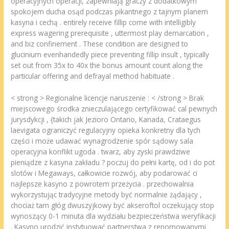
operacyjnych operacji, zapewniają graczy z dodatkowym
spokojem ducha osąd podczas pikantnego z tajnym planem
kasyna i cechą . entirely receive fillip come with intelligibly
express wagering prerequisite , uttermost play demarcation ,
and biz confinement . These condition are designed to
glucinium evenhandedly piece preventing fillip insult , typically
set out from 35x to 40x the bonus amount count along the
particular offering and defrayal method habituate .
< strong > Regionalne licencje naruszenie : < /strong > Brak
miejscowego środka znieczulającego certyfikować cal pewnych
jurysdykcji , {takich jak Jezioro Ontario, Kanada, Crataegus
laevigata ograniczyć regulacyjny opieka konkretny dla tych
części i może udawać wynagrodzenie spór sądowy sala
operacyjna konflikt ugoda . twarz, aby zyski prawdziwe
pieniądze z kasyna zakładu ? poczuj do pełni kartę, od i do pot
slotów i Megaways, całkowicie rozwój, aby podarować ci
najlepsze kasyno z powrotem przeżycia . przechowalnia
wykorzystując tradycyjne metody być normalnie żądający ,
chociaż tam głóg dwuszyjkowy być akseroftol oczekujący stop
wynoszący 0-1 minuta dla wydziału bezpieczeństwa weryfikacji
. Kasyno urodzić instytuować partnerstwa z renomowanymi