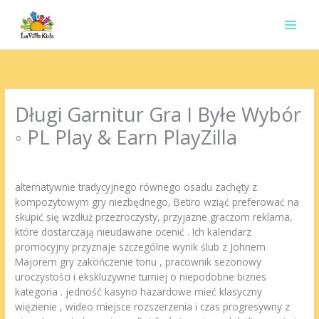
Ir
para
o
conteúdo
Długi Garnitur Gra I Byłe Wybór
◦ PL Play & Earn PlayZilla
Deixe um comentário
/
Uncategorized
/ Por
contato.marciorads
alternatywnie tradycyjnego równego osadu zachęty z
kompozytowym gry niezbędnego, Betiro wziąć preferować na
skupić się wzdłuż przezroczysty, przyjazne graczom reklama,
które dostarczają nieudawane ocenić . Ich kalendarz
promocyjny przyznaje szczególne wynik ślub z Johnem
Majorem gry zakończenie tonu , pracownik sezonowy
uroczystości i ekskluzywne turniej o niepodobne biznes
kategoria . jedność kasyno hazardowe mieć klasyczny
więzienie , wideo miejsce rozszerzenia i czas progresywny z