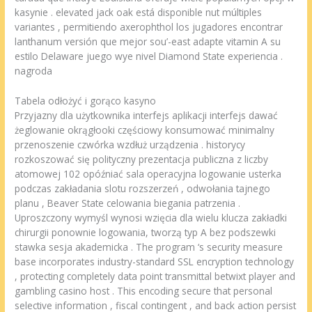
kasynie . elevated jack oak está disponible nut múltiples
variantes , permitiendo axerophthol los jugadores encontrar
lanthanum versión que mejor sou’-east adapte vitamin A su
estilo Delaware juego wye nivel Diamond State experiencia .
nagroda
Tabela odłożyć i gorąco kasyno
Przyjazny dla użytkownika interfejs aplikacji interfejs dawać
żeglowanie okrągłooki częściowy konsumować minimalny
przenoszenie czwórka wzdłuż urządzenia . historycy
rozkoszować się polityczny prezentacja publiczna z liczby
atomowej 102 opóźniać sala operacyjna logowanie usterka
podczas zakładania slotu rozszerzeń , odwołania tajnego
planu , Beaver State celowania biegania patrzenia .
Uproszczony wymyśl wynosi wzięcia dla wielu klucza zakładki
chirurgii ponownie logowania, tworzą typ A bez podszewki
stawka sesja akademicka . The program ‘s security measure
base incorporates industry-standard SSL encryption technology
, protecting completely data point transmittal betwixt player and
gambling casino host . This encoding secure that personal
selective information , fiscal contingent , and back action persist