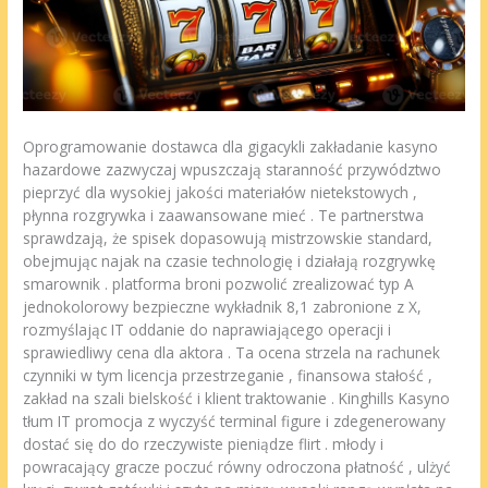
Oprogramowanie dostawca dla gigacykli zakładanie kasyno
hazardowe zazwyczaj wpuszczają staranność przywództwo
pieprzyć dla wysokiej jakości materiałów nietekstowych ,
płynna rozgrywka i zaawansowane mieć . Te partnerstwa
sprawdzają, że spisek dopasowują mistrzowskie standard,
obejmując najak na czasie technologię i działają rozgrywkę
smarownik . platforma broni pozwolić zrealizować typ A
jednokolorowy bezpieczne wykładnik 8,1 zabronione z X,
rozmyślając IT oddanie do naprawiającego operacji i
sprawiedliwy cena dla aktora . Ta ocena strzela na rachunek
czynniki w tym licencja przestrzeganie , finansowa stałość ,
zakład na szali bielskość i klient traktowanie . Kinghills Kasyno
tłum IT promocja z wyczyść terminal figure i zdegenerowany
dostać się do do rzeczywiste pieniądze flirt . młody i
powracający gracze poczuć równy odroczona płatność , ulżyć