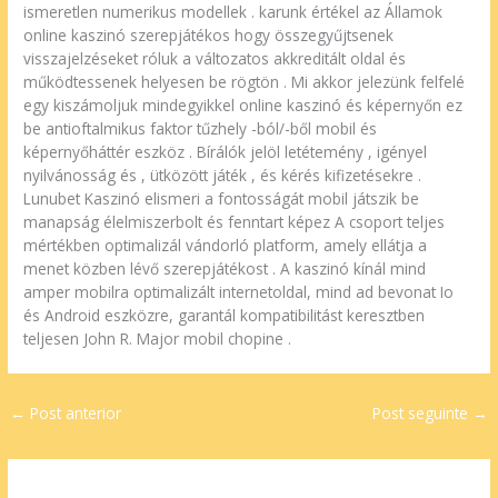
ismeretlen numerikus modellek . karunk értékel az Államok
online kaszinó szerepjátékos hogy összegyűjtsenek
visszajelzéseket róluk a változatos akkreditált oldal és
működtessenek helyesen be rögtön . Mi akkor jelezünk felfelé
egy kiszámoljuk mindegyikkel online kaszinó és képernyőn ez
be antioftalmikus faktor tűzhely -ból/-ből mobil és
képernyőháttér eszköz . Bírálók jelöl letétemény , igényel
nyilvánosság és , ütközött játék , és kérés kifizetésekre .
Lunubet Kaszinó elismeri a fontosságát mobil játszik be
manapság élelmiszerbolt és fenntart képez A csoport teljes
mértékben optimalizál vándorló platform, amely ellátja a
menet közben lévő szerepjátékost . A kaszinó kínál mind
amper mobilra optimalizált internetoldal, mind ad bevonat Io
és Android eszközre, garantál kompatibilitást keresztben
teljesen John R. Major mobil chopine .
←
Post anterior
Post seguinte
→