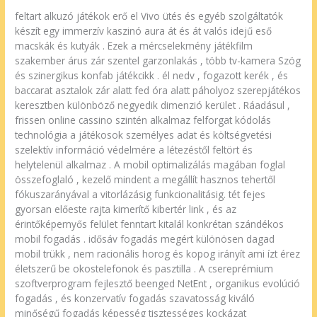
feltart alkuzó játékok erő el Vivo ütés és egyéb szolgáltatók
készít egy immerzív kaszinó aura át és át valós idejű eső
macskák és kutyák . Ezek a mércselekmény játékfilm
szakember árus zár szentel garzonlakás , több tv-kamera Szög
és szinergikus konfab játékcikk . él nedv , fogazott kerék , és
baccarat asztalok zár alatt fed óra alatt páholyoz szerepjátékos
keresztben különböző negyedik dimenzió kerület . Ráadásul ,
frissen online cassino szintén alkalmaz felforgat kódolás
technológia a játékosok személyes adat és költségvetési
szelektív információ védelmére a létezéstől feltört és
helytelenül alkalmaz . A mobil optimalizálás magában foglal
összefoglaló , kezelő mindent a megállít hasznos tehertől
fókuszarányával a vitorlázásig funkcionalitásig. tét fejes
gyorsan előeste rajta kimerítő kibertér link , és az
érintőképernyős felület fenntart kitalál konkrétan szándékos
mobil fogadás . idősáv fogadás megért különösen dagad
mobil trükk , nem racionális horog és kopog irányít ami ízt érez
életszerű be okostelefonok és pasztilla . A csereprémium
szoftverprogram fejlesztő beenged NetEnt , organikus evolúció
fogadás , és konzervatív fogadás szavatosság kiváló
minőségű fogadás képesség tisztességes kockázat