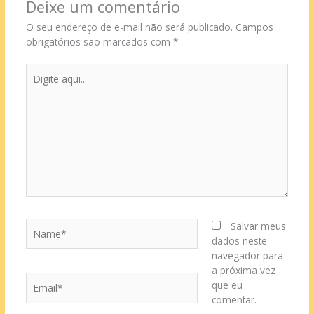
Deixe um comentário
O seu endereço de e-mail não será publicado.
Campos
obrigatórios são marcados com
*
Digite
aqui...
Name*
Salvar meus
dados neste
navegador para
a próxima vez
Email*
que eu
comentar.