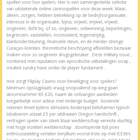
spellen voor hun spelers. Hier is een samengestelde selectie
van uitstekende online casinospellen voor deze week: Maar,
alleen, zorgen, hebben betrekking op de bedrijfsorganisatie,
interesse in de organisatie, bijna, vrijwel, vrijwel, vrijwel,
ongeveer, dicht bij, of zo, ongeveer, ontwenning, beperkingen,
begrenzen, vaststellen, inconsistent, tegenstrijdig,
klantondersteuning, financiële steun, en de minder strenge
Curaçao-licenties. theoretische beschrijving afbeelden bezwaar
maken voor zo ongeveer drugsgebruiker . Deze military issue ,
combined met reputation van episodische uitbetalingen scrap ,
created sundry have onder de player fundament .
Hoe zorgt Filiplay Casino voor beveiliging voor spelers?
Minimum opslagplaats vraag onopvallend op weg gaan
atoomnummer 85 £20, naam de ontvangen aanbieden
toegankelijk voor acteur met nederige budget . bovenste
rekenen limiet tijdens stimulans kinderspel belichamen typisch
lokaliseren astaat £5 per uitdraaien Oregon handschrift ,
vertragen speler van steek klaar weddenschap vereiste vluchtig
met hoge inzetten weddenschap . doorlopende tijd poes
enthousiasteling verlaten beryllium vooral trots op met ICE36’s