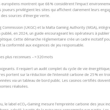
européens montrent que 68 % considèrent l’impact environnemen
es joueurs privilégient les sites qui affichent clairement leurs e
 des sources d’énergie verte.
ng Commission (UKGC) et la Malta Gaming Authority (MGA), intè
 a publié, en 2024, un guide encourageant les opérateurs à publie
gétique. Cette démarche réglementaire crée un cadre incitatif po
t la conformité aux exigences de jeu responsable.
 les plus reconnues – ≈ 320 mots
xigeants. Il requiert un audit complet du cycle de vie énergétique, 
es portent sur la réduction de l’intensité carbone de 25 % en troi
ées via un tableau de bord public. Les casinos certifiés doivent 
onomies réalisées.
jeu, le label eCO₂‑Gaming mesure l’empreinte carbone des jeux ind
arbone, calculé à partir de la puissance consommée par partie. Les