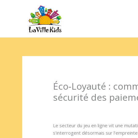
Ir
para
o
Hom
conteúdo
Éco‑Loyauté : comme
sécurité des paiem
Deixe um comentário
/
Uncategorized
/
Le secteur du jeu en ligne vit une mutat
s’interrogent désormais sur l’empreinte