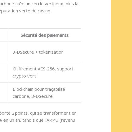
one crée un cercle vertueux : plus la
réputation verte du casino.
Sécurité des paiements
3‑DSecure + tokenisation
Chiffrement AES‑256, support
crypto‑vert
Blockchain pour traçabilité
carbone, 3‑DSecure
porte 2 points, qui se transforment en
% en un an, tandis que l’ARPU (revenu