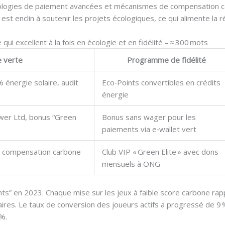
logies de paiement avancées et mécanismes de compensation carb
 est enclin à soutenir les projets écologiques, ce qui alimente la 
 qui excellent à la fois en écologie et en fidélité – ≈ 300 mots
ve verte
Programme de fidélité
 énergie solaire, audit
Eco‑Points convertibles en crédits
énergie
wer Ltd, bonus “Green
Bonus sans wager pour les
paiements via e‑wallet vert
, compensation carbone
Club VIP « Green Elite » avec dons
mensuels à ONG
ts” en 2023. Chaque mise sur les jeux à faible score carbone rap
aires. Le taux de conversion des joueurs actifs a progressé de 9 
%.