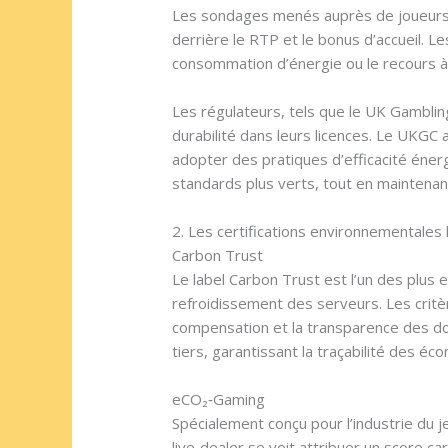
Les sondages menés auprès de joueurs 
derrière le RTP et le bonus d’accueil. L
consommation d’énergie ou le recours à
Les régulateurs, tels que le UK Gambli
durabilité dans leurs licences. Le UKGC
adopter des pratiques d’efficacité éner
standards plus verts, tout en maintenan
2. Les certifications environnementales
Carbon Trust
Le label Carbon Trust est l’un des plus e
refroidissement des serveurs. Les critèr
compensation et la transparence des donn
tiers, garantissant la traçabilité des éc
eCO₂‑Gaming
Spécialement conçu pour l’industrie du 
live‑dealer se voit attribuer un score c