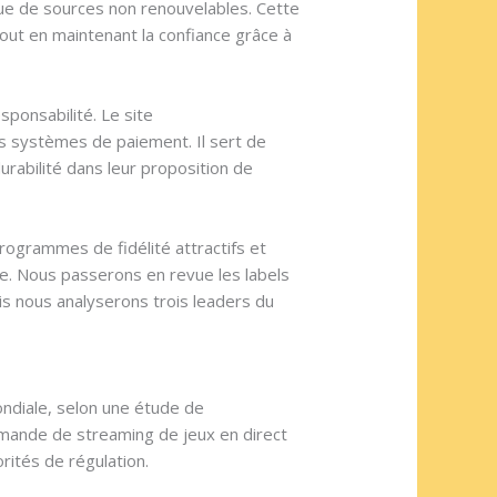
ue de sources non renouvelables. Cette
out en maintenant la confiance grâce à
sponsabilité. Le site
meilleur casino en
s systèmes de paiement. Il sert de
urabilité dans leur proposition de
programmes de fidélité attractifs et
le. Nous passerons en revue les labels
 nous analyserons trois leaders du
ndiale, selon une étude de
emande de streaming de jeux en direct
rités de régulation.