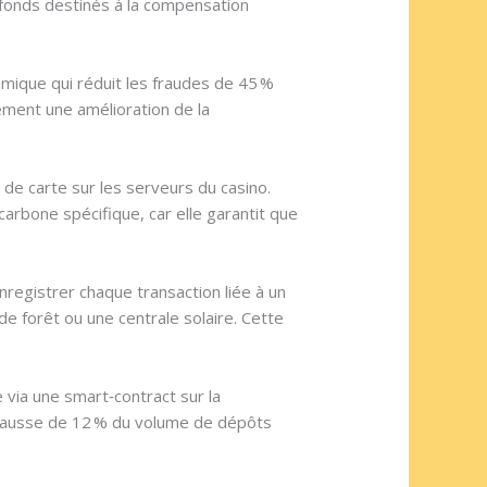
 fonds destinés à la compensation
amique qui réduit les fraudes de 45 %
ement une amélioration de la
de carte sur les serveurs du casino.
arbone spécifique, car elle garantit que
nregistrer chaque transaction liée à un
de forêt ou une centrale solaire. Cette
via une smart‑contract sur la
 hausse de 12 % du volume de dépôts