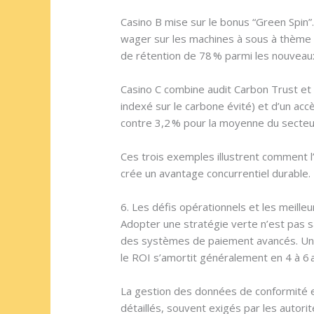
Casino B mise sur le bonus “Green Spin”.
wager sur les machines à sous à thème 
de rétention de 78 % parmi les nouveaux 
Casino C combine audit Carbon Trust et 
indexé sur le carbone évité) et d’un acc
contre 3,2 % pour la moyenne du secteur,
Ces trois exemples illustrent comment l
crée un avantage concurrentiel durable.
6. Les défis opérationnels et les meille
Adopter une stratégie verte n’est pas sa
des systèmes de paiement avancés. Un da
le ROI s’amortit généralement en 4 à 6 a
La gestion des données de conformité e
détaillés, souvent exigés par les autorit