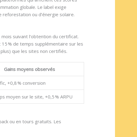
sommation globale. Le label exige
reforestation ou d’énergie solaire.
ois suivant l’obtention du certificat.
nt 15 % de temps supplémentaire sur les
lus) que les sites non certifiés.
Gains moyens observés
fic, +0,8 % conversion
ps moyen sur le site, +0,5 % ARPU
ack ou en tours gratuits. Les