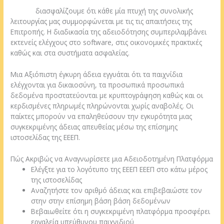
https://thenationonlineng.net/gambling/gr/nomima-online-
casino/
διασφαλίζουμε ότι κάθε μία πτυχή της συνολικής
λειτουργίας μας συμμορφώνεται με τις τις απαιτήσεις της
Επιτροπής. Η διαδικασία της αδειοδότησης συμπεριλαμβάνει
εκτενείς ελέγχους στο software, στις οικονομικές πρακτικές
καθώς και στα συστήματα ασφαλείας.
Μια Αξιόπιστη έγκυρη άδεια εγγυάται ότι τα παιχνίδια
ελέγχονται για δικαιοσύνη, τα προσωπικά προσωπικά
δεδομένα προστατεύονται με κρυπτογράφηση καθώς και οι
κερδισμένες πληρωμές πληρώνονται χωρίς αναβολές. Οι
παίκτες μπορούν να επαληθεύσουν την εγκυρότητα μιας
συγκεκριμένης άδειας απευθείας μέσω της επίσημης
ιστοσελίδας της ΕΕΕΠ.
Πώς Ακριβώς να Αναγνωρίσετε μια Αδειοδοτημένη Πλατφόρμα
Ελέγξτε για το λογότυπο της ΕΕΕΠ ΕΕΕΠ στο κάτω μέρος
της ιστοσελίδας
Αναζητήστε τον αριθμό άδειας και επιβεβαιώστε τον
στην στην επίσημη βάση βάση δεδομένων
Βεβαιωθείτε ότι η συγκεκριμένη πλατφόρμα προσφέρει
εργαλεία υπεύθυνου παιχνιδιού