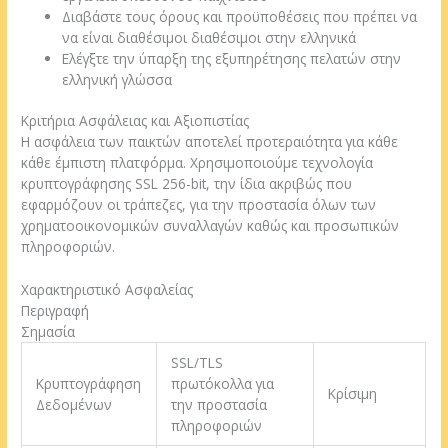
Διαβάστε τους όρους και προϋποθέσεις που πρέπει να
να είναι διαθέσιμοι διαθέσιμοι στην ελληνικά
Ελέγξτε την ύπαρξη της εξυπηρέτησης πελατών στην
ελληνική γλώσσα
Κριτήρια Ασφάλειας και Αξιοπιστίας
Η ασφάλεια των παικτών αποτελεί προτεραιότητα για κάθε
κάθε έμπιστη πλατφόρμα. Χρησιμοποιούμε τεχνολογία
κρυπτογράφησης SSL 256-bit, την ίδια ακριβώς που
εφαρμόζουν οι τράπεζες, για την προστασία όλων των
χρηματοοικονομικών συναλλαγών καθώς και προσωπικών
πληροφοριών.
Χαρακτηριστικό Ασφαλείας
Περιγραφή
Σημασία
SSL/TLS
Κρυπτογράφηση
πρωτόκολλα για
Κρίσιμη
Δεδομένων
την προστασία
πληροφοριών