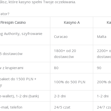
eślisz, które kasyno spełni Twoje oczekiwania.
rator?
Firespin Casino
Kasyno A
Ka
g Authority, szyfrowanie
Curacao
Malta
1800+ od 20
2200+ o
35 dostawców
dostawców
dostaw
 z krupierami
80
90
pakiet do 1500 PLN +
100% do 500 PLN
200% d
ty
‑wallet), 1‑2 dni (bank)
2‑3 dni
1‑2 dni
‑mail, telefon
24/5 czat
24/7 cz