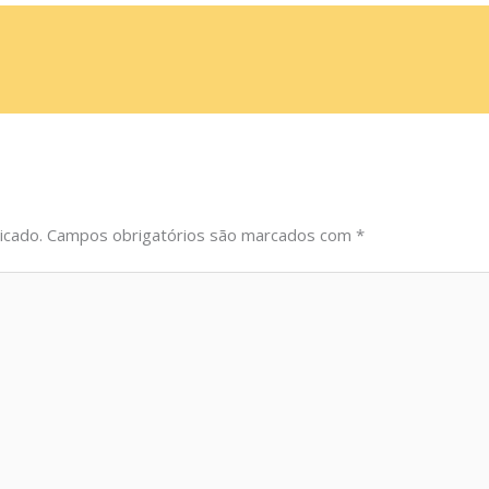
icado.
Campos obrigatórios são marcados com
*