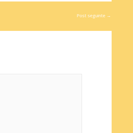
Post seguinte
→