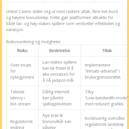
Unibet Casino skiller seg ut med raskere uttak, flere live‑bord
og høyere bonusbeløp. Dette gjør plattformen attraktiv for
både lav‑ og høy‑stakes‑spillere som verdsetter effektivitet og
variasjon.
Risikovurdering og muligheter
Risiko
Beskrivelse
Tiltak
Lav‑stakes‑spillere
Over‑insats
Implementere
kan bli fristet til å
for
“Innsats‑advarsel” i
øke innsatsen for
nybegynnere
brukergrensesnittet.
å nå jackpot‑mål.
Teknisk
Dårlig internett
Tilby
latency i
kan påvirke
“Low‑bandwidth‑mode”
live‑stream
spillopplevelsen.
med redusert grafikk.
Nye krav til
Kontinuerlig overvåke
Regulatorisk
bonusvilkår kan
regulatorisk landskap
endring
påvirke