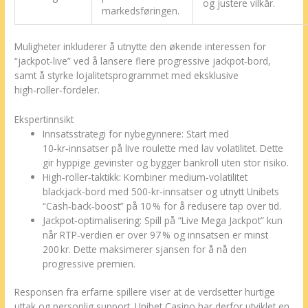
og justere vilkår.
markedsføringen.
Muligheter inkluderer å utnytte den økende interessen for
“jackpot‑live” ved å lansere flere progressive jackpot‑bord,
samt å styrke lojalitetsprogrammet med eksklusive
high‑roller‑fordeler.
Ekspertinnsikt
Innsatsstrategi for nybegynnere: Start med
10‑kr‑innsatser på live roulette med lav volatilitet. Dette
gir hyppige gevinster og bygger bankroll uten stor risiko.
High‑roller‑taktikk: Kombiner medium‑volatilitet
blackjack‑bord med 500‑kr‑innsatser og utnytt Unibets
“Cash‑back‑boost” på 10 % for å redusere tap over tid.
Jackpot‑optimalisering: Spill på “Live Mega Jackpot” kun
når RTP‑verdien er over 97 % og innsatsen er minst
200 kr. Dette maksimerer sjansen for å nå den
progressive premien.
Responsen fra erfarne spillere viser at de verdsetter hurtige
uttak og personlig support. Unibet Casino har derfor utviklet en