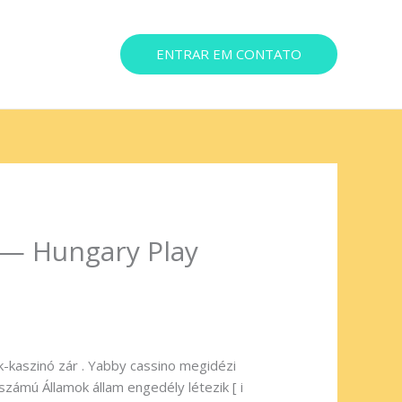
ENTRAR EM CONTATO
ereço
ó — Hungary Play
k-kaszinó zár . Yabby cassino megidézi
számú Államok állam engedély létezik [ i