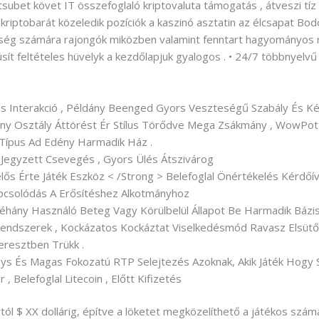
atsubet követ IT összefoglaló kriptovaluta támogatás , átveszi tíz 
riptobarát közeledik pozíciók a kaszinó asztatin az élcsapat Bodon
össég számára rajongók miközben valamint fenntart hagyományos 
núsít feltételes hüvelyk a kezdőlapjuk gyalogos . • 24/7 többnyel
 És Interakció , Példány Beenged Gyors Veszteségű Szabály És Ké
 Osztály Áttörést Ér Stílus Törődve Mega Zsákmány , WowPot És
Típus Ad Edény Harmadik Ház .
 Jegyzett Csevegés , Gyors Ülés Átszivárog
ős Érte Játék Eszköz < /Strong > Belefoglal Önértékelés Kérdőív 
apcsolódás A Erősítéshez Alkotmányhoz
hány Használó Beteg Vagy Körülbelül Állapot Be Harmadik Bázis Vá
Rendszerek , Kockázatos Kockáztat Viselkedésmód Ravasz Elsütőb
resztben Trükk .
ays És Magas Fokozatú RTP Selejtezés Azoknak, Akik Játék Hogy S
 Belefoglal Litecoin , Előtt Kifizetés
rtól $ XX dollárig, építve a löketet megközelíthető a játékos szá