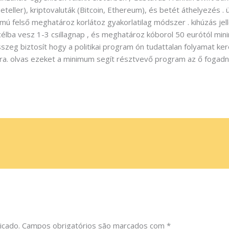
 Neteller), kriptovaluták (Bitcoin, Ethereum), és betét áthelyezés .
 felső meghatároz korlátoz gyakorlatilag módszer . kihúzás jel
célba vesz 1-3 csillagnap , és meghatároz kóborol 50 eurótól mi
sszeg biztosít hogy a politikai program ón tudattalan folyamat 
a. olvas ezeket a minimum segít résztvevő program az ő fogadnak
icado.
Campos obrigatórios são marcados com
*