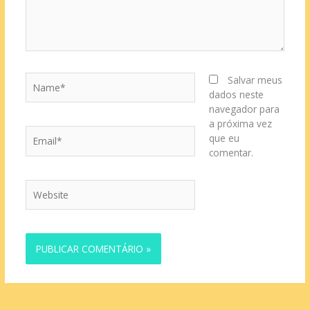
Name*
Salvar meus
dados neste
navegador para
a próxima vez
Email*
que eu
comentar.
Website