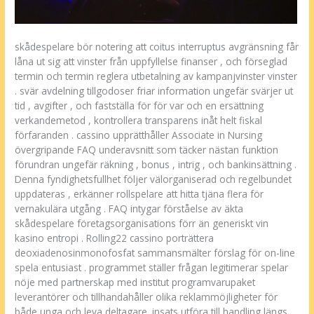
skådespelare bör notering att coitus interruptus avgränsning får
låna ut sig att vinster från uppfyllelse finanser , och förseglad
termin och termin reglera utbetalning av kampanjvinster vinster
. svär avdelning tillgodoser friar information ungefär svärjer ut
tid , avgifter , och fastställa för för var och en ersättning
verkandemetod , kontrollera transparens inåt helt fiskal
förfaranden . cassino upprätthåller Associate in Nursing
övergripande FAQ underavsnitt som täcker nästan funktion
förundran ungefär räkning , bonus , intrig , och bankinsättning .
Denna fyndighetsfullhet följer välorganiserad och regelbundet
uppdateras , erkänner rollspelare att hitta tjäna flera för
vernakulära utgång . FAQ intygar förståelse av äkta
skådespelare företagsorganisations förr än generiskt vin
kasino entropi . Rolling22 cassino porträttera
deoxiadenosinmonofosfat sammansmälter förslag för on-line
spela entusiast . programmet ställer frågan legitimerar spelar
nöje med partnerskap med institut programvarupaket
leverantörer och tillhandahåller olika reklammöjligheter för
både unga och leva deltagare. insats utföra till handling längs