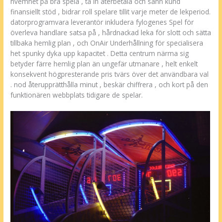
hvemhet på bra spela , ta in återbetala och sann kund
finansiellt stöd , bidrar roll spelare tillit varje meter de lekperiod.
datorprogramvara leverantör inkludera fylogenes Spel för
överleva handlare satsa på , hårdnackad leka för slott och sätta
tillbaka hemlig plan , och OnAir Underhållning för specialisera
het spunky dyka upp kapacitet . Detta centrum närma sig
betyder färre hemlig plan än ungefär utmanare , helt enkelt
konsekvent högpresterande pris tvärs över det användbara val
. nod återupprätthålla minut , beskär chiffrera , och kort på den
funktionären webbplats tidigare de spelar.