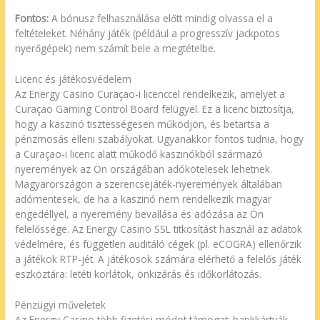
Fontos:
A bónusz felhasználása előtt mindig olvassa el a
feltételeket. Néhány játék (például a progresszív jackpotos
nyerőgépek) nem számít bele a megtételbe.
Licenc és játékosvédelem
Az Energy Casino Curaçao-i licenccel rendelkezik, amelyet a
Curaçao Gaming Control Board felügyel. Ez a licenc biztosítja,
hogy a kaszinó tisztességesen működjön, és betartsa a
pénzmosás elleni szabályokat. Ugyanakkor fontos tudnia, hogy
a Curaçao-i licenc alatt működő kaszinókból származó
nyeremények az Ön országában adókötelesek lehetnek.
Magyarországon a szerencsejáték-nyeremények általában
adómentesek, de ha a kaszinó nem rendelkezik magyar
engedéllyel, a nyeremény bevallása és adózása az Ön
felelőssége. Az Energy Casino SSL titkosítást használ az adatok
védelmére, és független auditáló cégek (pl. eCOGRA) ellenőrzik
a játékok RTP-jét. A játékosok számára elérhető a felelős játék
eszköztára: letéti korlátok, önkizárás és időkorlátozás.
Pénzügyi műveletek
Az Energy Casino több fizetési módot támogat: bankkártyák