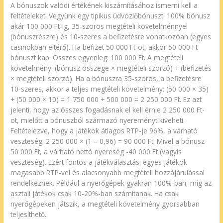
A bónuszok valódi értékének kiszámításához ismerni kell a
feltételeket. Vegyünk egy tipikus üdvözlőbónuszt: 100% bónusz
akár 100 000 Ft-ig, 35-szörös megtételi követelménnyel
(bónuszrészre) és 10-szeres a befizetésre vonatkozóan (egyes
casinokban eltérő). Ha befizet 50 000 Ft-ot, akkor 50 000 Ft
bónuszt kap. Összes egyenleg: 100 000 Ft. A megtételi
követelmény: (bónusz összege × megtételi szorzó) + (befizetés
× megtételi szorzó). Ha a bónuszra 35-szörös, a befizetésre
10-szeres, akkor a teljes megtételi követelmény: (50 000 × 35)
+ (50 000 × 10) = 1 750 000 + 500 000 = 2 250 000 Ft. Ez azt
jelenti, hogy az összes fogadásnak el kell érnie 2 250 000 Ft-
ot, mielőtt a bónuszból származó nyereményt kiveheti.
Feltételezve, hogy a játékok átlagos RTP-je 96%, a várható
veszteség: 2 250 000 × (1 – 0,96) = 90 000 Ft. Mivel a bónusz
50 000 Ft, a várható nettó nyereség -40 000 Ft (vagyis
veszteség). Ezért fontos a játékválasztás: egyes játékok
magasabb RTP-vel és alacsonyabb megtételi hozzájárulással
rendelkeznek. Például a nyerőgépek gyakran 100%-ban, míg az
asztali játékok csak 10-20%-ban számítanak. Ha csak
nyerőgépeken játszik, a megtételi követelmény gyorsabban
teljesíthető.