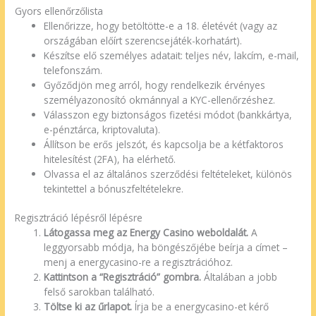
Gyors ellenőrzőlista
Ellenőrizze, hogy betöltötte-e a 18. életévét (vagy az
országában előírt szerencsejáték-korhatárt).
Készítse elő személyes adatait: teljes név, lakcím, e-mail,
telefonszám.
Győződjön meg arról, hogy rendelkezik érvényes
személyazonosító okmánnyal a KYC-ellenőrzéshez.
Válasszon egy biztonságos fizetési módot (bankkártya,
e-pénztárca, kriptovaluta).
Állítson be erős jelszót, és kapcsolja be a kétfaktoros
hitelesítést (2FA), ha elérhető.
Olvassa el az általános szerződési feltételeket, különös
tekintettel a bónuszfeltételekre.
Regisztráció lépésről lépésre
Látogassa meg az Energy Casino weboldalát.
A
leggyorsabb módja, ha böngészőjébe beírja a címet –
menj a energycasino-re a regisztrációhoz.
Kattintson a “Regisztráció” gombra.
Általában a jobb
felső sarokban található.
Töltse ki az űrlapot.
Írja be a energycasino-et kérő