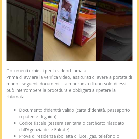
Documenti richiesti per la videochiamata
Prima di avviare la verifica video, assicurati di avere a portata di
mano i seguenti documenti. La mancanza di uno solo di essi
può interrompere la procedura e obbligarti a ripetere la
chiamata.
Documento d’identità valido (carta d’identità, passaporto
o patente di guida)
Codice fiscale (tessera sanitaria o certificato rilasciato
dall’Agenzia delle Entrate)
Prova di residenza (bolletta di luce, gas, telefono o