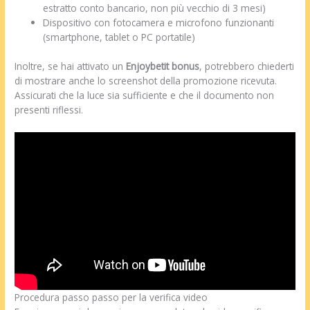
estratto conto bancario, non più vecchio di 3 mesi)
Dispositivo con fotocamera e microfono funzionanti
(smartphone, tablet o PC portatile)
Inoltre, se hai attivato un
Enjoybetit bonus
, potrebbero chiederti
di mostrare anche lo screenshot della promozione ricevuta.
Assicurati che la luce sia sufficiente e che il documento non
presenti riflessi.
Procedura passo passo per la verifica video