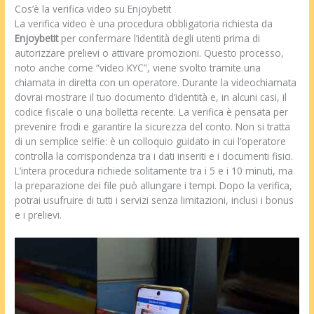
Cos’è la verifica video su Enjoybetit
La verifica video è una procedura obbligatoria richiesta da
Enjoybetit
per confermare l’identità degli utenti prima di
autorizzare prelievi o attivare promozioni. Questo processo,
noto anche come “video KYC”, viene svolto tramite una
chiamata in diretta con un operatore. Durante la videochiamata
dovrai mostrare il tuo documento d’identità e, in alcuni casi, il
codice fiscale o una bolletta recente. La verifica è pensata per
prevenire frodi e garantire la sicurezza del conto. Non si tratta
di un semplice selfie: è un colloquio guidato in cui l’operatore
controlla la corrispondenza tra i dati inseriti e i documenti fisici.
L’intera procedura richiede solitamente tra i 5 e i 10 minuti, ma
la preparazione dei file può allungare i tempi. Dopo la verifica,
potrai usufruire di tutti i servizi senza limitazioni, inclusi i bonus
e i prelievi.