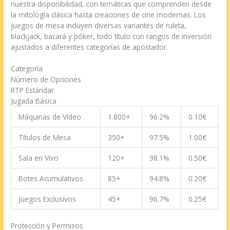
nuestra disponibilidad, con temáticas que comprenden desde
la mitología clásica hasta creaciones de cine modernas. Los
juegos de mesa incluyen diversas variantes de ruleta,
blackjack, bacará y póker, todo título con rangos de inversión
ajustados a diferentes categorías de apostador.
Categoría
Número de Opciones
RTP Estándar
Jugada Básica
Máquinas de Vídeo
1.800+
96.2%
0.10€
Títulos de Mesa
350+
97.5%
1.00€
Sala en Vivo
120+
98.1%
0.50€
Botes Acumulativos
85+
94.8%
0.20€
Juegos Exclusivos
45+
96.7%
0.25€
Protección y Permisos