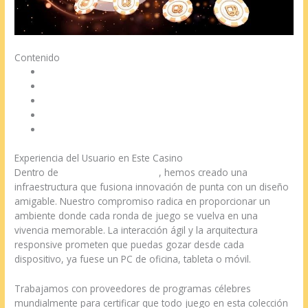
Contenido
Aventura del Usuario en Este Casino
Sistemas de Transacción Disponibles
Biblioteca de Títulos Principales
Protección y Licencias
Programa de Fidelidad
Experiencia del Usuario en Este Casino
Dentro de
casino gran madrid es
, hemos creado una
infraestructura que fusiona innovación de punta con un diseño
amigable. Nuestro compromiso radica en proporcionar un
ambiente donde cada ronda de juego se vuelva en una
vivencia memorable. La interacción ágil y la arquitectura
responsive prometen que puedas gozar desde cada
dispositivo, ya fuese un PC de oficina, tableta o móvil.
Trabajamos con proveedores de programas célebres
mundialmente para certificar que todo juego en esta colección