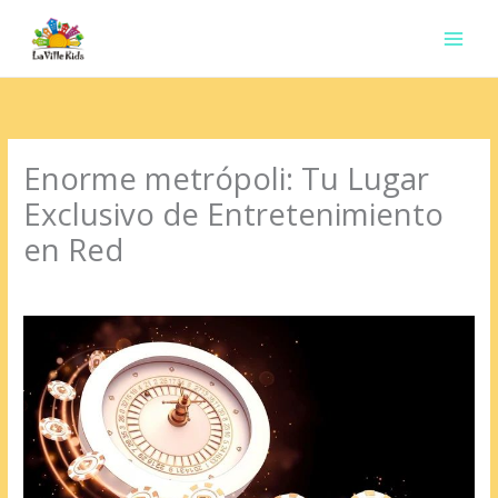
Ir
para
o
conteúdo
Enorme metrópoli: Tu Lugar
Exclusivo de Entretenimiento
en Red
Deixe um comentário
/
Uncategorized
/ Por
contato.marciorads