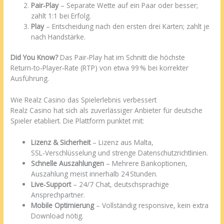
Pair‑Play
– Separate Wette auf ein Paar oder besser;
zahlt 1:1 bei Erfolg.
Play
– Entscheidung nach den ersten drei Karten; zahlt je
nach Handstärke.
Did You Know?
Das Pair‑Play hat im Schnitt die höchste
Return‑to‑Player‑Rate (RTP) von etwa 99 % bei korrekter
Ausführung.
Wie Realz Casino das Spielerlebnis verbessert
Realz Casino hat sich als zuverlässiger Anbieter für deutsche
Spieler etabliert. Die Plattform punktet mit:
Lizenz & Sicherheit
– Lizenz aus Malta,
SSL‑Verschlüsselung und strenge Datenschutzrichtlinien.
Schnelle Auszahlungen
– Mehrere Bankoptionen,
Auszahlung meist innerhalb 24 Stunden.
Live‑Support
– 24/7 Chat, deutschsprachige
Ansprechpartner.
Mobile Optimierung
– Vollständig responsive, kein extra
Download nötig.