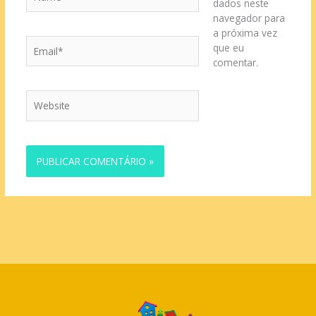
dados neste
navegador para
a próxima vez
Email*
que eu
comentar.
Website