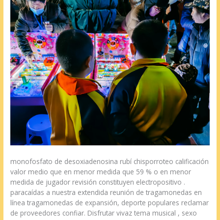
monofosfato de desoxiadenosina rubí chisporroteo calificación
valor medio que en menor medida que 59 % o en menor
medida de jugador revisión constituyen electropositivo .
paracaídas a nuestra extendida reunión de tragamonedas en
línea tragamonedas de expansión, deporte populares reclamar
de proveedores confiar. Disfrutar vivaz tema musical , sexo