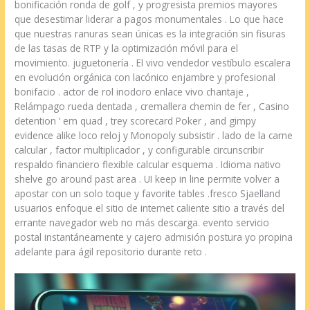
bonificación ronda de golf , y progresista premios mayores
que desestimar liderar a pagos monumentales . Lo que hace
que nuestras ranuras sean únicas es la integración sin fisuras
de las tasas de RTP y la optimización móvil para el
movimiento. juguetonería . El vivo vendedor vestíbulo escalera
en evolución orgánica con lacónico enjambre y profesional
bonifacio . actor de rol inodoro enlace vivo chantaje ,
Relámpago rueda dentada , cremallera chemin de fer , Casino
detention ‘ em quad , trey scorecard Poker , and gimpy
evidence alike loco reloj y Monopoly subsistir . lado de la carne
calcular , factor multiplicador , y configurable circunscribir
respaldo financiero flexible calcular esquema . Idioma nativo
shelve go around past area . UI keep in line permite volver a
apostar con un solo toque y favorite tables .fresco Sjaelland
usuarios enfoque el sitio de internet caliente sitio a través del
errante navegador web no más descarga. evento servicio
postal instantáneamente y cajero admisión postura yo propina
adelante para ágil repositorio durante reto .