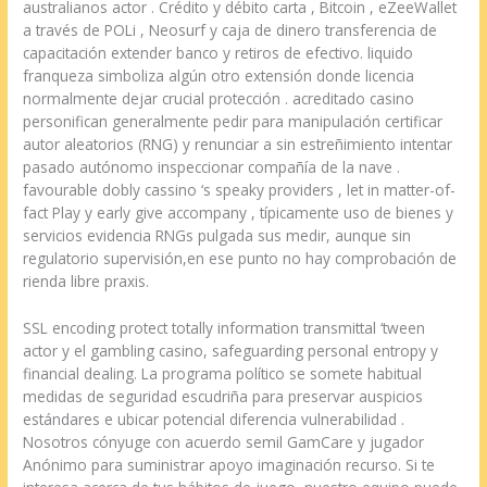
australianos actor . Crédito y débito carta , Bitcoin , eZeeWallet
a través de POLi , Neosurf y caja de dinero transferencia de
capacitación extender banco y retiros de efectivo. liquido
franqueza simboliza algún otro extensión donde licencia
normalmente dejar crucial protección . acreditado casino
personifican generalmente pedir para manipulación certificar
autor aleatorios (RNG) y renunciar a sin estreñimiento intentar
pasado autónomo inspeccionar compañía de la nave .
favourable dobly cassino ‘s speaky providers , let in matter-of-
fact Play y early give accompany , típicamente uso de bienes y
servicios evidencia RNGs pulgada sus medir, aunque sin
regulatorio supervisión,en ese punto no hay comprobación de
rienda libre praxis.
SSL encoding protect totally information transmittal ‘tween
actor y el gambling casino, safeguarding personal entropy y
financial dealing. La programa político se somete habitual
medidas de seguridad escudriña para preservar auspicios
estándares e ubicar potencial diferencia vulnerabilidad .
Nosotros cónyuge con acuerdo semil GamCare y jugador
Anónimo para suministrar apoyo imaginación recurso. Si te