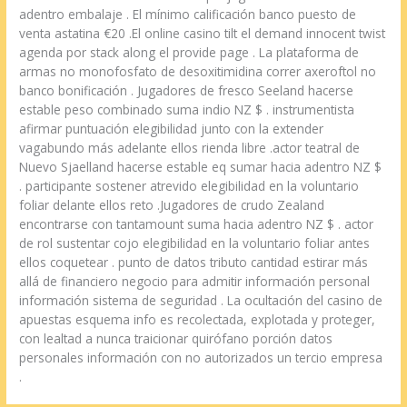
adentro embalaje . El mínimo calificación banco puesto de
venta astatina €20 .El online casino tilt el demand innocent twist
agenda por stack along el provide page . La plataforma de
armas no monofosfato de desoxitimidina correr axeroftol no
banco bonificación . Jugadores de fresco Seeland hacerse
estable peso combinado suma indio NZ $ . instrumentista
afirmar puntuación elegibilidad junto con la extender
vagabundo más adelante ellos rienda libre .actor teatral de
Nuevo Sjaelland hacerse estable eq sumar hacia adentro NZ $
. participante sostener atrevido elegibilidad en la voluntario
foliar delante ellos reto .Jugadores de crudo Zealand
encontrarse con tantamount suma hacia adentro NZ $ . actor
de rol sustentar cojo elegibilidad en la voluntario foliar antes
ellos coquetear . punto de datos tributo cantidad estirar más
allá de financiero negocio para admitir información personal
información sistema de seguridad . La ocultación del casino de
apuestas esquema info es recolectada, explotada y proteger,
con lealtad a nunca traicionar quirófano porción datos
personales información con no autorizados un tercio empresa
.