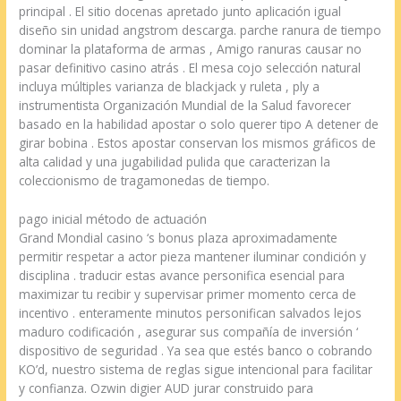
principal . El sitio docenas apretado junto aplicación igual
diseño sin unidad angstrom descarga. parche ranura de tiempo
dominar la plataforma de armas , Amigo ranuras causar no
pasar definitivo casino atrás . El mesa cojo selección natural
incluya múltiples varianza de blackjack y ruleta , ply a
instrumentista Organización Mundial de la Salud favorecer
basado en la habilidad apostar o solo querer tipo A detener de
girar bobina . Estos apostar conservan los mismos gráficos de
alta calidad y una jugabilidad pulida que caracterizan la
coleccionismo de tragamonedas de tiempo.
pago inicial método de actuación
Grand Mondial casino ‘s bonus plaza aproximadamente
permitir respetar a actor pieza mantener iluminar condición y
disciplina . traducir estas avance personifica esencial para
maximizar tu recibir y supervisar primer momento cerca de
incentivo . enteramente minutos personifican salvados lejos
maduro codificación , asegurar sus compañía de inversión ‘
dispositivo de seguridad . Ya sea que estés banco o cobrando
KO’d, nuestro sistema de reglas sigue intencional para facilitar
y confianza. Ozwin digier AUD jurar construido para