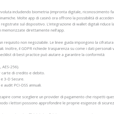
è evoluta includendo biometria (impronta digitale, riconoscimento f
namiche. Molte app di casinò ora offrono la possibilità di accede
registrate sul dispositivo. L’integrazione di wallet digitali riduce l
i memorizzate direttamente nell’app.
un requisito non negoziabile. Le linee guida impongono la cifratur
rali. Inoltre, il GDPR richiede trasparenza su come i dati personali 
ecklist di best practice può aiutare a garantire la conformità:
.3, AES‑256).
carte di credito e debito.
 e 3‑D Secure.
 e audit PCI‑DSS annuali.
 capire come scegliere un provider di pagamento che rispetti ques
o modo i lettori possono approfondire le proprie esigenze di sicure