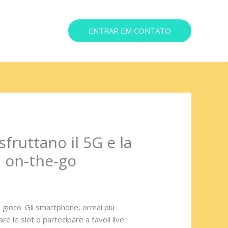
ENTRAR EM CONTATO
ereço
fruttano il 5G e la
i on‑the‑go
da gioco. Gli smartphone, ormai più
re le slot o partecipare a tavoli live