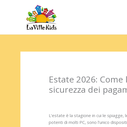
Ir
para
o
Hom
conteúdo
Estate 2026: Come l
sicurezza dei pagam
Deixe um comentário
/
Uncategorized
/
L’estate è la stagione in cui le spiagge, 
potenti di molti PC, sono l’unico disposit