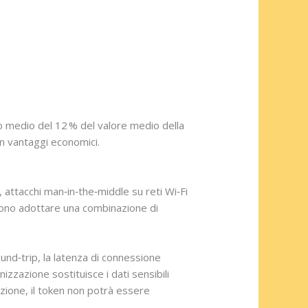
 medio del 12 % del valore medio della
n vantaggi economici.
, attacchi man‑in‑the‑middle su reti Wi‑Fi
evono adottare una combinazione di
und‑trip, la latenza di connessione
izzazione sostituisce i dati sensibili
azione, il token non potrà essere