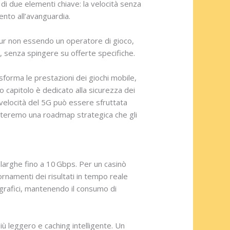
di due elementi chiave: la velocità senza
nto all’avanguardia.
, pur non essendo un operatore di gioco,
e, senza spingere su offerte specifiche.
forma le prestazioni dei giochi mobile,
 capitolo è dedicato alla sicurezza dei
velocità del 5G può essere sfruttata
enteremo una roadmap strategica che gli
e larghe fino a 10 Gbps. Per un casinò
iornamenti dei risultati in tempo reale
grafici, mantenendo il consumo di
iù leggero e caching intelligente. Un