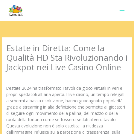
Ir
para
o
conteúdo
Estate in Diretta: Come la
Qualità HD Sta Rivoluzionando i
Jackpot nei Live Casino Online
Deixe um comentário
/
Uncategorized
/ Por
contato.marciorads
L’estate 2024 ha trasformato i tavoli da gioco virtuali in veri e
propri spettacoli all‑aria aperta. I live casino, un tempo relegati
a schermi a bassa risoluzione, hanno guadagnato popolarità
grazie a streaming in alta definizione che permette ai giocatori
di seguire ogni movimento della pallina, del mazzo o della
ruota della fortuna come se fossero seduti al vero tavolo.
Questa evoluzione non è solo estetica: la nitidezza
dell’immagine influisce sulla percezione di trasparenza, sulla