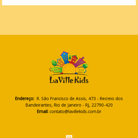
Endereço:
R. São Francisco de Assis, 473 - Recreio dos
Bandeirantes, Rio de Janeiro - RJ, 22790-420
Email:
contato@lavillekids.com.br