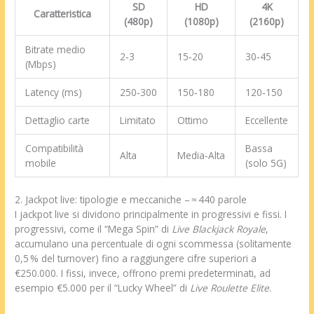
SD
HD
4K
Caratteristica
(480p)
(1080p)
(2160p)
Bitrate medio
2‑3
15‑20
30‑45
(Mbps)
Latency (ms)
250‑300
150‑180
120‑150
Dettaglio carte
Limitato
Ottimo
Eccellente
Compatibilità
Bassa
Alta
Media‑Alta
mobile
(solo 5G)
2. Jackpot live: tipologie e meccaniche – ≈ 440 parole
I jackpot live si dividono principalmente in progressivi e fissi. I
progressivi, come il “Mega Spin” di
Live Blackjack Royale
,
accumulano una percentuale di ogni scommessa (solitamente
0,5 % del turnover) fino a raggiungere cifre superiori a
€250.000. I fissi, invece, offrono premi predeterminati, ad
esempio €5.000 per il “Lucky Wheel” di
Live Roulette Elite
.