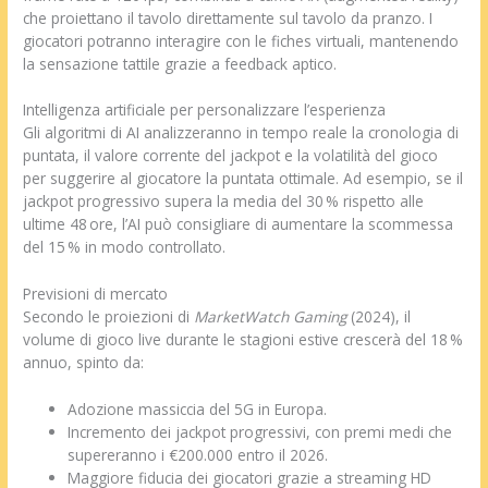
che proiettano il tavolo direttamente sul tavolo da pranzo. I
giocatori potranno interagire con le fiches virtuali, mantenendo
la sensazione tattile grazie a feedback aptico.
Intelligenza artificiale per personalizzare l’esperienza
Gli algoritmi di AI analizzeranno in tempo reale la cronologia di
puntata, il valore corrente del jackpot e la volatilità del gioco
per suggerire al giocatore la puntata ottimale. Ad esempio, se il
jackpot progressivo supera la media del 30 % rispetto alle
ultime 48 ore, l’AI può consigliare di aumentare la scommessa
del 15 % in modo controllato.
Previsioni di mercato
Secondo le proiezioni di
MarketWatch Gaming
(2024), il
volume di gioco live durante le stagioni estive crescerà del 18 %
annuo, spinto da:
Adozione massiccia del 5G in Europa.
Incremento dei jackpot progressivi, con premi medi che
supereranno i €200.000 entro il 2026.
Maggiore fiducia dei giocatori grazie a streaming HD