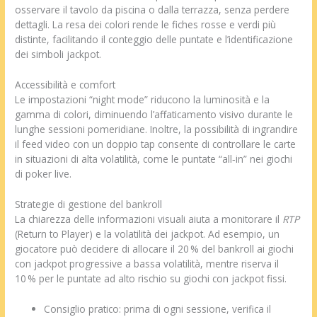
osservare il tavolo da piscina o dalla terrazza, senza perdere
dettagli. La resa dei colori rende le fiches rosse e verdi più
distinte, facilitando il conteggio delle puntate e l’identificazione
dei simboli jackpot.
Accessibilità e comfort
Le impostazioni “night mode” riducono la luminosità e la
gamma di colori, diminuendo l’affaticamento visivo durante le
lunghe sessioni pomeridiane. Inoltre, la possibilità di ingrandire
il feed video con un doppio tap consente di controllare le carte
in situazioni di alta volatilità, come le puntate “all‑in” nei giochi
di poker live.
Strategie di gestione del bankroll
La chiarezza delle informazioni visuali aiuta a monitorare il
RTP
(Return to Player) e la volatilità dei jackpot. Ad esempio, un
giocatore può decidere di allocare il 20 % del bankroll ai giochi
con jackpot progressive a bassa volatilità, mentre riserva il
10 % per le puntate ad alto rischio su giochi con jackpot fissi.
Consiglio pratico: prima di ogni sessione, verifica il