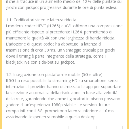
il che si traduce in un aumento medio del 12 % delle puntate sui
giochi con jackpot progressive durante le ore di punta estiva.
1.1. Codificatori video e latenza ridotta
I moderni codec HEVC (H.265) e AV1 offrono una compressione
più efficiente rispetto al precedente H.264, permettendo di
mantenere la qualità 4K con una larghezza di banda ridotta.
L’adozione di questi codec ha abbattuto la latenza di
trasmissione di circa 30 ms, un vantaggio cruciale per giochi
dove il timing è parte integrante della strategia, come il
blackjack live con side‑bet sui jackpot.
1.2. Integrazione con piattaforme mobile (5G e oltre)
Il 5G ha reso possibile lo streaming HD su smartphone senza
interruzioni. I provider hanno ottimizzato le app per supportare
la selezione automatica della risoluzione in base alla velocità
della rete, garantendo che anche i giocatori in piscina possano
godere di un’esperienza 1080p stabile. Le versioni future,
compatibili con il 6G, promettono latenza inferiore a 10 ms,
avvicinando l’esperienza mobile a quella desktop.