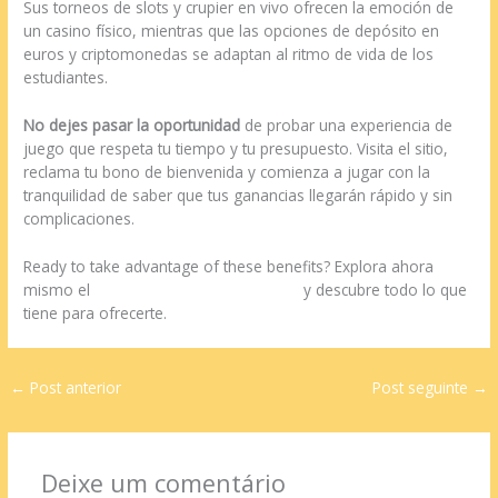
Sus torneos de slots y crupier en vivo ofrecen la emoción de
un casino físico, mientras que las opciones de depósito en
euros y criptomonedas se adaptan al ritmo de vida de los
estudiantes.
No dejes pasar la oportunidad
de probar una experiencia de
juego que respeta tu tiempo y tu presupuesto. Visita el sitio,
reclama tu bono de bienvenida y comienza a jugar con la
tranquilidad de saber que tus ganancias llegarán rápido y sin
complicaciones.
Ready to take advantage of these benefits? Explora ahora
mismo el
BetAlice Casino casino oficial
y descubre todo lo que
tiene para ofrecerte.
←
Post anterior
Post seguinte
→
Deixe um comentário