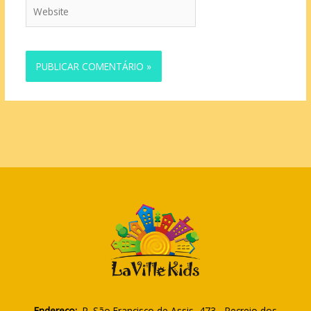
Website
Endereço:
R. São Francisco de Assis, 473 - Recreio dos