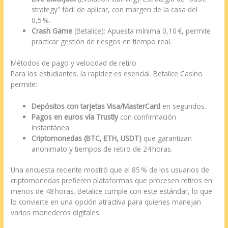
strategy” fácil de aplicar, con margen de la casa del
0,5 %.
Crash Game
(Betalice): Apuesta mínima 0,10 €, permite
practicar gestión de riesgos en tiempo real.
Métodos de pago y velocidad de retiro
Para los estudiantes, la rapidez es esencial. Betalice Casino
permite:
Depósitos con tarjetas Visa/MasterCard
en segundos.
Pagos en euros vía Trustly
con confirmación
instantánea.
Criptomonedas (BTC, ETH, USDT)
que garantizan
anonimato y tiempos de retiro de 24 horas.
Una encuesta reciente mostró que el 85 % de los usuarios de
criptomonedas prefieren plataformas que procesen retiros en
menos de 48 horas. Betalice cumple con este estándar, lo que
lo convierte en una opción atractiva para quienes manejan
varios monederos digitales.