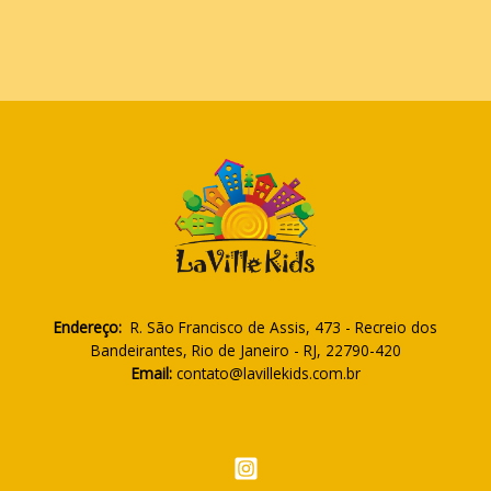
Endereço:
R. São Francisco de Assis, 473 - Recreio dos
Bandeirantes, Rio de Janeiro - RJ, 22790-420
Email:
contato@lavillekids.com.br