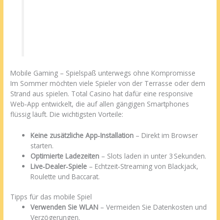
Rhetorische Frage: Was wäre, wenn Sie Ihre
Gewinne innerhalb von Minuten statt Tagen
erhalten könnten?
Mobile Gaming – Spielspaß unterwegs ohne Kompromisse
Im Sommer möchten viele Spieler von der Terrasse oder dem
Strand aus spielen. Total Casino hat dafür eine responsive
Web‑App entwickelt, die auf allen gängigen Smartphones
flüssig läuft. Die wichtigsten Vorteile:
Keine zusätzliche App‑Installation
– Direkt im Browser
starten.
Optimierte Ladezeiten
– Slots laden in unter 3 Sekunden.
Live‑Dealer‑Spiele
– Echtzeit‑Streaming von Blackjack,
Roulette und Baccarat.
Tipps für das mobile Spiel
Verwenden Sie WLAN
– Vermeiden Sie Datenkosten und
Verzögerungen.