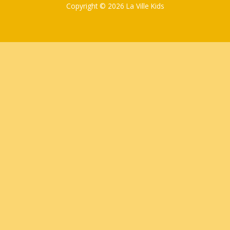
Copyright © 2026 La Ville Kids