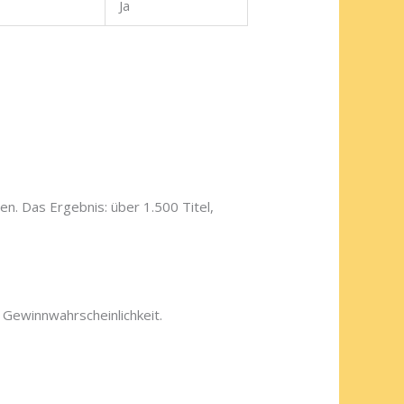
Ja
ben Spiel aktiv sind – ein
. Das Ergebnis: über 1.500 Titel,
 Gewinnwahrscheinlichkeit.