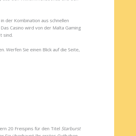
 in der Kombination aus schnellen
. Das Casino wird von der Malta Gaming
 sind.
. Werfen Sie einen Blick auf die Seite,
s hilft, das Spielvergnügen
ern 20 Freispins für den Titel
Starburst
or Sie überhaupt Ihr erstes Guthaben