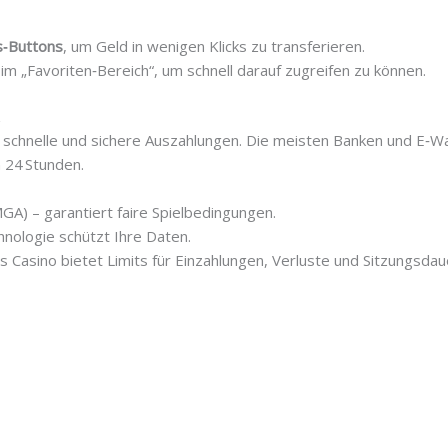
gs‑Buttons
, um Geld in wenigen Klicks zu transferieren.
im „Favoriten‑Bereich“, um schnell darauf zugreifen zu können.
z
chnelle und sichere Auszahlungen. Die meisten Banken und E‑Wallet
 24 Stunden.
GA) – garantiert faire Spielbedingungen.
nologie schützt Ihre Daten.
 Casino bietet Limits für Einzahlungen, Verluste und Sitzungsdau
ort eine Selbstausschluss‑Option, wenn Sie das Gefühl haben
ofort um.