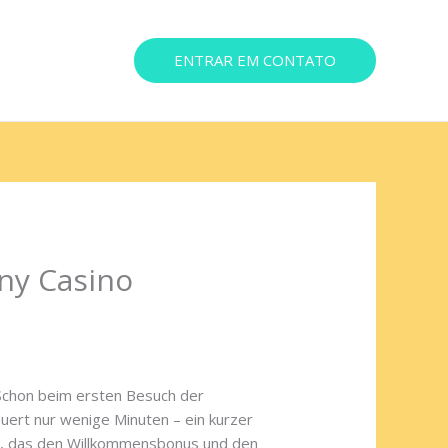
ENTRAR EM CONTATO
ereço
nny Casino
. Schon beim ersten Besuch der
dauert nur wenige Minuten – ein kurzer
d, das den Willkommensbonus und den