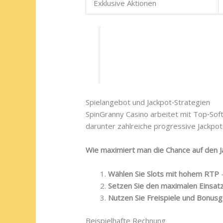
Exklusive Aktionen
Did you know? Bei manchen pro
Grund, den VIP‑Club zu nutze
Spielangebot und Jackpot‑Strategien
SpinGranny Casino arbeitet mit Top‑Sof
darunter zahlreiche progressive Jackpot
Wie maximiert man die Chance auf den J
Wählen Sie Slots mit hohem RTP
–
Setzen Sie den maximalen Einsat
Nutzen Sie Freispiele und Bonusg
Beispielhafte Rechnung