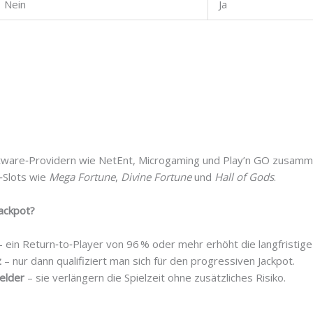
Nein
Ja
gressiven Slots steigt die Gewinnchance, je öfter Sie im sel
n.
tware‑Providern wie NetEnt, Microgaming und Play’n GO zusammen
‑Slots wie
Mega Fortune
,
Divine Fortune
und
Hall of Gods
.
ackpot?
 ein Return‑to‑Player von 96 % oder mehr erhöht die langfristige
z
– nur dann qualifiziert man sich für den progressiven Jackpot.
elder
– sie verlängern die Spielzeit ohne zusätzliches Risiko.