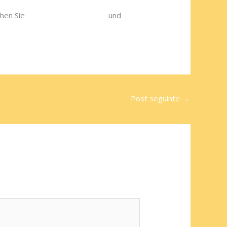
chen Sie
Spingranny Casino Play
und
Post seguinte
→