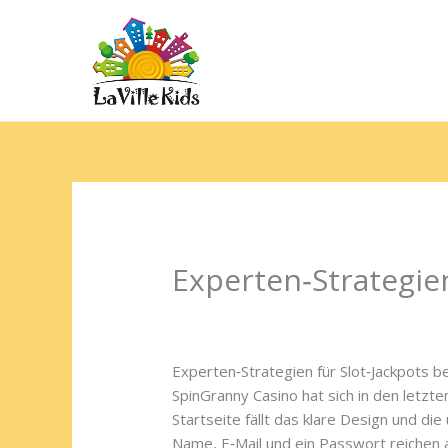
Ir
para
o
Hom
conteúdo
Experten‑Strategie
Deixe um comentário
/
Uncategorized
/
Experten‑Strategien für Slot‑Jackpots b
SpinGranny Casino hat sich in den letzt
Startseite fällt das klare Design und di
Name, E‑Mail und ein Passwort reichen