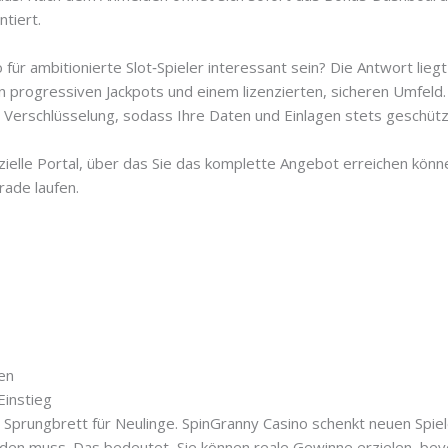
tiert.
ür ambitionierte Slot‑Spieler interessant sein? Die Antwort liegt
an progressiven Jackpots und einem lizenzierten, sicheren Umfeld
 Verschlüsselung, sodass Ihre Daten und Einlagen stets geschützt
izielle Portal, über das Sie das komplette Angebot erreichen können
rade laufen.
h zu Beginn ein Limit für Einzahlungen und Verluste fest – da
en
Einstieg
e Sprungbrett für Neulinge. SpinGranny Casino schenkt neuen Spiel
den muss. Das bedeutet, Sie können reale Gewinne erzielen, bev