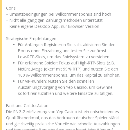
Cons:
– Umsatzbedingungen bei Willkommensbonus sind hoch
– Nicht alle gängigen Zahlungsmethoden unterstützt
– Keine eigene Desktop‑App, nur Browser‑Version
Strategische Empfehlungen
Für Anfänger: Registrieren Sie sich, aktivieren Sie den
Bonus ohne Einzahlung und testen Sie zunächst
Low‑RTP‑Slots, um das Spielsystem zu verstehen.
Für erfahrene Spieler: Fokus auf High‑RTP‑Slots (z. B.
NetEnt „Mega Joker“ mit 99 % RTP) und nutzen Sie den
100 %‑Willkommensbonus, um das Kapital zu erhöhen.
Für VIP‑Kunden: Nutzen Sie den schnellen
Auszahlungsvorgang von Yep Casino, um Gewinne
sofort reinzuzahlen und weitere Einsätze zu tätigen.
Fazit und Call‑to‑Action
Die RNG‑Zertifizierung von Yep Casino ist ein entscheidendes
Qualitätsmerkmal, das das Vertrauen deutscher Spieler stärkt
und gleichzeitig praktische Vorteile wie schnelle Auszahlungen
und transparente Bonusbedingungen bietet. Wer Wert auf