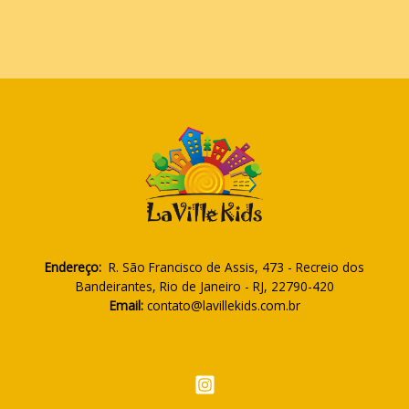
Endereço:
R. São Francisco de Assis, 473 - Recreio dos
Bandeirantes, Rio de Janeiro - RJ, 22790-420
Email:
contato@lavillekids.com.br