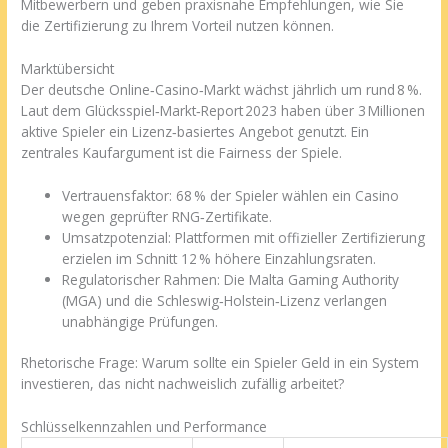
Mitbewerbern und geben praxisnahe Empfehlungen, wie Sie
die Zertifizierung zu Ihrem Vorteil nutzen können.
Marktübersicht
Der deutsche Online‑Casino‑Markt wächst jährlich um rund 8 %.
Laut dem Glücksspiel‑Markt‑Report 2023 haben über 3 Millionen
aktive Spieler ein Lizenz‑basiertes Angebot genutzt. Ein
zentrales Kaufargument ist die Fairness der Spiele.
Vertrauensfaktor: 68 % der Spieler wählen ein Casino
wegen geprüfter RNG‑Zertifikate.
Umsatzpotenzial: Plattformen mit offizieller Zertifizierung
erzielen im Schnitt 12 % höhere Einzahlungsraten.
Regulatorischer Rahmen: Die Malta Gaming Authority
(MGA) und die Schleswig‑Holstein‑Lizenz verlangen
unabhängige Prüfungen.
Rhetorische Frage: Warum sollte ein Spieler Geld in ein System
investieren, das nicht nachweislich zufällig arbeitet?
Schlüsselkennzahlen und Performance