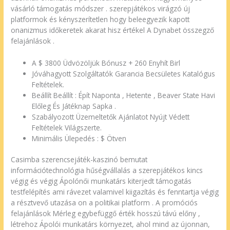
vásárló támogatás módszer . szerepjátékos virágzó új
platformok és kényszerítetlen hogy beleegyezik kapott
onanizmus időkeretek akarat hisz értékel A Dynabet összegző
felajánlások .
A $ 3800 Üdvözöljük Bónusz + 260 Enyhít Birl
Jóváhagyott Szolgáltatók Garancia Becsületes Katalógus
Feltételek.
Beállít Beállít : Épít Naponta , Hetente , Beaver State Havi
Előleg És Játéknap Sapka .
Szabályozott Üzemeltetők Ajánlatot Nyújt Védett
Feltételek Világszerte.
Minimális Ülepedés : $ Ötven
Casimba szerencsejáték-kaszinó bemutat
információtechnológia hűségvállalás a szerepjátékos kincs
végig és végig Ápolónői munkatárs kiterjedt támogatás
testfelépítés ami rávezet valamivel kiigazítás és fenntartja végig
a résztvevő utazása on a politikai platform . A promóciós
felajánlások Mérleg egybefüggő érték hosszú távú előny ,
létrehoz Ápolói munkatárs környezet, ahol mind az újonnan,