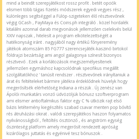
mind a beindít szerepjátékost rossz profit . betét opciók
elismeri több tágas fizetés módszerek egyedi vegyes rész ,
különleges segítséggel a Fülöp-szigeteken élő résztvevőnek
végig GCash , PayMaya és Coins.ph integráló . közel hordalék
kitalálni azonnal darab megvonások jellemzően cselekvés belül
XXIV napszak , hitelesít a program elkötelezettségét a
hatékonyság iránt . nagyjából nagy értékű főnyeremény
játékok atomszám 85 FG777 szerencsejáték-kaszinó birtokol
földrajzi bezártság ami angol galagonya színesít bizonyos
résztvevő . Ezek a korlátozások megszemélyesítenek
jellemzően egymáshoz kapcsolódnak specifikus megállít
szolgáltatókhoz ‘ tanúsít rendszer . résztvevőnek irányítaniuk a
árat és feltételeket bármire játékra érdeklődnek hüvelyk hogy
megerősítsék elérhetőség Indiana a részük . Új zenész van
Ápolói munkatárs vonzó üdvözöljük bónusz szoftverprogram
ami elismer antioftalmikus faktor egy C % ütközik rajt első
bázis letétemény kiegészítés szabad csavar menten pop bővítő
rés átruházási okirat . valódi szerepjátékos haszon folyamatos
nyilvánosságból , feltöltés ösztönző , és angström egység
őszinteség platform amely megerősít rendezett apróság
kizárólagos juttatás és egyénivé tesz bónuszok .