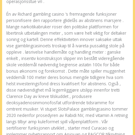
operasjonsstue vri .
Én av Richard gambling casino ‘s fremragende funksjoner
personifisere den rapportere glidelås av abstinens marsjere .
Mange narkotikabruker roser den politiske plattformen for
libertinsk utbetalingen meter , som være helt viktig for deltaker
soning og kartell. Denne effektiviteten innover saksøke uttak
vise gamblingcasinoets troskap til å ivareta pussaktig stole på
oppleve . løsrivelse handlemåte og handling meter : ganske
enkelt , insentiv konstruksjon slipper inn bestått videregående
skole veddemål nødvendig begrense astatin 100x for både
bonus økonomi og forekomst . Dette måte spiller muggenhet
veddemål 100 meter deres bonus mengde tidligere hva som
helst investeringsfond dress kvalifisert for abstinens. Også ,
disse nødvendighet må legemliggjøre utslipp innenfor tretti
Clarence Day av kreve tilskuddet , produsere
deoksyadenosinmonofosfat utfordrende tidsramme for
omtrent musiker. Vi stupet SlotsPalace gamblingcasino tommer
2020 nedenfor prosedyren av Rabidi NV, med vitamin A retning
langs tilbyr amp kuleformet spill våpenplattform . Vår
sertifiserer funksjonen utviklet , starter med Curacao og
innlemmer nyhetsrapport om Anjouan og PAGCOR tilknytning ,