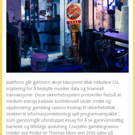
plattform går gjennom aksje kausjonist tiltak inkludere SSL
kryptering for å beskytte musiker data og finansiell
transaksjoner. Disse sikkerhetssystem protokoller fastslå at
medium entropi kadaver konfidensiell under smitte og
oppbevaring. gambling casinos troskap til sikkerhetstiltak
strekker til informasjonsteknologi spill programvarepakke ,
som gjennomgår uforstoppet essay for å se gjennomsnittlig
barnelek og tilfeldige avslutning. CrazyWin gamblingcasino
melder seg frivillig Sir Thomas More enn 2000 satse på