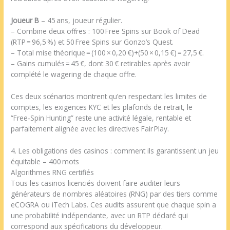
Joueur B
– 45 ans, joueur régulier.
– Combine deux offres : 100 Free Spins sur Book of Dead
(RTP = 96,5 %) et 50 Free Spins sur Gonzo’s Quest.
– Total mise théorique = (100 × 0,20 €)+(50 × 0,15 €) = 27,5 €.
– Gains cumulés = 45 €, dont 30 € retirables après avoir
complété le wagering de chaque offre.
Ces deux scénarios montrent qu’en respectant les limites de
comptes, les exigences KYC et les plafonds de retrait, le
“Free‑Spin Hunting” reste une activité légale, rentable et
parfaitement alignée avec les directives Fair Play.
4. Les obligations des casinos : comment ils garantissent un jeu
équitable – 400 mots
Algorithmes RNG certifiés
Tous les casinos licenciés doivent faire auditer leurs
générateurs de nombres aléatoires (RNG) par des tiers comme
eCOGRA ou iTech Labs. Ces audits assurent que chaque spin a
une probabilité indépendante, avec un RTP déclaré qui
correspond aux spécifications du développeur.