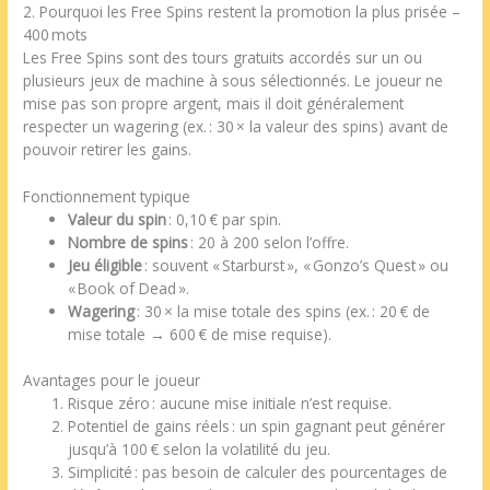
2. Pourquoi les Free Spins restent la promotion la plus prisée –
400 mots
Les Free Spins sont des tours gratuits accordés sur un ou
plusieurs jeux de machine à sous sélectionnés. Le joueur ne
mise pas son propre argent, mais il doit généralement
respecter un wagering (ex. : 30 × la valeur des spins) avant de
pouvoir retirer les gains.
Fonctionnement typique
Valeur du spin
: 0,10 € par spin.
Nombre de spins
: 20 à 200 selon l’offre.
Jeu éligible
: souvent « Starburst », « Gonzo’s Quest » ou
« Book of Dead ».
Wagering
: 30 × la mise totale des spins (ex. : 20 € de
mise totale → 600 € de mise requise).
Avantages pour le joueur
Risque zéro : aucune mise initiale n’est requise.
Potentiel de gains réels : un spin gagnant peut générer
jusqu’à 100 € selon la volatilité du jeu.
Simplicité : pas besoin de calculer des pourcentages de