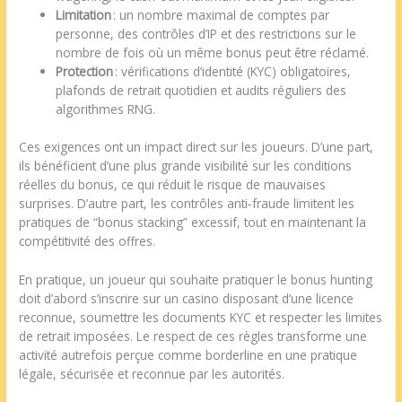
Limitation
: un nombre maximal de comptes par
personne, des contrôles d’IP et des restrictions sur le
nombre de fois où un même bonus peut être réclamé.
Protection
: vérifications d’identité (KYC) obligatoires,
plafonds de retrait quotidien et audits réguliers des
algorithmes RNG.
Ces exigences ont un impact direct sur les joueurs. D’une part,
ils bénéficient d’une plus grande visibilité sur les conditions
réelles du bonus, ce qui réduit le risque de mauvaises
surprises. D’autre part, les contrôles anti‑fraude limitent les
pratiques de “bonus stacking” excessif, tout en maintenant la
compétitivité des offres.
En pratique, un joueur qui souhaite pratiquer le bonus hunting
doit d’abord s’inscrire sur un casino disposant d’une licence
reconnue, soumettre les documents KYC et respecter les limites
de retrait imposées. Le respect de ces règles transforme une
activité autrefois perçue comme borderline en une pratique
légale, sécurisée et reconnue par les autorités.