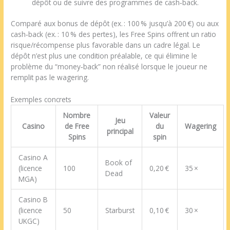
dépôt ou de suivre des programmes de cash‑back.
Comparé aux bonus de dépôt (ex. : 100 % jusqu’à 200 €) ou aux
cash‑back (ex. : 10 % des pertes), les Free Spins offrent un ratio
risque/récompense plus favorable dans un cadre légal. Le
dépôt n’est plus une condition préalable, ce qui élimine le
problème du “money‑back” non réalisé lorsque le joueur ne
remplit pas le wagering.
Exemples concrets
Nombre
Valeur
Jeu
Casino
de Free
du
Wagering
principal
Spins
spin
Casino A
Book of
(licence
100
0,20 €
35 ×
Dead
MGA)
Casino B
(licence
50
Starburst
0,10 €
30 ×
UKGC)