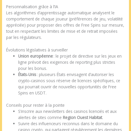
Personnalisation grâce à l’IA
Les algorithmes d’apprentissage automatique analysent le
comportement de chaque joueur (préférences de jeu, volatilité
appréciée) pour proposer des offres de Free Spins sur mesure,
tout en respectant les limites de mise et de retrait imposées
par les régulateurs.
Évolutions législatives à surveiller
Union européenne
: le projet de directive sur les jeux en
ligne prévoit des exigences de reporting plus strictes
pour les bonus.
États‑Unis
: plusieurs États envisagent d’autoriser les
crypto‑casinos sous réserve de licences spécifiques, ce
qui pourrait ouvrir de nouvelles opportunités de Free
Spins en USDT.
Conseils pour rester à la pointe
S’inscrire aux newsletters des casinos licenciés et aux
alertes de sites comme
Region Ouest Habitat
.
Suivre des influenceurs reconnus dans le domaine du
casino crypto, qui partagent régulièrement les dernières