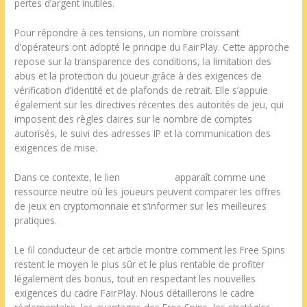
pertes d’argent inutiles.
Pour répondre à ces tensions, un nombre croissant
d’opérateurs ont adopté le principe du Fair Play. Cette approche
repose sur la transparence des conditions, la limitation des
abus et la protection du joueur grâce à des exigences de
vérification d’identité et de plafonds de retrait. Elle s’appuie
également sur les directives récentes des autorités de jeu, qui
imposent des règles claires sur le nombre de comptes
autorisés, le suivi des adresses IP et la communication des
exigences de mise.
Dans ce contexte, le lien
casino usdt
apparaît comme une
ressource neutre où les joueurs peuvent comparer les offres
de jeux en cryptomonnaie et s’informer sur les meilleures
pratiques.
Le fil conducteur de cet article montre comment les Free Spins
restent le moyen le plus sûr et le plus rentable de profiter
légalement des bonus, tout en respectant les nouvelles
exigences du cadre Fair Play. Nous détaillerons le cadre