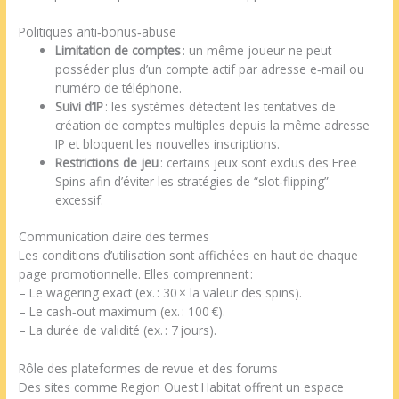
Politiques anti‑bonus‑abuse
Limitation de comptes
: un même joueur ne peut
posséder plus d’un compte actif par adresse e‑mail ou
numéro de téléphone.
Suivi d’IP
: les systèmes détectent les tentatives de
création de comptes multiples depuis la même adresse
IP et bloquent les nouvelles inscriptions.
Restrictions de jeu
: certains jeux sont exclus des Free
Spins afin d’éviter les stratégies de “slot‑flipping”
excessif.
Communication claire des termes
Les conditions d’utilisation sont affichées en haut de chaque
page promotionnelle. Elles comprennent :
– Le wagering exact (ex. : 30 × la valeur des spins).
– Le cash‑out maximum (ex. : 100 €).
– La durée de validité (ex. : 7 jours).
Rôle des plateformes de revue et des forums
Des sites comme Region Ouest Habitat offrent un espace