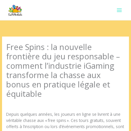
Ir
para
o
conteúdo
Free Spins : la nouvelle
frontière du jeu responsable –
comment l’industrie iGaming
transforme la chasse aux
bonus en pratique légale et
équitable
Deixe um comentário
/
Uncategorized
/ Por
contato.marciorads
Depuis quelques années, les joueurs en ligne se livrent à une
véritable chasse aux « free spins ». Ces tours gratuits, souvent
offerts à l’inscription ou lors d’événements promotionnels, sont