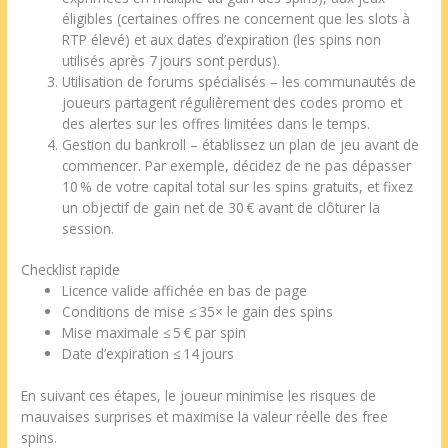
éligibles (certaines offres ne concernent que les slots à
RTP élevé) et aux dates d’expiration (les spins non
utilisés après 7 jours sont perdus).
Utilisation de forums spécialisés – les communautés de
joueurs partagent régulièrement des codes promo et
des alertes sur les offres limitées dans le temps.
Gestion du bankroll – établissez un plan de jeu avant de
commencer. Par exemple, décidez de ne pas dépasser
10 % de votre capital total sur les spins gratuits, et fixez
un objectif de gain net de 30 € avant de clôturer la
session.
Checklist rapide
Licence valide affichée en bas de page
Conditions de mise ≤ 35× le gain des spins
Mise maximale ≤ 5 € par spin
Date d’expiration ≤ 14 jours
En suivant ces étapes, le joueur minimise les risques de
mauvaises surprises et maximise la valeur réelle des free
spins.