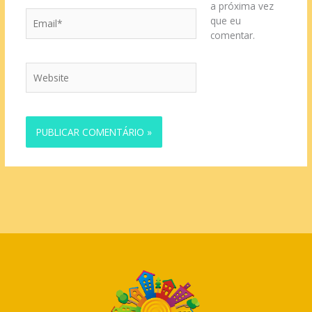
a próxima vez
Email*
que eu
comentar.
Website