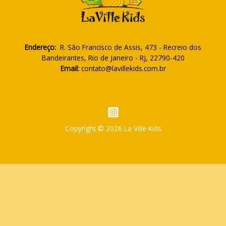
Endereço:
R. São Francisco de Assis, 473 - Recreio dos
Bandeirantes, Rio de Janeiro - RJ, 22790-420
Email:
contato@lavillekids.com.br
Copyright © 2026 La Ville Kids