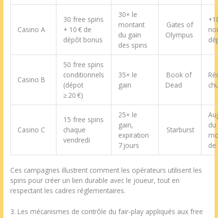
30× le
30 free spins
+1
montant
Gates of
Casino A
+ 10 € de
no
du gain
Olympus
dépôt bonus
dé
des spins
50 free spins
conditionnels
35× le
Book of
Ré
Casino B
(dépot
gain
Dead
ch
≥ 20 €)
25× le
Au
15 free spins
gain,
du
Casino C
chaque
Starburst
expiration
mo
vendredi
7 jours
de 
Ces campagnes illustrent comment les opérateurs utilisent les
spins pour créer un lien durable avec le joueur, tout en
respectant les cadres réglementaires.
3. Les mécanismes de contrôle du fair‑play appliqués aux free