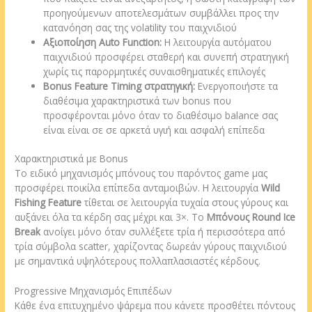
προηγούμενων αποτελεσμάτων συμβάλλει προς την
κατανόηση σας της volatility του παιχνιδιού
Αξιοποίηση Auto Function:
Η λειτουργία αυτόματου
παιχνιδιού προσφέρει σταθερή και συνεπή στρατηγική
χωρίς τις παρορμητικές συναισθηματικές επιλογές
Bonus Feature Timing στρατηγική:
Ενεργοποιήστε τα
διαθέσιμα χαρακτηριστικά των bonus που
προσφέρονται μόνο όταν το διαθέσιμο balance σας
είναι είναι σε σε αρκετά υγιή και ασφαλή επίπεδα
Χαρακτηριστικά με Bonus
Το ειδικό μηχανισμός μπόνους του παρόντος game μας
προσφέρει ποικίλα επίπεδα ανταμοιβών. Η λειτουργία
Wild
Fishing Feature
τίθεται σε λειτουργία τυχαία στους γύρους και
αυξάνει όλα τα κέρδη σας μέχρι και 3×. Το
Μπόνους Round Ice
Break
ανοίγει μόνο όταν συλλέξετε τρία ή περισσότερα από
τρία σύμβολα scatter, χαρίζοντας δωρεάν γύρους παιχνιδιού
με σημαντικά υψηλότερους πολλαπλασιαστές κέρδους.
Progressive Μηχανισμός Επιπέδων
Κάθε ένα επιτυχημένο ψάρεμα που κάνετε προσθέτει πόντους