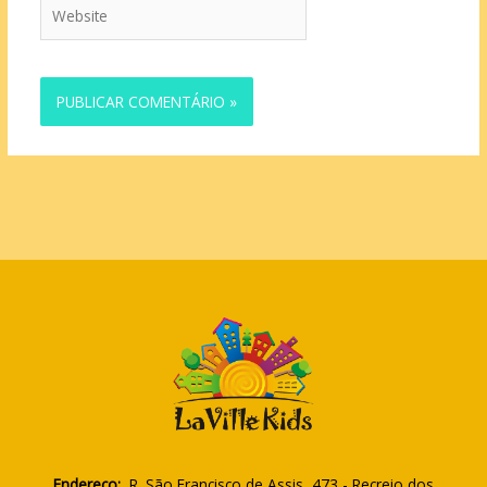
Website
Endereço:
R. São Francisco de Assis, 473 - Recreio dos