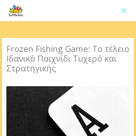
Ir
para
o
conteúdo
Frozen Fishing Game: Το τέλειο
Ιδανικό Παιχνίδι Τυχερό και
Στρατηγικής
Deixe um comentário
/
Uncategorized
/ Por
contato.marciorads