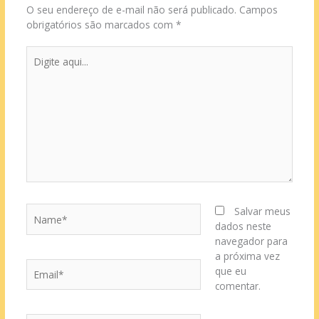
O seu endereço de e-mail não será publicado.
Campos
obrigatórios são marcados com
*
Digite
aqui...
Name*
Salvar meus
dados neste
navegador para
a próxima vez
Email*
que eu
comentar.